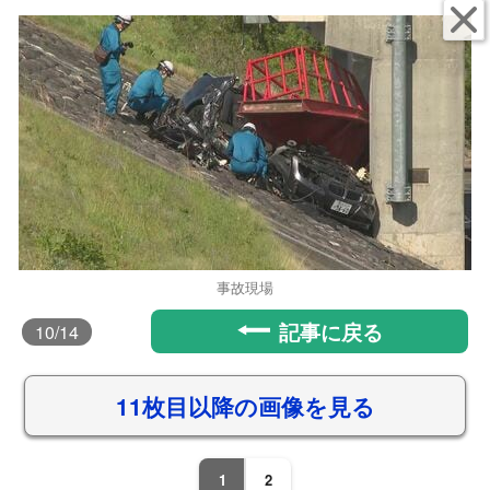
事故現場
記事に戻る
10
/14
11枚目以降の画像を見る
1
2