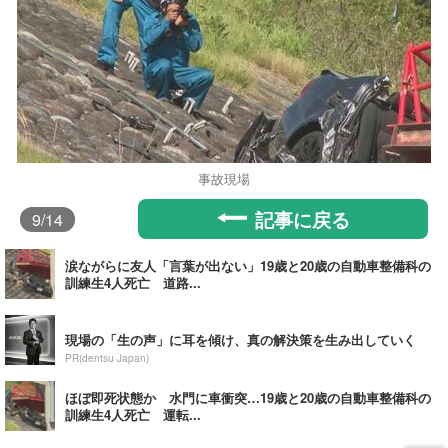
事故現場
記事に戻る
9
/14
涙ながらに友人「言葉が出ない」19歳と20歳の自動車整備科の
訓練生4人死亡 道路...
現場の「生の声」に耳を傾け、真の解決策を生み出していく
PR(dentsu Japan)
ほぼ即死状態か 水門に車衝突…19歳と20歳の自動車整備科の
訓練生4人死亡 運転...