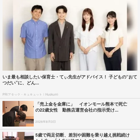
「ドーンと音がして砂煙上がった」77歳運転の車が立体駐車場から
落下、腹を強く打ち...
2026年8月5日
衝突から10秒で3人逃走 軽自動車が市電に突っ
込む一部始終をドラレコが記録 鹿児...
2026年8月6日