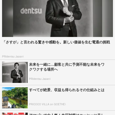
「さすが」と言われる驚きや感動を。新しい価値を生む電通の挑戦
PR(dentsu Japan)
未来を一緒に…顧客と共に予測不能な未来をワ
クワクする場所へ
PR(dentsu Japan)
すべてが絶景、収益も得られるその仕組みとは
PR(COCO VILLA on GOETHE)