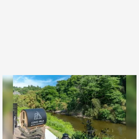
なたに。
PR(アイリスプラザ)
【西野亮廣】ビジネス書最新刊『北極星 僕た
ちはどう働くか』
PR(FINCHI on GOETHE)
【西野亮廣】つくりたいものを追求できる環境
の作り方とは
PR(FINCHI on GOETHE)