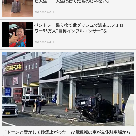
【台風情報】台風15号の進路予想 東北南部か
ら関東付近に近づき、列島を横断する可...
2026年8月10日
「人災だと思う」 “売上金を金庫に”指示受け
戻った約5分後に爆発 イオンモール熊...
2026年8月3日