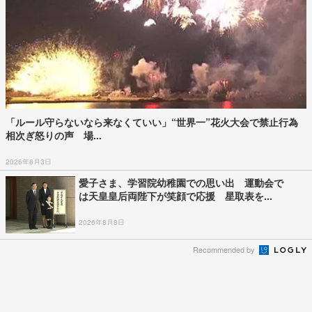
【物議】子どもの“破壊行為”相次ぎレトロミュ
ージアム閉館 館長は…
【海難事故】「波が強く戻れないのかと…」中
1姉(13)と小3弟(8)が死亡…
5歳で両足切断、差別や困難を乗り越え挑戦続
けた人生 「人生は捨てた…
【台風情報】トリプル台風が日本近海に…台風
15号列島横断でお盆直撃…
天皇皇后両陛下が熊本県に見舞金 宮内庁を通
じて贈られる
【台風情報】台風15号の進路予想 東北南部か
ら関東付近に近づき、列…
台風15号あす関東上陸おそれ 異例の“逆走”ル
ートで接近か 東京都…
「女性天皇を認める」賛成78％反対18％ 高
市内閣支持率は横ばい62.5%…