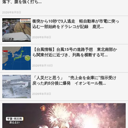
「ルール守らないなら来なくていい」“世界一”花火大会で禁止行為
相次ぎ怒りの声 場...
2026年8月3日
愛子さま、学習院幼稚園での思い出 運動会で
は天皇皇后両陛下が笑顔で応援 星取表を...
2026年8月8日
Recommended by
アクセスランキング
最新
24時間
週間
【台風情報】台風15号 予想進路 福島から関
東に上陸か 東北や茨城…
【台風情報】台風15号の進路予想と影響 あす
11日午後には関東甲信地…