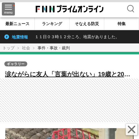
検索
最新ニュース
ランキング
そなえる防災
特集
地震情報
１１日０３時１２分ころ、地震がありました。
トップ
社会
事件・事故・裁判
ギャラリー
涙ながらに友人「言葉が出ない」19歳と20歳
の自動車整備科の訓練生4人死亡 道路から転
落、水門に衝突…「もう一回一緒にバレーし
たかったな」