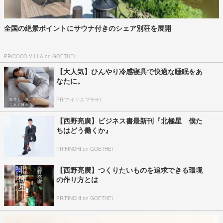
いま最も相談したい保育士・てぃ先生がアドバイス！ 子どもの“おて
つだい”に、どん...
PR(アタック・キュキュット｜Hugkum)
「売上金を金庫に」 イオンモール熊本で死亡
の22歳女性 勤務店運営会社の指示受け...
2026年8月3日
5歳で両足切断、差別や困難を乗り越え挑戦続け
た人生 「人生は捨てたものじゃない」...
2026年8月8日
ベントレー乗り捨て猛ダッシュで逃走…フォロ
ワー55万人“自称インフルエンサー”を...
2026年8月4日