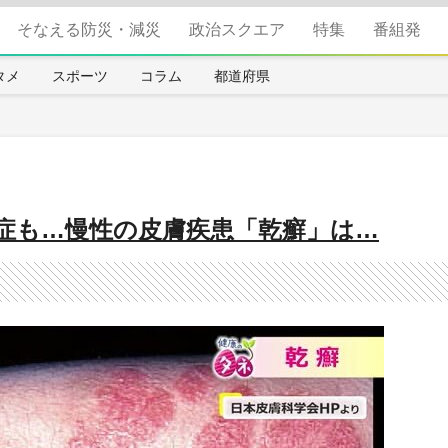
そなえる防災・減災
政治スクエア
特集
番組発
タメ
スポーツ
コラム
都道府県
発症も…慢性の皮膚疾患「乾癬」は…