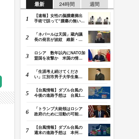
最新
24時間
週間
【速報】女性の脳腫瘍摘出
手術で誤って“腫瘍の無い部
位”を摘出 脳…
「ネパールは天国」蔵内議
長の発言が波紋 維新・吉
村代表「福岡県議…
ロシア 数年以内にNATO加
盟国を攻撃か 米国の情報
機関が分析 プー…
「生涯考え続けてくださ
い」江別市男子大学生集団
暴行死 主犯格・当…
【台風情報】ダブル台風の
今後の進路予想は 台風13
号は9日（日）午後…
「トランプ大統領はロシア
政府のために活動の可能
性」FBIは現職大統領…
【台風情報】ダブル台風の
週末の進路予想は 本州は
土曜晴れも日曜は…