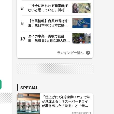
「社会に出られる確率ほぼ
ないと思っている」川村葉
音被告に無期懲役…
【台風情報】台風15号は来
週、東日本や北日本に接近
か お盆期間中の…
タイの中高一貫校で銃乱
射 教職員5人死亡20人以上
けが 容疑者の14歳…
ランキング一覧へ
SPECIAL
PR
「仕上げに3分冷凍庫DRY」で味
が見違える！？スーパードライ
が導き出した「冷え」と「辛
口」のおいしい関係 青く変化
2026年7月30日