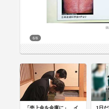
病
6
/6
「売上金を金庫に」 イ
1日