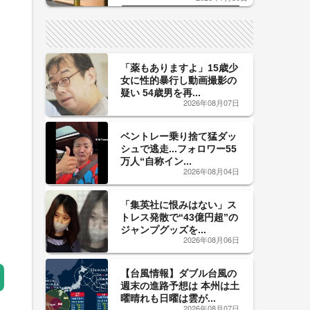
した「辛口カーブ」が飲み頃の
サイン！
「薬もありますよ」15歳少
女に性的暴行し動画撮影の
疑い 54歳男を再...
2026年08月07日
ベントレー乗り捨て猛ダッ
シュで逃走...フォロワー55
万人“自称イン...
2026年08月04日
「集英社に恨みはない」ス
トレス発散で“43億円超”の
ジャンプグッズを...
2026年08月06日
【台風情報】ダブル台風の
週末の進路予想は 本州は土
曜晴れも日曜は雲が...
2026年08月07日