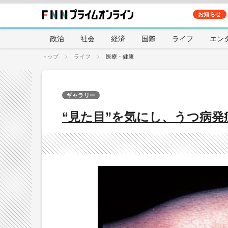
お知らせ
政治
社会
経済
国際
ライフ
エン
トップ
ライフ
医療・健康
ギャラリー
“見た目”を気にし、うつ病