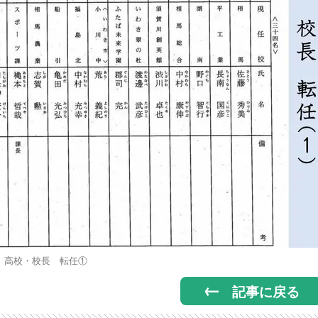
高校・校長 転任①
記事に戻る