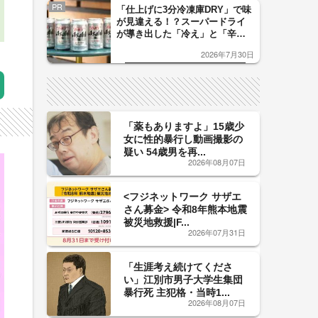
PR
「仕上げに3分冷凍庫DRY」で味
が見違える！？スーパードライ
が導き出した「冷え」と「辛
口」のおいしい関係 青く変化
2026年7月30日
した「辛口カーブ」が飲み頃の
サイン！
「薬もありますよ」15歳少
女に性的暴行し動画撮影の
疑い 54歳男を再...
2026年08月07日
<フジネットワーク サザエ
さん募金> 令和8年熊本地震
被災地救援|F...
2026年07月31日
「生涯考え続けてくださ
い」江別市男子大学生集団
暴行死 主犯格・当時1...
2026年08月07日