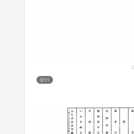
《
3
/11