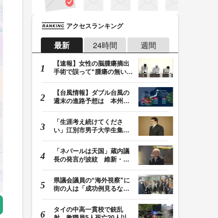
アクセスランキング
最新
24時間
週間
【速報】女性の脳腫瘍摘出
手術で誤って“腫瘍の無い部
位”を摘出 脳…
【台風情報】ダブル台風の
週末の進路予想は 本州は
土曜晴れも日曜は…
「生涯考え続けてくださ
い」江別市男子大学生集団
暴行死 主犯格・当…
「ネパールは天国」蔵内議
長の発言が波紋 維新・吉
村代表「福岡県議…
県議会議員の“海外視察”に
街の人は「成功例見るなら
価値ある」「市…
タイの中高一貫校で銃乱
射 教職員5人死亡20人以上