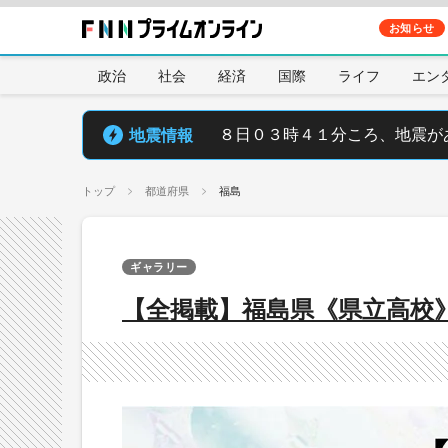
お知らせ
政治
社会
経済
国際
ライフ
エン
地震情報
８日０３時４１分ころ、地震が
トップ
都道府県
福島
ギャラリー
【全掲載】福島県《県立高校