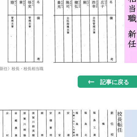
新任》校長・校長相当職
記事に戻る