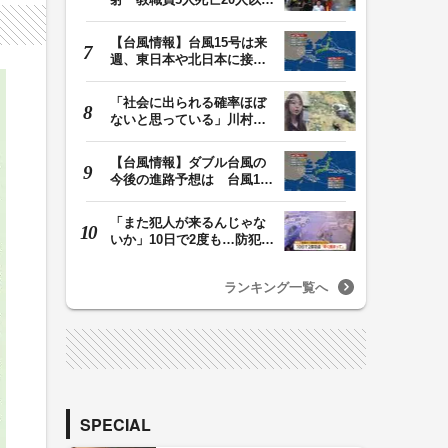
けが 容疑者の14歳…
【台風情報】台風15号は来
週、東日本や北日本に接近
か お盆期間中の…
「社会に出られる確率ほぼ
ないと思っている」川村葉
音被告に無期懲役…
【台風情報】ダブル台風の
今後の進路予想は 台風13
号は9日（日）午後…
「また犯人が来るんじゃな
いか」10日で2度も…防犯カ
メラが捉えた“タ…
ランキング一覧へ
SPECIAL