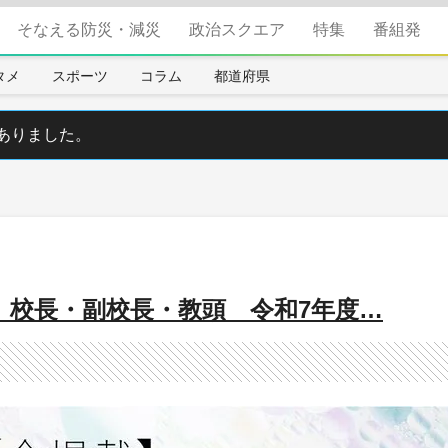
そなえる防災・減災
政治スクエア
特集
番組発
タメ
スポーツ
コラム
都道府県
ありました。
》校長・副校長・教頭 令和7年度…