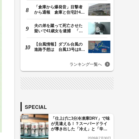
「倉庫から爆発音」目撃者
から通報 倉庫と住宅計4棟
を全焼 1棟は空…
夫の弟を蹴って死亡させた
疑いで41歳女を逮捕 「生
活態度に不満があ…
【台風情報】ダブル台風の
進路予想は 台風13号は8日
（土）正午には東…
ランキング一覧へ
SPECIAL
PR
「仕上げに3分冷凍庫DRY」で味
が見違える！？スーパードライ
が導き出した「冷え」と「辛
口」のおいしい関係 青く変化
2026年7月30日