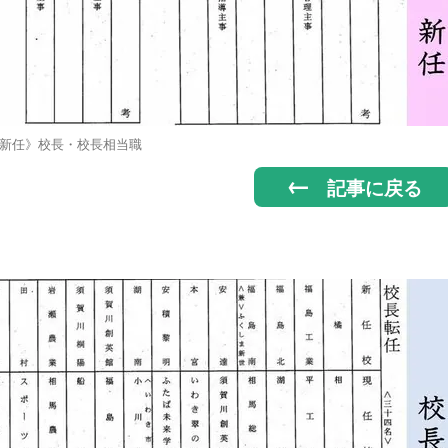
新任》校長・校長相当職
記事に戻る