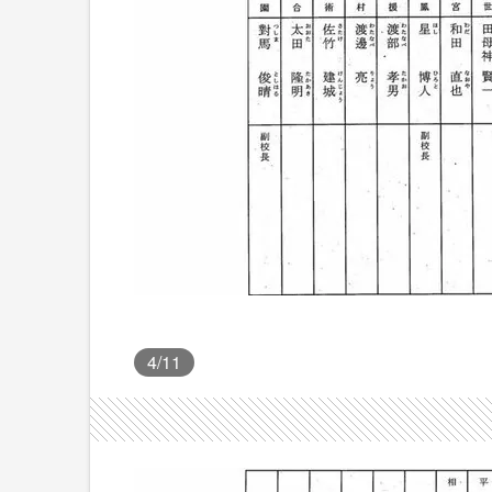
4
/11