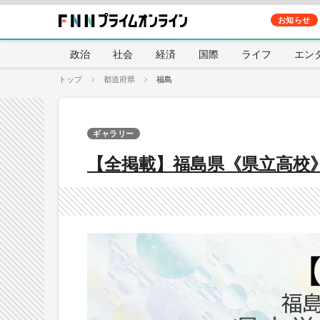
お知らせ
政治
社会
経済
国際
ライフ
エン
トップ
都道府県
福島
ギャラリー
【全掲載】福島県《県立高校