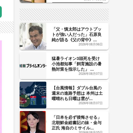
した「辛口カーブ」が飲み頃の
サイン！
「父・慎太郎はアウトプッ
トが強い人だった」石原良
純が語る《父の背中》...
2026年08月06日
猛暑ライオン3頭死を受け
小池都知事「飼育施設の暑
熱対策を指示した」 ...
2026年08月07日
【台風情報】ダブル台風の
週末の進路予想は 本州は土
曜晴れも日曜は雲が...
2026年08月07日
「日本を必ず後悔させる」
北朝鮮金総書記の妹・金与
正氏 海自のミサイル...
2026年08月05日