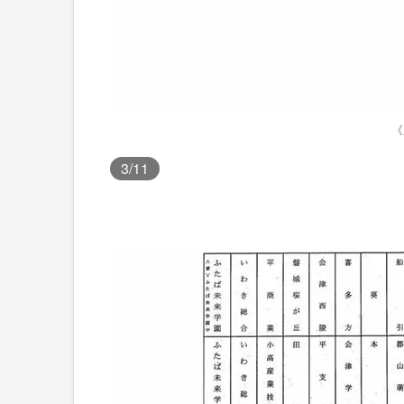
《
3
/11