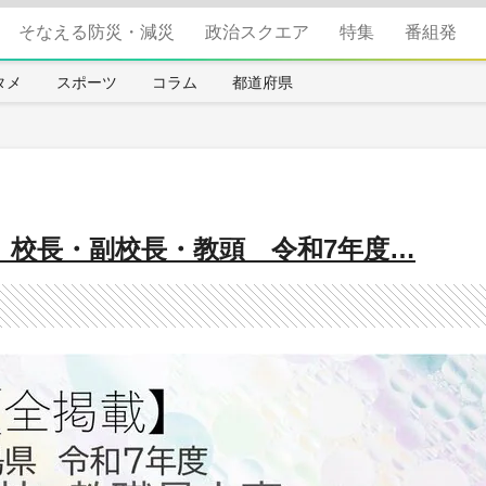
そなえる防災・減災
政治スクエア
特集
番組発
タメ
スポーツ
コラム
都道府県
》校長・副校長・教頭 令和7年度…