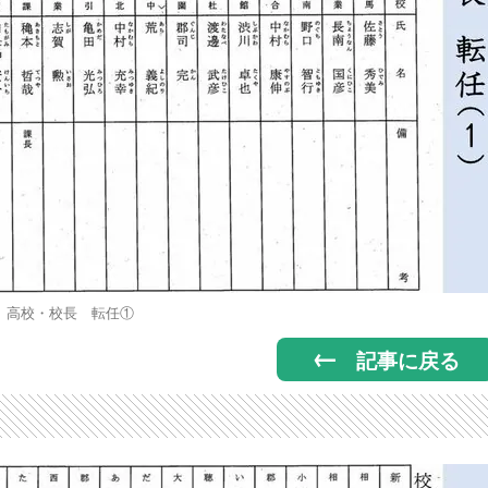
高校・校長 転任①
記事に戻る