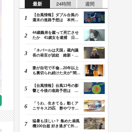
最新
24時間
週間
【台風情報】ダブル台風の
週末の進路予想は 本州は
土曜晴れも日曜は…
44歳義弟を蹴って死亡させ
たか 41歳女を逮捕 日頃
から同じ敷地内の…
「ネパールは天国」蔵内議
長の発言が波紋 維新・吉
村代表「福岡県議…
妻が自宅で不倫…20年以上
も裏切られ続けた夫が“間
男”に請求した慰…
【台風情報】台風13号の影
響と今後の進路予想は 沖
縄や奄美では大雨…
「うわ、生きてる」動くア
ニサキス25匹 酢やワサビ
では死滅せず…「…
猛暑も涼しい？ 集めた扇風
機100台超 好き過ぎて外出
先にも持ち歩く小…