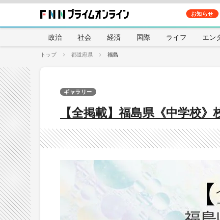
お知らせ
政治
社会
経済
国際
ライフ
エン
トップ
都道府県
福島
ギャラリー
【全掲載】福島県《中学校》