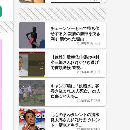
した「辛口カーブ」が飲み頃の
サイン！
チェーンソーもって待ち伏
せする女 親族の腹部を突き
刺す 襲われた理由...
2026年08月03日
【速報】歌舞伎俳優の中村
小三郎さん(77)がひき逃げ
で書類送検 警視...
2026年08月06日
キャンプ場に「鉄砲水」客
巻き込まれ10人死亡、23人
負傷 174人を...
2026年07月27日
元ものまねタレントの清水
良太郎さん(37)死去 タレン
ト・清水アキラ...
2026年08月02日