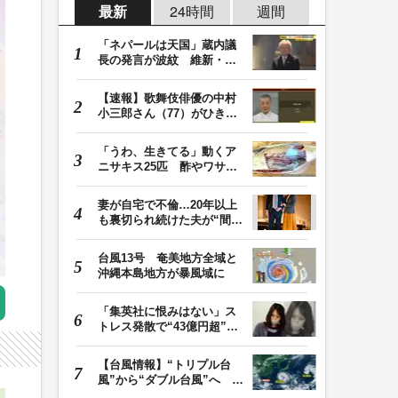
最新
24時間
週間
「ネパールは天国」蔵内議
長の発言が波紋 維新・吉
村代表「福岡県議…
【速報】歌舞伎俳優の中村
小三郎さん（77）がひき逃
げで書類送検 警…
「うわ、生きてる」動くア
ニサキス25匹 酢やワサビ
では死滅せず…「…
妻が自宅で不倫…20年以上
も裏切られ続けた夫が“間
男”に請求した慰…
台風13号 奄美地方全域と
沖縄本島地方が暴風域に
「集英社に恨みはない」ス
トレス発散で“43億円超”の
ジャンプグッズ…
【台風情報】“トリプル台
風”から“ダブル台風”へ 13
号、15号とも…