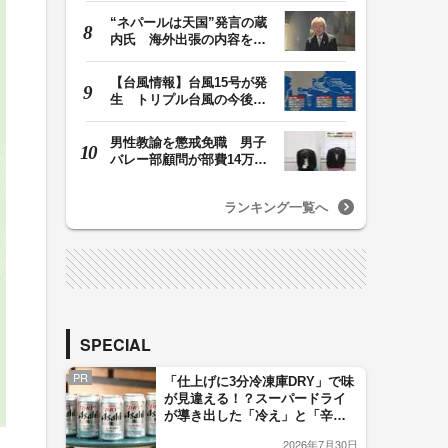
“ネパールは天国”発言の蔵
内氏 海外出張の内容を説
明「心の豊かさ…
【台風情報】台風15号が発
生 トリプル台風の今後の
進路予想は 台風1…
男性教諭を懲戒免職 男子
バレー部顧問が部費14万円
余を私的流用…旅…
ランキング一覧へ
SPECIAL
PR
「仕上げに3分冷凍庫DRY」で味
が見違える！？スーパードライ
が導き出した「冷え」と「辛
口」のおいしい関係 青く変化
2026年7月30日