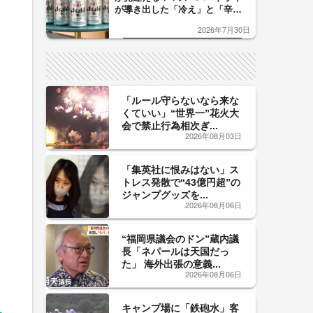
が導き出した「冷え」と「辛
口」のおいしい関係 青く変化
2026年7月30日
した「辛口カーブ」が飲み頃の
サイン！
「ルール守らないなら来な
くていい」“世界一”花火大
会で禁止行為相次ぎ...
2026年08月03日
「集英社に恨みはない」ス
トレス発散で“43億円超”の
ジャンプグッズを...
2026年08月06日
“福岡県議会のドン”蔵内議
長「ネパールは天国だっ
た」 海外出張の意義...
2026年08月06日
キャンプ場に「鉄砲水」客