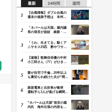
最新
24時間
週間
【台風情報】ダブル台風の
週末の進路予想は 本州は
土曜晴れも日曜は…
「ネパールは天国」蔵内議
長の発言が波紋 維新・吉
村代表「福岡県議…
「うわ、生きてる」動くア
ニサキス25匹 酢やワサビ
では死滅せず…「…
【速報】歌舞伎俳優の中村
小三郎さん（77）がひき逃
げ疑いで書類送検…
妻が自宅で不倫…20年以上
も裏切られ続けた夫が“間
男”に請求した慰…
路面電車と右折車が衝突
運転手ら3人が逃げる瞬間
車を置いて堂々と…
“ネパールは天国”発言の蔵
内氏 海外出張の内容を説
明「心の豊かさ…