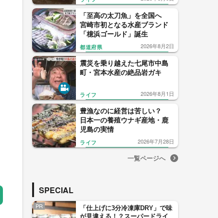
「焼きなんこつ」が話題沸騰
「至高の太刀魚」を全国へ
宮崎市初となる水産ブランド
「檍浜ゴールド」誕生
2026年8月2日
都道府県
震災を乗り越えた七尾市中島
町・宮本水産の絶品岩ガキ
2026年8月1日
ライフ
豊漁なのに経営は苦しい？
日本一の養殖ウナギ産地・鹿
児島の実情
2026年7月28日
ライフ
一覧ページへ
SPECIAL
PR
「仕上げに3分冷凍庫DRY」で味
が見違える！？スーパードライ