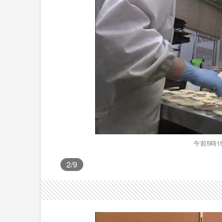
午前5時
2
/9