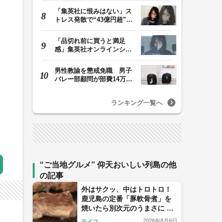
「集英社に恨みはない」ス
トレス発散で“43億円超”の
ジャンプグッズ…
「品切れ前に買うと満足
感」集英社オンラインショ
ップで“43億円分”…
男性教諭を懲戒免職 男子
バレー部顧問が部費14万円
余を私的流用…旅…
ランキング一覧へ
“ご当地グルメ” 仰天おいしい列島の他
の記事
外はサクッ、中はトロトロ！
鹿児島の定番「豚軟骨煮」を
焼いたら別次元のうまさに 鹿
児島・曽於市の主婦が生んだ
2026年8月6日
ライフ