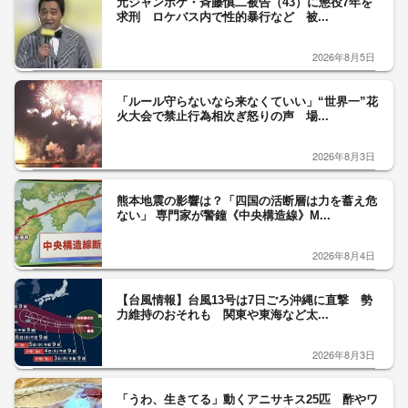
元ジャンポケ・斉藤慎二被告（43）に懲役7年を
求刑 ロケバス内で性的暴行など 被...
2026年8月5日
「ルール守らないなら来なくていい」“世界一”花
火大会で禁止行為相次ぎ怒りの声 場...
2026年8月3日
熊本地震の影響は？「四国の活断層は力を蓄え危
ない」 専門家が警鐘《中央構造線》M...
2026年8月4日
【台風情報】台風13号は7日ごろ沖縄に直撃 勢
力維持のおそれも 関東や東海など太...
2026年8月3日
「うわ、生きてる」動くアニサキス25匹 酢やワ