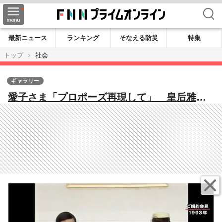
検索
最新ニュース
ランキング
そなえる防災
特集
トップ
社会
ギャラリー
愛子さま「プロポーズ再現して」 皇后雅子
さま“結婚会見時のドレス”と再会 ご一家ブ
ルーリンクコーデで結婚30年記念の特別展を
ご鑑賞