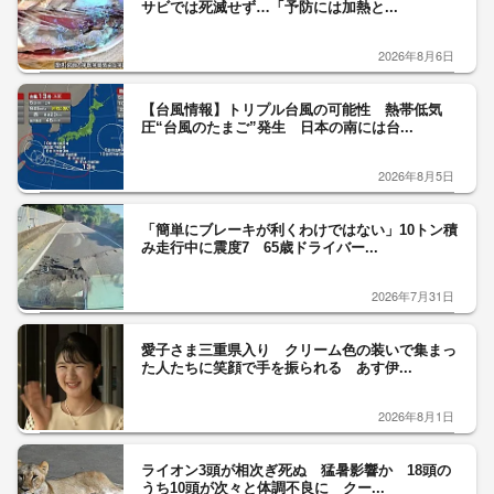
サビでは死滅せず…「予防には加熱と...
2026年8月6日
【台風情報】トリプル台風の可能性 熱帯低気
圧“台風のたまご”発生 日本の南には台...
2026年8月5日
「簡単にブレーキが利くわけではない」10トン積
み走行中に震度7 65歳ドライバー...
2026年7月31日
愛子さま三重県入り クリーム色の装いで集まっ
た人たちに笑顔で手を振られる あす伊...
2026年8月1日
ライオン3頭が相次ぎ死ぬ 猛暑影響か 18頭の
うち10頭が次々と体調不良に クー...