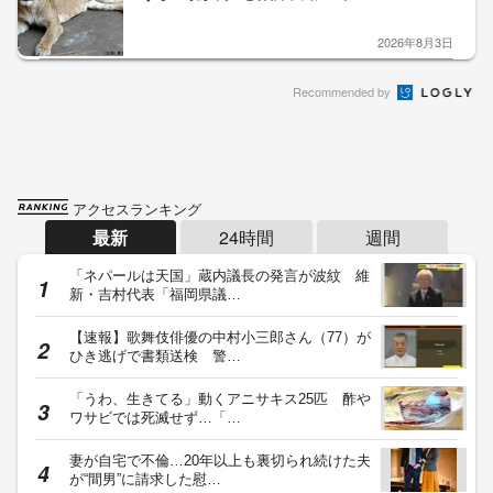
2026年8月3日
Recommended by
アクセスランキング
最新
24時間
週間
「ネパールは天国」蔵内議長の発言が波紋 維
新・吉村代表「福岡県議…
【速報】歌舞伎俳優の中村小三郎さん（77）が
ひき逃げで書類送検 警…
「うわ、生きてる」動くアニサキス25匹 酢や
ワサビでは死滅せず…「…
妻が自宅で不倫…20年以上も裏切られ続けた夫
が“間男”に請求した慰…