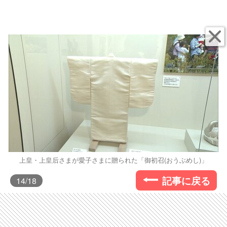
上皇・上皇后さまが愛子さまに贈られた「御初召(おうぶめし)」
記事に戻る
14
/18