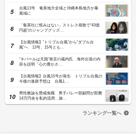
台風13号 奄美地方全域と沖縄本島地方が暴
風域に
「集英社に恨みはない」ストレス発散で“43億
円超”のジャンプグッズ…
【台風情報】“トリプル台風”から“ダブル台
風”へ 13号、15号とも…
“ネパールは天国”発言の蔵内氏 海外出張の内
容を説明「心の豊かさ…
【台風情報】台風15号が発生 トリプル台風の
今後の進路予想は 台風1…
男性教諭を懲戒免職 男子バレー部顧問が部費
14万円余を私的流用…旅…
ランキング一覧へ