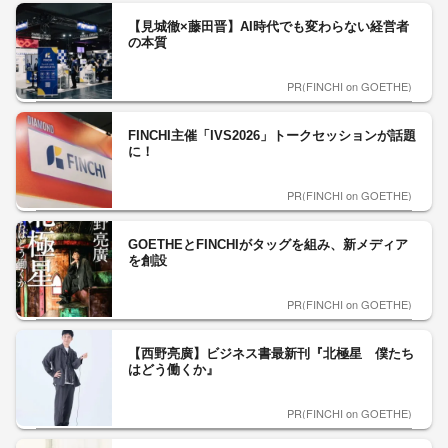
【見城徹×藤田晋】AI時代でも変わらない経営者
の本質
PR(FINCHI on GOETHE)
FINCHI主催「IVS2026」トークセッションが話題
に！
PR(FINCHI on GOETHE)
GOETHEとFINCHIがタッグを組み、新メディア
を創設
PR(FINCHI on GOETHE)
【西野亮廣】ビジネス書最新刊『北極星 僕たち
はどう働くか』
PR(FINCHI on GOETHE)