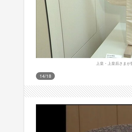
上皇・上皇后さまが
14
/18