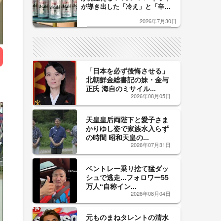
が導き出した「冷え」と「辛
口」のおいしい関係 青く変化
2026年7月30日
した「辛口カーブ」が飲み頃の
サイン！
「日本を必ず後悔させる」
北朝鮮金総書記の妹・金与
正氏 海自のミサイル...
2026年08月05日
天皇皇后両陛下と愛子さま
かりゆし姿で家族水入らず
の時間 昭和天皇の...
2026年07月31日
ベントレー乗り捨て猛ダッ
シュで逃走...フォロワー55
万人“自称イン...
2026年08月04日
元ものまねタレントの清水