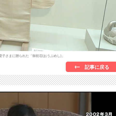
愛子さまに贈られた「御初召(おうぶめし)」
記事に戻る