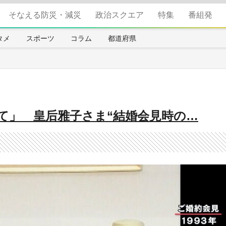
そなえる防災・減災
政治スクエア
特集
番組発
タメ
スポーツ
コラム
都道府県
て」 皇后雅子さま“結婚会見時の…