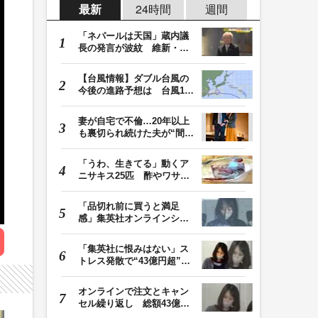
最新
24時間
週間
「ネパールは天国」蔵内議
長の発言が波紋 維新・吉
村代表「福岡県議…
【台風情報】ダブル台風の
今後の進路予想は 台風13
号は8日（土）にか…
妻が自宅で不倫…20年以上
も裏切られ続けた夫が“間
男”に請求した慰…
「うわ、生きてる」動くア
ニサキス25匹 酢やワサビ
では死滅せず…「…
「品切れ前に買うと満足
感」集英社オンラインショ
ップで“43億円分”…
「集英社に恨みはない」ス
トレス発散で“43億円超”の
ジャンプグッズ…
オンラインで注文とキャン
セル繰り返し 総額43億円
か「品切れ前に購…