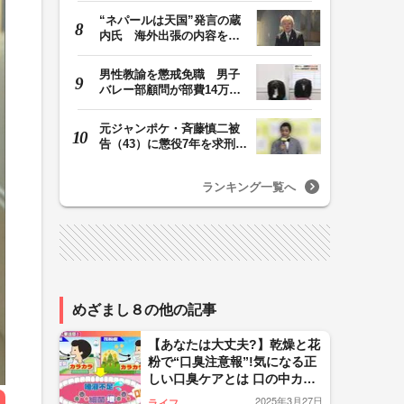
“ネパールは天国”発言の蔵
内氏 海外出張の内容を説
明「心の豊かさ…
男性教諭を懲戒免職 男子
バレー部顧問が部費14万円
余を私的流用…旅…
元ジャンポケ・斉藤慎二被
告（43）に懲役7年を求刑
ロケバス内で性的…
ランキング一覧へ
めざまし８の他の記事
【あなたは大丈夫?】乾燥と花
粉で“口臭注意報”!気になる正
しい口臭ケアとは 口の中カラ
カラは黄色信号…唾液がポイ
2025年3月27日
ライフ