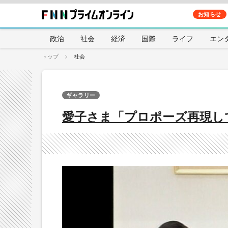
お知らせ
政治
社会
経済
国際
ライフ
エン
トップ
社会
ギャラリー
愛子さま「プロポーズ再現し