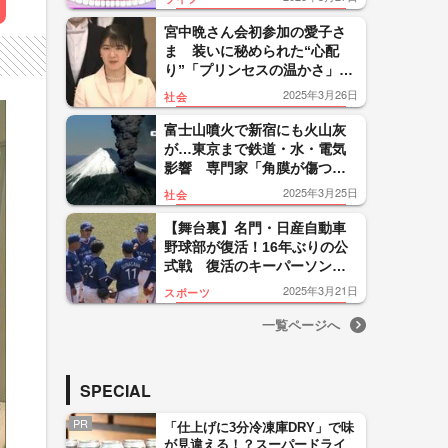
ント
宮中晩さん会初参加の愛子さ
ま 装いに秘められた“心配
り”「プリンセスの温かさ」歌
手・マルシア明かす“聞き上手
2025年3月26日
社会
っぷり”
富士山噴火で新宿にも火山灰
が…東京まで鉄道・水・電気
影響 専門家「角膜が傷つい
たり、呼吸器の疾患が悪化す
2025年3月25日
社会
る可能性」
【舞台裏】名門・日産自動車
野球部が復活！16年ぶりの公
式戦 復活のキーパーソン語
る“野球の重要性” 日産社員
2025年3月21日
スポーツ
「胸が熱く」
一覧ページへ
SPECIAL
PR
「仕上げに3分冷凍庫DRY」で味
が見違える！？スーパードライ