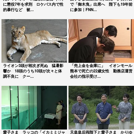
に懲役7年を求刑 ロケバス内で性
で「御木曳」出席へ 陛下も19年前
的暴行など 被...
に参加｜FNN...
ライオン3頭が相次ぎ死ぬ 猛暑影
「売上金を金庫に」 イオンモール
響か 18頭のうち10頭が次々と体
熊本で死亡の22歳女性 勤務店運営
調不良に クー...
会社の指示受け...
愛子さま ラッコの「イカミミジャ
天皇皇后両陛下と愛子さま かりゆ