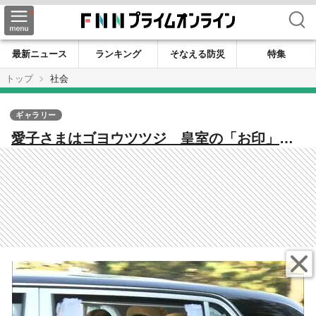
検索
最新ニュース
ランキング
そなえる防災
特集
トップ
社会
ギャラリー
愛子さまはゴヨウツツジ 皇室の「お印」と
は？由来と意外なエピソード