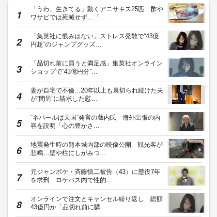
「うわ、生きてる」動くアニサキス25匹 酢や
ワサビでは死滅せず…「…
「集英社に恨みはない」ストレス発散で“43億
円超”のジャンプグッズ…
「品切れ前に買うと満足感」集英社オンライン
ショップで“43億円分”…
妻が自宅で不倫…20年以上も裏切られ続けた夫
が“間男”に請求した慰…
“ネパールは天国”発言の蔵内氏 海外出張の内
容を説明「心の豊かさ…
地震発生時の熊本城内部の映像公開 観光客が
悲鳴…壁や柱にしがみつ…
元ジャンポケ・斉藤慎二被告（43）に懲役7年
を求刑 ロケバス内で性的…
オンラインで注文とキャンセル繰り返し 総額
43億円か「品切れ前に購…