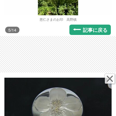
悠仁さまのお印 高野槙
記事に戻る
5
/14