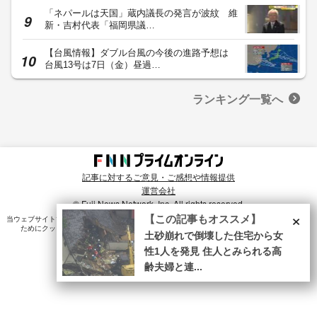
「ネパールは天国」蔵内議長の発言が波紋 維
新・吉村代表「福岡県議…
【台風情報】ダブル台風の今後の進路予想は
台風13号は7日（金）昼過…
ランキング一覧へ
記事に対するご意見・ご感想や情報提供
運営会社
© Fuji News Network, Inc. All rights reserved.
×
【この記事もオススメ】
当ウェブサイトでは、ユーザのニーズ・興味・関⼼に合致したコンテンツや広告配信を提供する
ためにクッキーを使⽤しています。詳細は、
プライバシーポリシー
をご確認ください。
土砂崩れで倒壊した住宅から女
性1人を発見 住人とみられる高
齢夫婦と連...