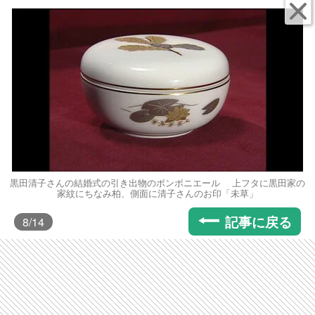
黒田清子さんの結婚式の引き出物のボンボニエール 上フタに黒田家の
家紋にちなみ柏、側面に清子さんのお印「未草」
記事に戻る
8
/14