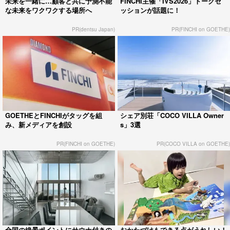
未来を一緒に…顧客と共に予測不能
FINCHI主催「IVS2026」トークセ
な未来をワクワクする場所へ
ッションが話題に！
PR(dentsu Japan)
PR(FINCHI on GOETHE)
GOETHEとFINCHIがタッグを組
シェア別荘「COCO VILLA Owner
み、新メディアを創設
s」3選
PR(FINCHI on GOETHE)
PR(COCO VILLA on GOETHE)
全国の絶景ポイントにサウナ付きの
おかたづけもできる点がうれしい！