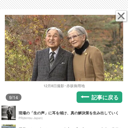
12月8日撮影･赤坂御用地
記事に戻る
9
/14
現場の「生の声」に耳を傾け、真の解決策を生み出していく
PR(dentsu Japan)