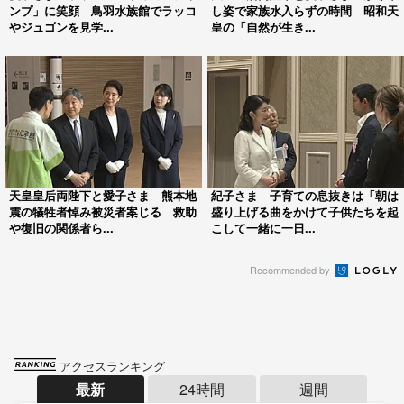
ンプ」に笑顔 鳥羽水族館でラッコ
し姿で家族水入らずの時間 昭和天
やジュゴンを見学...
皇の「自然が生き...
天皇皇后両陛下と愛子さま 熊本地
紀子さま 子育ての息抜きは「朝は
震の犠牲者悼み被災者案じる 救助
盛り上げる曲をかけて子供たちを起
や復旧の関係者ら...
こして一緒に一日...
Recommended by
アクセスランキング
最新
24時間
週間