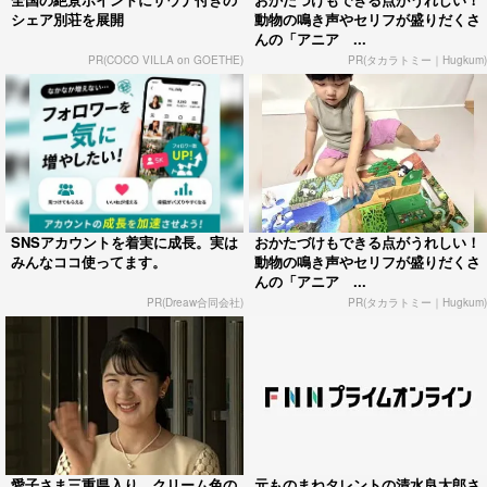
シェア別荘を展開
動物の鳴き声やセリフが盛りだくさ
んの「アニア ...
PR(COCO VILLA on GOETHE)
PR(タカラトミー｜Hugkum)
SNSアカウントを着実に成長。実は
おかたづけもできる点がうれしい！
みんなココ使ってます。
動物の鳴き声やセリフが盛りだくさ
んの「アニア ...
PR(Dreaw合同会社)
PR(タカラトミー｜Hugkum)
愛子さま三重県入り クリーム色の
元ものまねタレントの清水良太郎さ