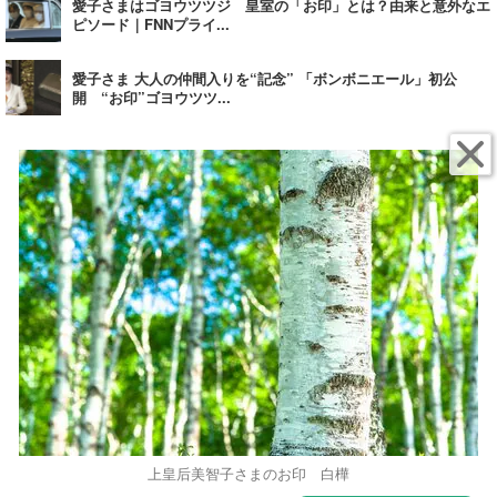
愛子さまはゴヨウツツジ 皇室の「お印」とは？由来と意外なエ
ピソード｜FNNプライ...
愛子さま 大人の仲間入りを“記念” 「ボンボニエール」初公
開 “お印”ゴヨウツツ...
上皇后美智子さまのお印 白樺