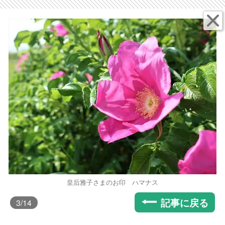
皇后雅子さまのお印 ハマナス
記事に戻る
3
/14