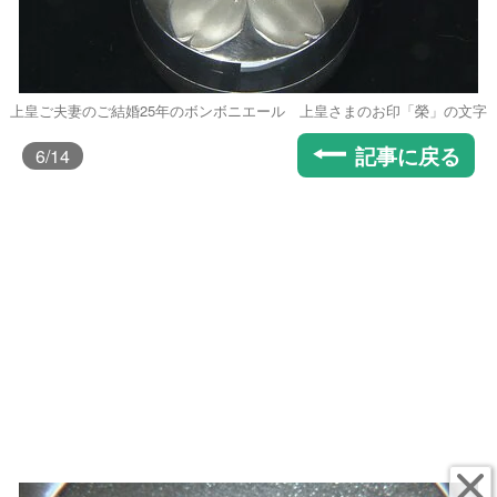
上皇ご夫妻のご結婚25年のボンボニエール 上皇さまのお印「榮」の文字
記事に戻る
6
/14