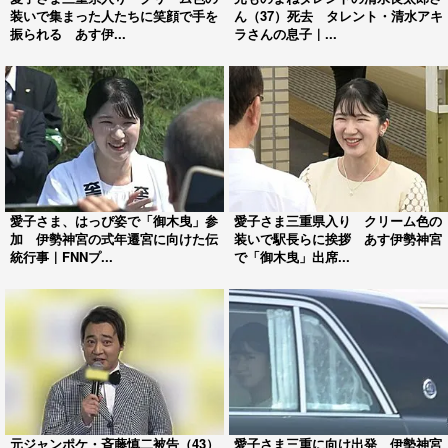
装いで集まった人たちに笑顔で手を
ん（37）死去 タレント・清水アキ
振られる あす伊...
ラさんの息子｜...
愛子さま、はっぴ姿で「御木曳」参
愛子さま三重県入り クリーム色の
加 伊勢神宮の式年遷宮に向けた伝
装いで駅長らに挨拶 あす伊勢神宮
統行事｜FNNプ...
で「御木曳」出席...
元ジャンポケ・斉藤慎二被告（43）
愛子さま三重に向け出発 伊勢神宮