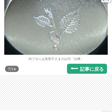
内ブタには美智子さまのお印「白樺」
記事に戻る
7
/14