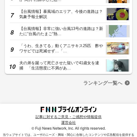
【台風情報】暴風域のエリア、今後の進路は？
気象予報士解説
【台風情報】非常に強い台風13号の進路は？新
たに“台風のたまご”熱…
「うわ、生きてる」動くアニサキス25匹 酢や
ワサビでは死滅せず…「…
夫の弟を蹴って死亡させた疑いで41歳女を逮
捕 「生活態度に不満があ…
ランキング一覧へ
記事に対するご意見・ご感想や情報提供
運営会社
© Fuji News Network, Inc. All rights reserved.
当ウェブサイトでは、ユーザのニーズ・興味・関⼼に合致したコンテンツや広告配信を提供する