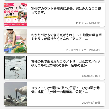
SNSアカウントを着実に成長。実はみんなココ使
ってます。
PR(Dreaw合同会社)
おかたづけもできる点がうれしい！ 動物の鳴き声
やセリフが盛りだくさんの「アニア ...
PR(タカラトミー｜Hugkum)
電柱の巣で生まれたコウノトリ 田んぼでバッタ
やカエルなど2時間の食事 足環の色か...
2026年6月16日
コウノトリが“電柱の巣”で子育て ひな4羽が元
気に成長 九州唯一の繁殖地、佐賀・...
2026年5月19日