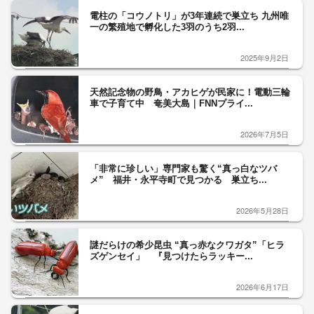
電柱の「コウノトリ」が3年連続で巣立ち 九州唯
一の繁殖地で孵化した3羽のうち2羽...
2025年9月2日
天然記念物の野鳥・アカヒゲが民家に！電動三輪
車で子育て中 奄美大島｜FNNプライ...
2026年7月5日
「非常に珍しい」専門家も驚く“真っ白なツバ
メ” 福井・永平寺町で見つかる 巣立ち...
2026年5月28日
謎だらけの希少昆虫 “真っ赤なクワガタ”「ヒラ
ズゲンセイ」 『見つけたらラッキー...
2026年6月17日