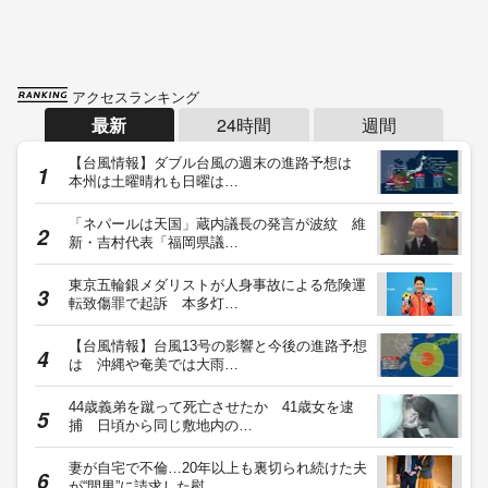
アクセスランキング
最新
24時間
週間
【台風情報】ダブル台風の週末の進路予想は
本州は土曜晴れも日曜は…
「ネパールは天国」蔵内議長の発言が波紋 維
新・吉村代表「福岡県議…
東京五輪銀メダリストが人身事故による危険運
転致傷罪で起訴 本多灯…
【台風情報】台風13号の影響と今後の進路予想
は 沖縄や奄美では大雨…
44歳義弟を蹴って死亡させたか 41歳女を逮
捕 日頃から同じ敷地内の…
妻が自宅で不倫…20年以上も裏切られ続けた夫
が“間男”に請求した慰…