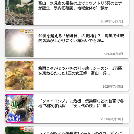
富山・氷見市の電柱の上でコウノトリ3羽のヒナ
が誕生 県内初確認、地域全体が「静か...
2026年5月27日
40度を超える「酷暑日」の要因は？ 海風で比較
的気温が上がりにくい海沿いでも39...
2026年8月4日
梅雨こそがミツバチの引っ越しシーズン 3万匹
を束ねるたった1匹の女王蜂 富山・呉...
2026年7月5日
『ソメイヨシノ』に危機 伝染病などの被害で各
地で相次ぎ伐採 『次世代の桜』に“世...
2026年3月20日
カメラが捉えた体長約1メートルのクマ 近くに