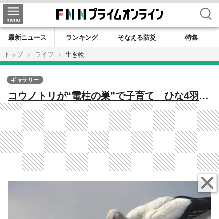
検索
最新ニュース
ランキング
そなえる防災
特集
トップ
ライフ
生き物
ギャラリー
コウノトリが“電柱の巣”で子育て ひな4羽が
元気に成長 九州唯一の繁殖地、佐賀・白石
町での巣づくりは4年連続