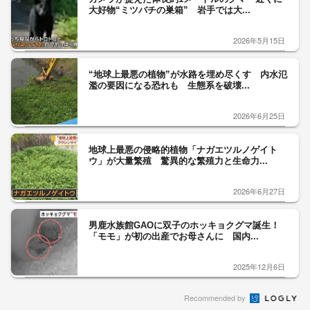
大好物“ミツバチの巣箱” 岩手では大...
2026年5月15日
“地球上最悪の植物”が水路を埋め尽くす 内水氾
濫の要因になる恐れも 生態系を破壊...
2026年6月25日
地球上最悪の侵略的植物「ナガエツルノゲイト
ウ」が大量繁殖 驚異的な繁殖力と生命力...
2026年6月27日
男鹿水族館GAOに双子のホッキョクグマ誕生！
「モモ」が初の出産でお母さんに 国内...
2025年12月6日
Recommended by