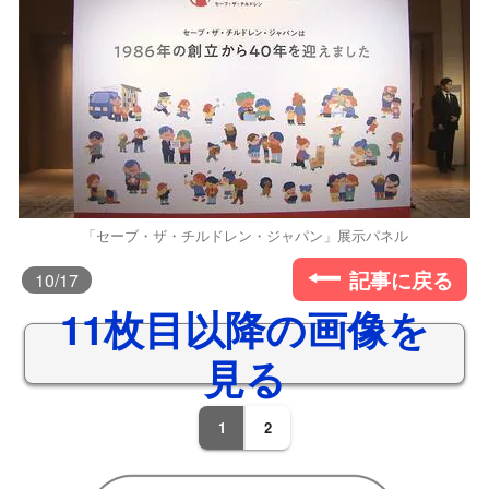
「セーブ・ザ・チルドレン・ジャパン」展示パネル
記事に戻る
10
/17
11枚目以降の画像を
見る
1
2