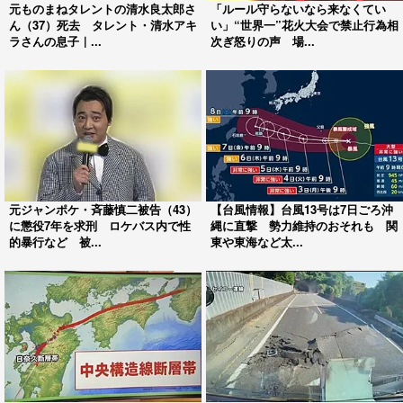
元ものまねタレントの清水良太郎さ
「ルール守らないなら来なくてい
ん（37）死去 タレント・清水アキ
い」“世界一”花火大会で禁止行為相
ラさんの息子｜...
次ぎ怒りの声 場...
元ジャンポケ・斉藤慎二被告（43）
【台風情報】台風13号は7日ごろ沖
に懲役7年を求刑 ロケバス内で性
縄に直撃 勢力維持のおそれも 関
的暴行など 被...
東や東海など太...