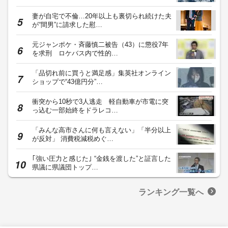
妻が自宅で不倫…20年以上も裏切られ続けた夫
が“間男”に請求した慰…
元ジャンポケ・斉藤慎二被告（43）に懲役7年
を求刑 ロケバス内で性的…
「品切れ前に買うと満足感」集英社オンライン
ショップで“43億円分”…
衝突から10秒で3人逃走 軽自動車が市電に突
っ込む一部始終をドラレコ…
「みんな高市さんに何も言えない」「半分以上
が反対」 消費税減税めぐ…
｢強い圧力と感じた｣ “金銭を渡した”と証言した
県議に県議団トップ…
ランキング一覧へ