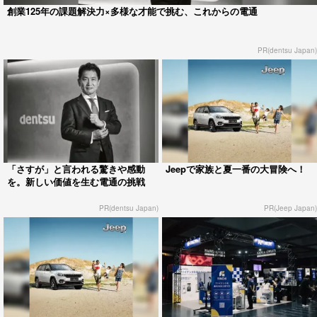
創業125年の課題解決力×多様な才能で挑む、これからの電通
PR(dentsu Japan)
「さすが」と言われる驚きや感動
Jeepで家族と夏一番の大冒険へ！
を。新しい価値を生む電通の挑戦
PR(dentsu Japan)
PR(Jeep Japan)