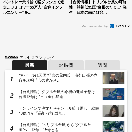
ベントレー乗り捨て猛ダッシュで逃
【台風情報】トリプル台風の可能
走…フォロワー55万人“自称インフ
性 熱帯低気圧“台風のたまご”発
ルエンサー”を...
生 日本の南には台...
Recommended by
アクセスランキング
最新
24時間
週間
“ネパールは天国”発言の蔵内氏 海外出張の内
容を説明「心の豊かさ…
【台風情報】ダブル台風の今後の進路予想は
台風13号は7日（金）昼過…
オンラインで注文とキャンセル繰り返し 総額
43億円か「品切れ前に購…
【台風情報】“トリプル台風”から“ダブル台
風”へ 13号、15号とも…