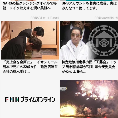
NARSの新クレンジングオイルで毎
SNSアカウントを着実に成長。実は
朝、メイク映えする潤い美肌へ
みんなココ使ってます。
PR(NARS on 美的.com)
PR(Dreaw合同会社)
「売上金を金庫に」 イオンモール
特定危険指定暴力団『工藤会』トッ
熊本で死亡の22歳女性 勤務店運営
プ 野村悟総裁が引退 県公安委員会
会社の指示受け...
が公示 工藤会...