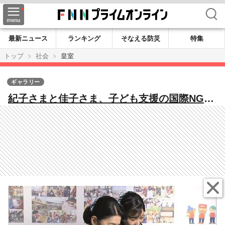
検索
最新ニュース
ランキング
そなえる防災
特集
トップ
社会
皇室
ギャラリー
紀子さまと佳子さま、子ども支援の国際NGO
の40周年チャリティー・イベントへ 皇太子
妃時代の美智子さまにイギリス王女が“提案”