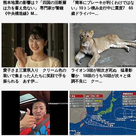
熊本地震の影響は？「四国の活断層
「簡単にブレーキが利くわけではな
は力を蓄え危ない」 専門家が警鐘
い」10トン積み走行中に震度7 65
《中央構造線》M...
歳ドライバー...
愛子さま三重県入り クリーム色の
ライオン3頭が相次ぎ死ぬ 猛暑影
装いで集まった人たちに笑顔で手を
響か 18頭のうち10頭が次々と体
振られる あす伊...
調不良に クー...