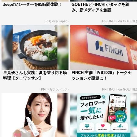
Jeepの7シーターを85時間体験！
GOETHEとFINCHIがタッグを組
み、新メディアを創設
PR(Jeep Japan)
PR(FINCHI on GOETHE)
早見優さんも実践！夏を乗り切る鍋
FINCHI主催「IVS2026」トークセ
料理【クロワッサン】
ッションが話題に！
PR(マガジンハウス)
PR(FINCHI on GOETHE)