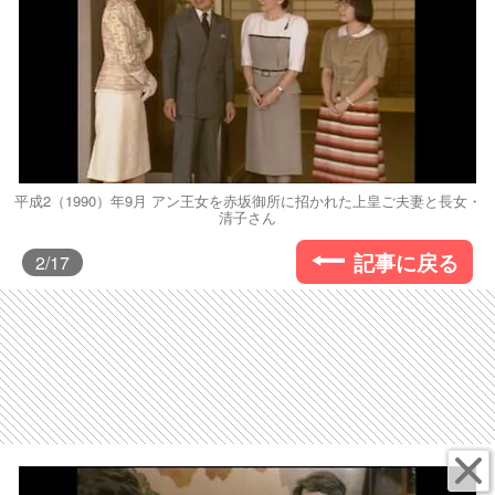
平成2（1990）年9月 アン王女を赤坂御所に招かれた上皇ご夫妻と長女・
清子さん
記事に戻る
2
/17