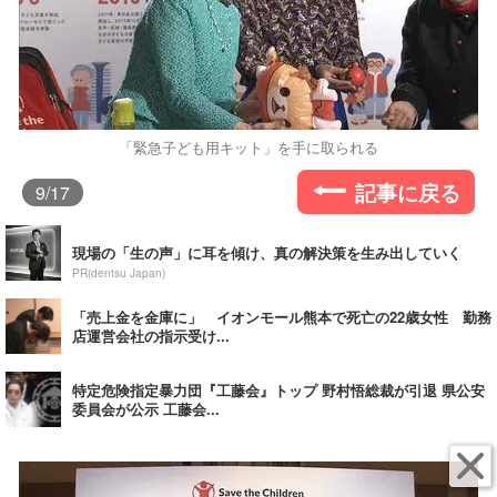
「緊急子ども用キット」を手に取られる
記事に戻る
9
/17
現場の「生の声」に耳を傾け、真の解決策を生み出していく
PR(dentsu Japan)
「売上金を金庫に」 イオンモール熊本で死亡の22歳女性 勤務
店運営会社の指示受け...
特定危険指定暴力団『工藤会』トップ 野村悟総裁が引退 県公安
委員会が公示 工藤会...