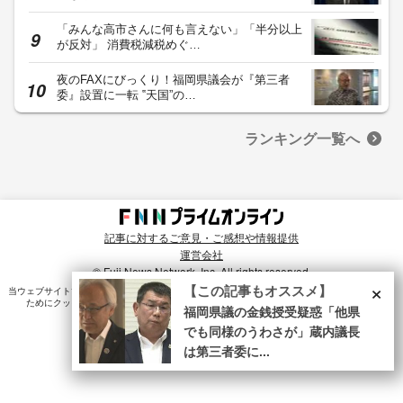
「みんな高市さんに何も言えない」「半分以上
が反対」 消費税減税めぐ…
夜のFAXにびっくり！福岡県議会が『第三者
委』設置に一転 ‟天国”の…
ランキング一覧へ
記事に対するご意見・ご感想や情報提供
運営会社
© Fuji News Network, Inc. All rights reserved.
×
【この記事もオススメ】
当ウェブサイトでは、ユーザのニーズ・興味・関⼼に合致したコンテンツや広告配信を提供する
ためにクッキーを使⽤しています。詳細は、
プライバシーポリシー
をご確認ください。
福岡県議の金銭授受疑惑「他県
でも同様のうわさが」蔵内議長
は第三者委に...