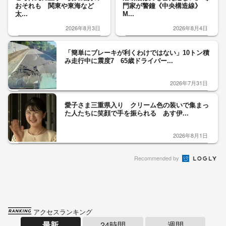
おそれも 関東や東海など
門家が警鐘《中央構造線》
太...
M...
2026年8月3日
2026年8月4日
「簡単にブレーキが利くわけではない」10トン積
み走行中に震度7 65歳ドライバー...
2026年7月31日
愛子さま三重県入り クリーム色の装いで集まっ
た人たちに笑顔で手を振られる あす伊...
2026年8月1日
Recommended by
アクセスランキング
最新
24時間
週間