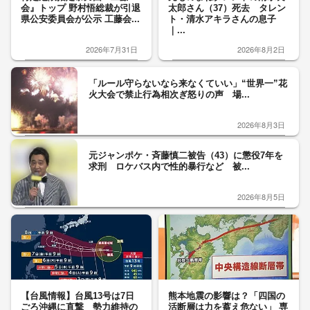
会』トップ 野村悟総裁が引退
太郎さん（37）死去 タレン
県公安委員会が公示 工藤会...
ト・清水アキラさんの息子
｜...
2026年7月31日
2026年8月2日
「ルール守らないなら来なくていい」“世界一”花
火大会で禁止行為相次ぎ怒りの声 場...
2026年8月3日
元ジャンポケ・斉藤慎二被告（43）に懲役7年を
求刑 ロケバス内で性的暴行など 被...
2026年8月5日
【台風情報】台風13号は7日
熊本地震の影響は？「四国の
ごろ沖縄に直撃 勢力維持の
活断層は力を蓄え危ない」 専