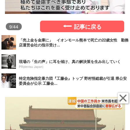
記事に戻る
9
/44
「売上金を金庫に」 イオンモール熊本で死亡の22歳女性 勤務
店運営会社の指示受け...
現場の「生の声」に耳を傾け、真の解決策を生み出していく
PR(dentsu Japan)
特定危険指定暴力団『工藤会』トップ 野村悟総裁が引退 県公安
委員会が公示 工藤会...