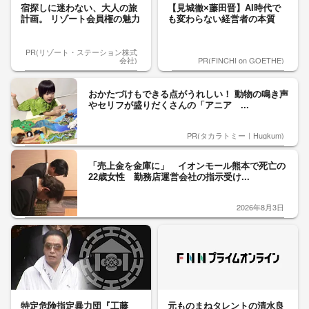
宿探しに迷わない、大人の旅
【見城徹×藤田晋】AI時代で
計画。 リゾート会員権の魅力
も変わらない経営者の本質
PR(リゾート・ステーション株式
会社)
PR(FINCHI on GOETHE)
おかたづけもできる点がうれしい！ 動物の鳴き声
やセリフが盛りだくさんの「アニア ...
PR(タカラトミー｜Hugkum)
「売上金を金庫に」 イオンモール熊本で死亡の
22歳女性 勤務店運営会社の指示受け...
2026年8月3日
特定危険指定暴力団『工藤
元ものまねタレントの清水良