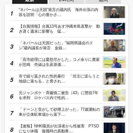
“ネパールは天国”発言の蔵内氏 海外出張の内
容を説明「心の豊かさ…
【台風情報】台風13号あす沖縄本島直撃か 動
き遅く週末に影響も 猛…
「ネパールは天国だった」“福岡県議会のド
ン”蔵内議長が発言 金銭…
「高市総理には愛想尽かした」コメ余りに農家
が悲鳴 売値は生産原価…
寺で繰り返された性的暴行 「坊主に逆らうと
地獄に落ちる」と脅され…
元ジャンポケ・斉藤慎二被告（43）に懲役7年
を求刑 ロケバス内で性的…
「ドーンと音がして砂煙上がった」77歳運転の
車が立体駐車場から落下…
【速報】NHK職員が出演者から性被害 PTSD
になり休職 復職時の異動希…