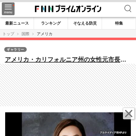
検索
最新ニュース
ランキング
そなえる防災
特集
トップ
国際
アメリカ
ギャラリー
アメリカ・カリフォルニア州の女性元市長が
中国政府の指示で“影響工作”か 起訴され市
長職を辞任