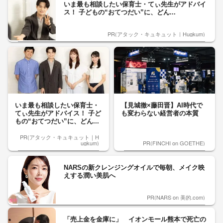
いま最も相談したい保育士・てぃ先生がアドバイ
ス！ 子どもの“おてつだい”に、どん...
PR(アタック・キュキュット｜Hugkum)
いま最も相談したい保育士・
【見城徹×藤田晋】AI時代で
てぃ先生がアドバイス！ 子ど
も変わらない経営者の本質
もの“おてつだい”に、どん...
PR(アタック・キュキュット｜H
ugkum)
PR(FINCHI on GOETHE)
NARSの新クレンジングオイルで毎朝、メイク映
えする潤い美肌へ
PR(NARS on 美的.com)
「売上金を金庫に」 イオンモール熊本で死亡の