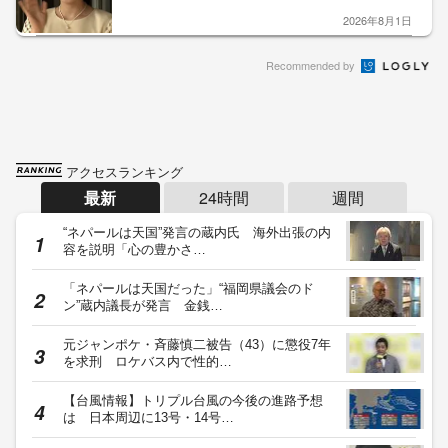
2026年8月1日
Recommended by
アクセスランキング
最新
24時間
週間
“ネパールは天国”発言の蔵内氏 海外出張の内
容を説明「心の豊かさ…
「ネパールは天国だった」“福岡県議会のド
ン”蔵内議長が発言 金銭…
元ジャンポケ・斉藤慎二被告（43）に懲役7年
を求刑 ロケバス内で性的…
【台風情報】トリプル台風の今後の進路予想
は 日本周辺に13号・14号…