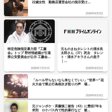
22歳女性 勤務店運営会社の指示受け...
2026年8月3日
特定危険指定暴力団『工藤
元ものまねタレントの清水良
会』トップ 野村悟総裁が引退
太郎さん（37）死去 タレン
県公安委員会が公示 工藤会...
ト・清水アキラさんの息子
｜...
2026年7月31日
2026年8月2日
「ルール守らないなら来なくていい」“世界一”花
火大会で禁止行為相次ぎ怒りの声 場...
2026年8月3日
元ジャンポケ・斉藤慎二被告（43）に懲役7年を
求刑 ロケバス内で性的暴行など 被...