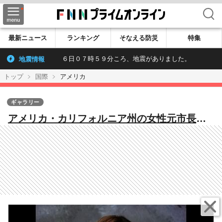
検索
最新ニュース
ランキング
そなえる防災
特集
地震情報
６日０７時５９分ころ、地震がありました。
トップ
国際
アメリカ
ギャラリー
アメリカ・カリフォルニア州の女性元市長が
中国政府の指示で“影響工作”か 起訴され市
長職を辞任