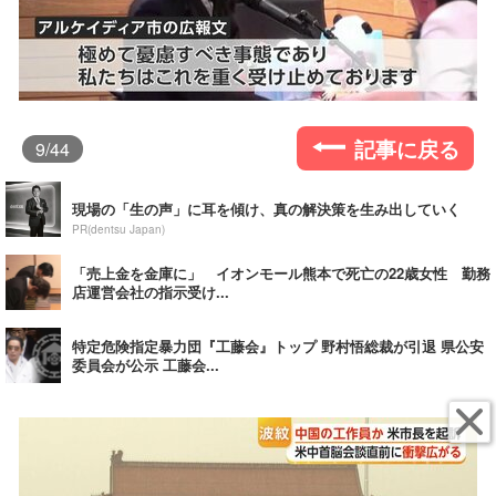
記事に戻る
9
/44
現場の「生の声」に耳を傾け、真の解決策を生み出していく
PR(dentsu Japan)
「売上金を金庫に」 イオンモール熊本で死亡の22歳女性 勤務
店運営会社の指示受け...
特定危険指定暴力団『工藤会』トップ 野村悟総裁が引退 県公安
委員会が公示 工藤会...