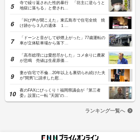
寺で繰り返された性的暴行 「坊主に逆らうと
地獄に落ちる」と脅され…
「叫び声が聞こえた」東広島市で住宅全焼 焼
け跡から３人の遺体 １…
「ドーンと音がして砂煙上がった」77歳運転の
車が立体駐車場から落下…
「高市総理には愛想尽かした」コメ余りに農家
が悲鳴 売値は生産原価…
妻が自宅で不倫…20年以上も裏切られ続けた夫
が“間男”に請求した慰…
夜のFAXにびっくり！福岡県議会が『第三者
委』設置に一転 ‟天国”の…
ランキング一覧へ