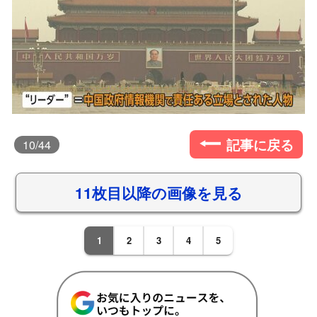
記事に戻る
10
/44
11枚目以降の画像を見る
1
2
3
4
5