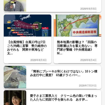
2026年8月5日
【台風情報】台風13号は7日
熊本地震の影響は？「四国の
ごろ沖縄に直撃 勢力維持の
活断層は力を蓄え危ない」 専
おそれも 関東や東海など
門家が警鐘《中央構造線》
太...
M...
2026年8月3日
2026年8月4日
「簡単にブレーキが利くわけではない」10トン積
み走行中に震度7 65歳ドライバー...
2026年7月31日
愛子さま三重県入り クリーム色の装いで集まっ
た人たちに笑顔で手を振られる あす伊...