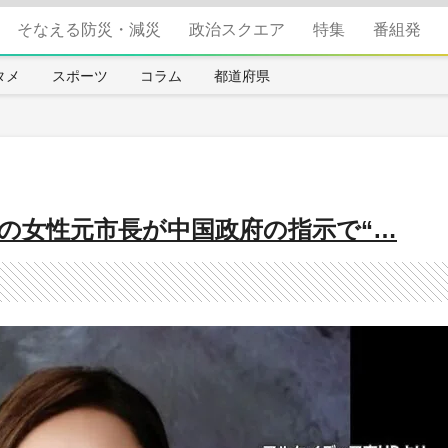
そなえる防災・減災
政治スクエア
特集
番組発
タメ
スポーツ
コラム
都道府県
の女性元市長が中国政府の指示で“…