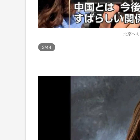
北京へ向
3
/44