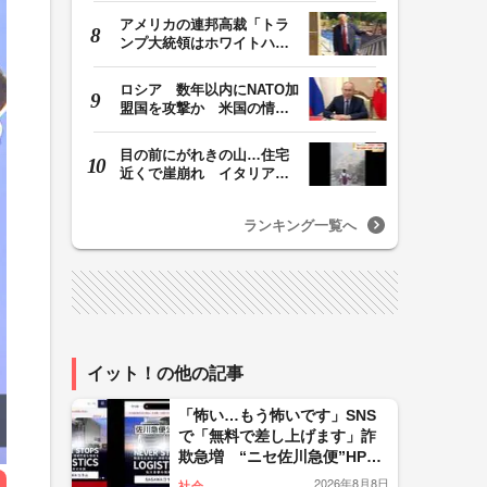
アメリカの連邦高裁「トラ
ンプ大統領はホワイトハウ
スの所有者ではな…
ロシア 数年以内にNATO加
盟国を攻撃か 米国の情報
機関が分析 プー…
目の前にがれきの山…住宅
近くで崖崩れ イタリア・
ナポリ近郊で過去4…
ランキング一覧へ
イット！の他の記事
「怖い…もう怖いです」SNS
で「無料で差し上げます」詐
欺急増 “ニセ佐川急便”HPに
誘導、個人情報要求 佐川急
2026年8月8日
社会