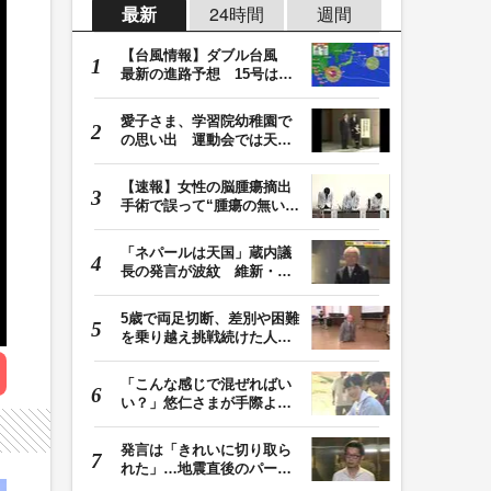
最新
24時間
週間
【台風情報】ダブル台風
最新の進路予想 15号は北
日本・東日本へ …
愛子さま、学習院幼稚園で
の思い出 運動会では天皇
皇后両陛下が笑顔…
【速報】女性の脳腫瘍摘出
手術で誤って“腫瘍の無い部
位”を摘出 脳…
「ネパールは天国」蔵内議
長の発言が波紋 維新・吉
村代表「福岡県議…
5歳で両足切断、差別や困難
を乗り越え挑戦続けた人
生 「人生は捨てた…
「こんな感じで混ぜればい
い？」悠仁さまが手際よく
豚汁を調理 同学…
発言は「きれいに切り取ら
れた」…地震直後のパーテ
ィー開催「やって…