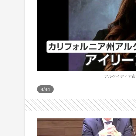
アルケイディア市
4
/44