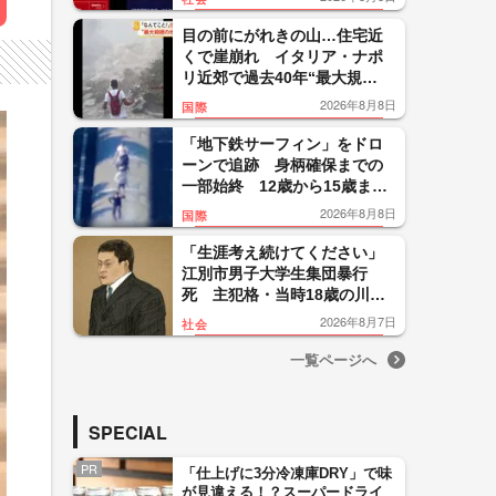
便「断じて許されない」怒り
目の前にがれきの山…住宅近
くで崖崩れ イタリア・ナポ
リ近郊で過去40年“最大規
模”地震 26人負傷300人避難
2026年8月8日
国際
「地下鉄サーフィン」をドロ
ーンで追跡 身柄確保までの
一部始終 12歳から15歳まで
の少年5人を逮捕 ニューヨー
2026年8月8日
国際
ク
「生涯考え続けてください」
江別市男子大学生集団暴行
死 主犯格・当時18歳の川口
侑斗被告に無期懲役の判決
2026年8月7日
社会
「理不尽以外の何ものでもな
い」
一覧ページへ
SPECIAL
PR
「仕上げに3分冷凍庫DRY」で味
が見違える！？スーパードライ