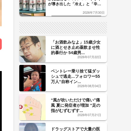
が導き出した「冷え」と「辛
口」のおいしい関係 青く変化
2026年7月30日
した「辛口カーブ」が飲み頃の
サイン！
「お酒飲みなよ」15歳少女
に酒とせき止め薬飲ませ性
的暴行か 54歳男...
2026年07月22日
ベントレー乗り捨て猛ダッ
シュで逃走...フォロワー55
万人“自称イン...
2026年08月04日
“風が吹いただけで痛い”痛
風 夏に発症者が増加 “足の
指がむずむずす...
2026年07月21日
ドラッグストアで大量の医