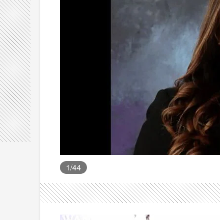
1
/44