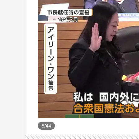
5
/44