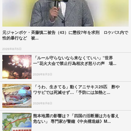
元ジャンポケ・斉藤慎二被告（43）に懲役7年を求刑 ロケバス内で
性的暴行など 被...
2026年8月5日
「ルール守らないなら来なくていい」“世界
一”花火大会で禁止行為相次ぎ怒りの声 場...
2026年8月3日
「うわ、生きてる」動くアニサキス25匹 酢や
ワサビでは死滅せず…「予防には加熱と...
2026年8月6日
熊本地震の影響は？「四国の活断層は力を蓄え
危ない」 専門家が警鐘《中央構造線》M...