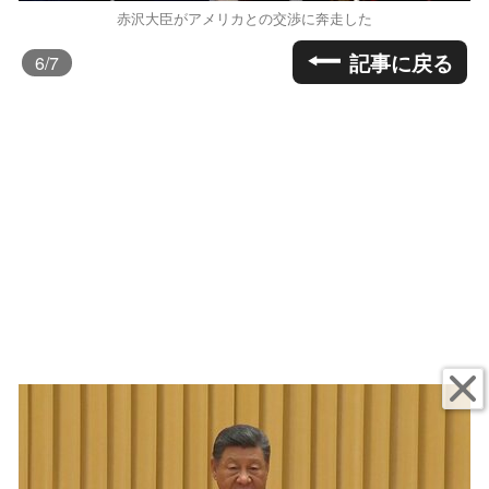
赤沢大臣がアメリカとの交渉に奔走した
記事に戻る
6
/7