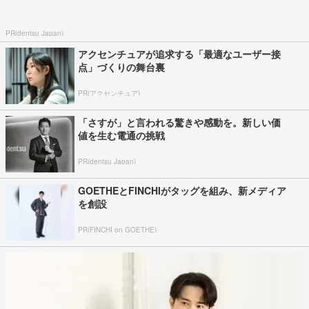
PR(dentsu Japan)
アクセンチュアが追求する「最適なユーザー接
点」づくりの舞台裏
PR(アクセンチュア)
「さすが」と言われる驚きや感動を。新しい価
値を生む電通の挑戦
PR(dentsu Japan)
GOETHEとFINCHIがタッグを組み、新メディア
を創設
PR(FINCHI on GOETHE)