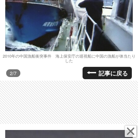
2010年の中国漁船衝突事件 海上保安庁の巡視船に中国の漁船が体当たり
した
記事に戻る
2
/7