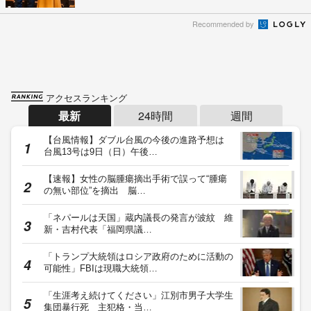
Recommended by
アクセスランキング
最新
24時間
週間
【台風情報】ダブル台風の今後の進路予想は
台風13号は9日（日）午後…
【速報】女性の脳腫瘍摘出手術で誤って“腫瘍
の無い部位”を摘出 脳…
「ネパールは天国」蔵内議長の発言が波紋 維
新・吉村代表「福岡県議…
「トランプ大統領はロシア政府のために活動の
可能性」FBIは現職大統領…
「生涯考え続けてください」江別市男子大学生
集団暴行死 主犯格・当…