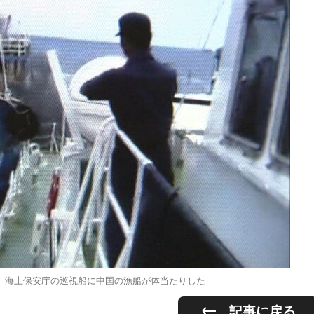
件 海上保安庁の巡視船に中国の漁船が体当たりした
記事に戻る