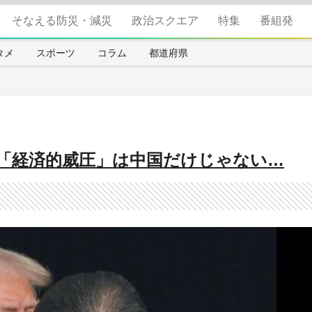
そなえる防災・減災
政治スクエア
特集
番組発
タメ
スポーツ
コラム
都道府県
「経済的威圧」は中国だけじゃない…