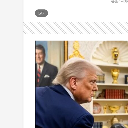
各国への
5
/7