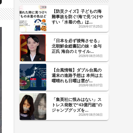
【防災クイズ】子どもの海
難事故を防ぐ!海で見つけや
すい「水着の色」は...
2026年07月25日
「日本を必ず後悔させる」
北朝鮮金総書記の妹・金与
正氏 海自のミサイル...
2026年08月05日
【台風情報】ダブル台風の
週末の進路予想は 本州は土
曜晴れも日曜は雲が...
2026年08月07日
「集英社に恨みはない」ス
トレス発散で“43億円超”の
ジャンプグッズを...
2026年08月06日