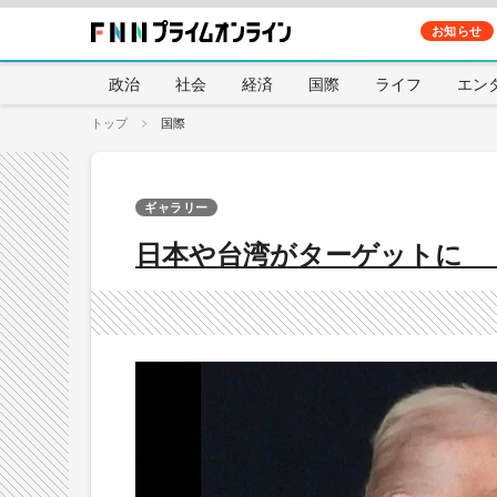
お知らせ
政治
社会
経済
国際
ライフ
エン
トップ
国際
ギャラリー
日本や台湾がターゲットに 