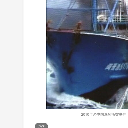
2010年の中国漁船衝突事
2
/7