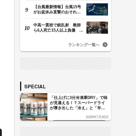
【台風最新情報】台風15号
がお盆休み直撃のおそれ
列島に台風が接近…
中高一貫校で銃乱射 教師
ら6人死亡15人以上負傷 容
疑者は中学生の少…
ランキング一覧へ
SPECIAL
PR
「仕上げに3分冷凍庫DRY」で味
が見違える！？スーパードライ
が導き出した「冷え」と「辛
口」のおいしい関係 青く変化
2026年7月30日
した「辛口カーブ」が飲み頃の
サイン！