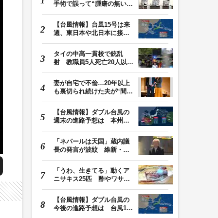
手術で誤って“腫瘍の無い部
位”を摘出 脳…
【台風情報】台風15号は来
週、東日本や北日本に接近
か お盆期間中の…
タイの中高一貫校で銃乱
射 教職員5人死亡20人以上
けが 容疑者の14歳…
妻が自宅で不倫…20年以上
も裏切られ続けた夫が“間
男”に請求した慰…
【台風情報】ダブル台風の
週末の進路予想は 本州は
土曜晴れも日曜は…
「ネパールは天国」蔵内議
長の発言が波紋 維新・吉
村代表「福岡県議…
「うわ、生きてる」動くア
ニサキス25匹 酢やワサビ
では死滅せず…「…
【台風情報】ダブル台風の
今後の進路予想は 台風13
号は9日（日）午後…