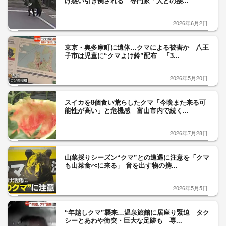
げ惑い引き倒される 専門家「人との接...
2026年6月2日
東京・奥多摩町に遺体…クマによる被害か 八王
子市は児童に“クマよけ鈴”配布 「3...
2026年5月20日
スイカを8個食い荒らしたクマ「今晩また来る可
能性が高い」と危機感 富山市内で続く...
2026年7月28日
山菜採りシーズン“クマ”との遭遇に注意を「クマ
も山菜食べに来る」 音を出す物の携...
2026年5月5日
“年越しクマ”襲来…温泉旅館に居座り緊迫 タク
シーとあわや衝突・巨大な足跡も 専...