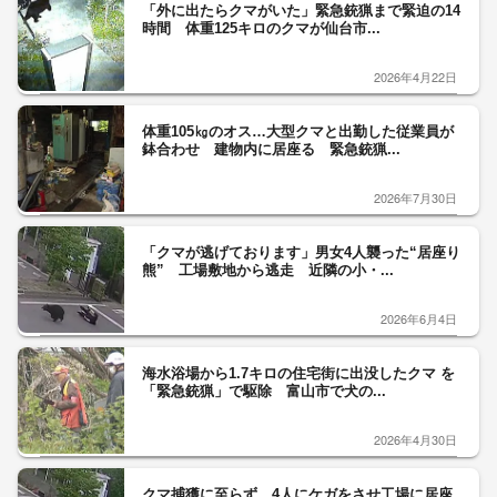
「外に出たらクマがいた」緊急銃猟まで緊迫の14
時間 体重125キロのクマが仙台市...
2026年4月22日
体重105㎏のオス…大型クマと出勤した従業員が
鉢合わせ 建物内に居座る 緊急銃猟...
2026年7月30日
「クマが逃げております」男女4人襲った“居座り
熊” 工場敷地から逃走 近隣の小・...
2026年6月4日
海水浴場から1.7キロの住宅街に出没したクマ を
「緊急銃猟」で駆除 富山市で犬の...
2026年4月30日
クマ捕獲に至らず 4人にケガをさせ工場に居座