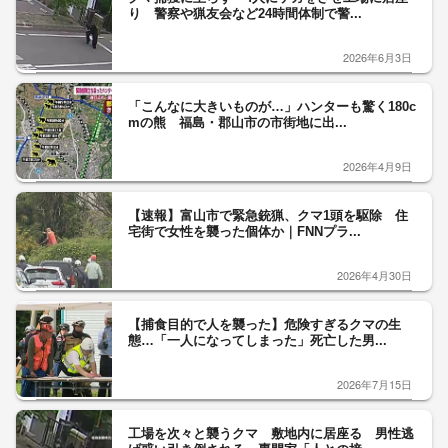
り 警察や猟友会など24時間体制で警...
2026年6月3日
「こんなに大きいものが…」ハンターも驚く180c
mの熊 福島・郡山市の市街地に出...
2026年4月9日
【速報】富山市で緊急銃猟、クマ1頭を駆除 住
宅街で女性を襲った個体か｜FNNプラ...
2026年4月30日
【捕食目的で人を襲った】危険すぎるクマの生
態…「一人になってしまった」死亡した男...
2026年7月15日
工場を次々と襲うクマ 敷地内に居座る 男性逃