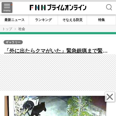
検索
最新ニュース
ランキング
そなえる防災
特集
トップ
社会
ギャラリー
「外に出たらクマがいた」緊急銃猟まで緊迫
の14時間 体重125キロのクマが仙台市中心部
のマンションに居座る