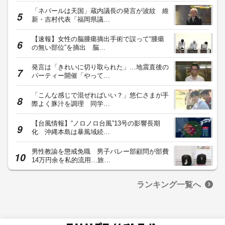
「ネパールは天国」蔵内議長の発言が波紋 維
新・吉村代表「福岡県議…
【速報】女性の脳腫瘍摘出手術で誤って“腫瘍
の無い部位”を摘出 脳…
発言は「きれいに切り取られた」…地震直後の
パーティー開催「やって…
「こんな感じで混ぜればいい？」悠仁さまが手
際よく豚汁を調理 同学…
【台風情報】“ノロノロ台風”13号の影響長期
化 沖縄本島は暴風域続…
男性教諭を懲戒免職 男子バレー部顧問が部費
14万円余を私的流用…旅…
ランキング一覧へ