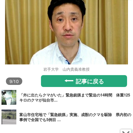
岩手大学 山内貴義准教授
記事に戻る
9
/10
「外に出たらクマがいた」緊急銃猟まで緊迫の14時間 体重125
キロのクマが仙台市...
富山市住宅地で「緊急銃猟」実施、成獣のクマを駆除 県内初の
事例で全国でも5例目 ...