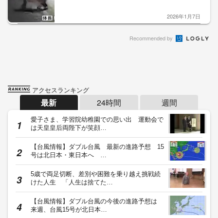
2026年1月7日
Recommended by
アクセスランキング
最新
24時間
週間
愛子さま、学習院幼稚園での思い出 運動会で
は天皇皇后両陛下が笑顔…
【台風情報】ダブル台風 最新の進路予想 15
号は北日本・東日本へ …
5歳で両足切断、差別や困難を乗り越え挑戦続
けた人生 「人生は捨てた…
【台風情報】ダブル台風の今後の進路予想は
来週、台風15号が北日本…