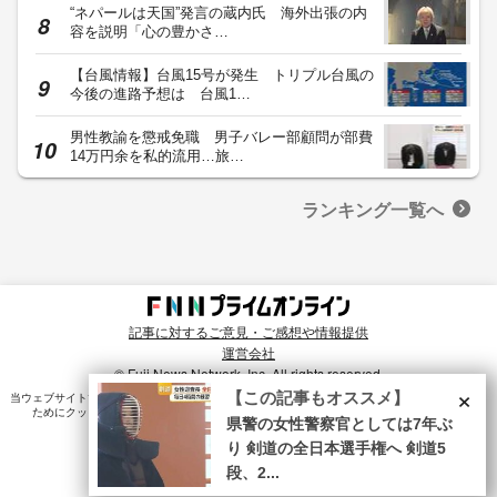
“ネパールは天国”発言の蔵内氏 海外出張の内
容を説明「心の豊かさ…
【台風情報】台風15号が発生 トリプル台風の
今後の進路予想は 台風1…
男性教諭を懲戒免職 男子バレー部顧問が部費
14万円余を私的流用…旅…
ランキング一覧へ
記事に対するご意見・ご感想や情報提供
運営会社
© Fuji News Network, Inc. All rights reserved.
×
【この記事もオススメ】
当ウェブサイトでは、ユーザのニーズ・興味・関⼼に合致したコンテンツや広告配信を提供する
ためにクッキーを使⽤しています。詳細は、
プライバシーポリシー
をご確認ください。
県警の女性警察官としては7年ぶ
り 剣道の全日本選手権へ 剣道5
段、2...