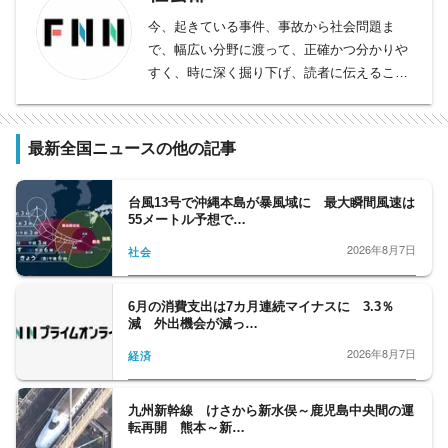
今、起きている事件、事故から社会問題ま
で、幅広い分野に渡って、正確かつ分かりや
すく、時に深く掘り下げ、読者に伝えること
をモットーとしております。
事件、事故、裁判から、医療、年金、運輸･
交通･国土、教育、科学、宇宙、災害・防災
最新全国ニュースの他の記事
など、幅広い分野をフォロー。天皇陛下など
皇室の動向、都政から首都圏自治体の行政も
台風13号で沖縄本島が暴風域に 最大瞬間風速は
担当。社会問題、調査報道については、分野
55メートル予想で…
の垣根を越えて取材に取り組んでいます。
2026年8月7日
社会
6月の消費支出は7カ月連続マイナスに 3.3％
減 外出機会が減っ…
2026年8月7日
経済
九州新幹線 けさから新水俣～鹿児島中央間の運
転再開 熊本～新…