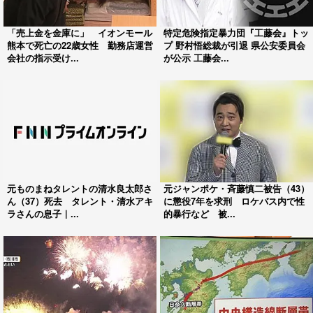
「売上金を金庫に」 イオンモール
特定危険指定暴力団『工藤会』トッ
熊本で死亡の22歳女性 勤務店運営
プ 野村悟総裁が引退 県公安委員会
会社の指示受け...
が公示 工藤会...
元ものまねタレントの清水良太郎さ
元ジャンポケ・斉藤慎二被告（43）
ん（37）死去 タレント・清水アキ
に懲役7年を求刑 ロケバス内で性
ラさんの息子｜...
的暴行など 被...