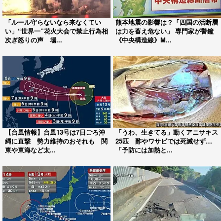
「ルール守らないなら来なくてい
熊本地震の影響は？「四国の活断層
い」“世界一”花火大会で禁止行為相
は力を蓄え危ない」 専門家が警鐘
次ぎ怒りの声 場...
《中央構造線》M...
【台風情報】台風13号は7日ごろ沖
「うわ、生きてる」動くアニサキス
縄に直撃 勢力維持のおそれも 関
25匹 酢やワサビでは死滅せず…
東や東海など太...
「予防には加熱と...