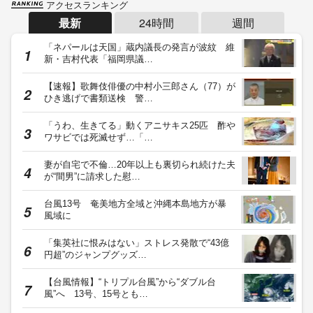
アクセスランキング
最新
24時間
週間
「ネパールは天国」蔵内議長の発言が波紋 維
新・吉村代表「福岡県議…
【速報】歌舞伎俳優の中村小三郎さん（77）が
ひき逃げで書類送検 警…
「うわ、生きてる」動くアニサキス25匹 酢や
ワサビでは死滅せず…「…
妻が自宅で不倫…20年以上も裏切られ続けた夫
が“間男”に請求した慰…
台風13号 奄美地方全域と沖縄本島地方が暴
風域に
「集英社に恨みはない」ストレス発散で“43億
円超”のジャンプグッズ…
【台風情報】“トリプル台風”から“ダブル台
風”へ 13号、15号とも…