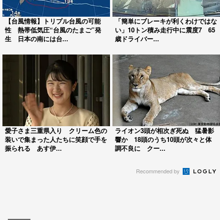
【台風情報】トリプル台風の可能
「簡単にブレーキが利くわけではな
性 熱帯低気圧“台風のたまご”発
い」10トン積み走行中に震度7 65
生 日本の南には台...
歳ドライバー...
愛子さま三重県入り クリーム色の
ライオン3頭が相次ぎ死ぬ 猛暑影
装いで集まった人たちに笑顔で手を
響か 18頭のうち10頭が次々と体
振られる あす伊...
調不良に クー...
Recommended by