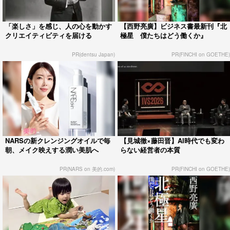
「楽しさ」を感じ、人の心を動かす
【西野亮廣】ビジネス書最新刊『北
クリエイティビティを届ける
極星 僕たちはどう働くか』
PR(dentsu Japan)
PR(FINCHI on GOETHE)
NARSの新クレンジングオイルで毎
【見城徹×藤田晋】AI時代でも変わ
朝、メイク映えする潤い美肌へ
らない経営者の本質
PR(NARS on 美的.com)
PR(FINCHI on GOETHE)