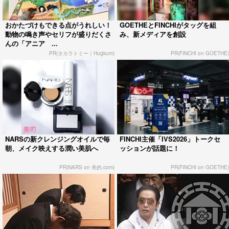
おかたづけもできる点がうれしい！
GOETHEとFINCHIがタッグを組
動物の鳴き声やセリフが盛りだくさ
み、新メディアを創設
んの「アニア ...
PR(タカラトミー｜Hugkum)
PR(FINCHI on GOETHE)
NARSの新クレンジングオイルで毎
FINCHI主催「IVS2026」トークセ
朝、メイク映えする潤い美肌へ
ッションが話題に！
PR(NARS on 美的.com)
PR(FINCHI on GOETHE)