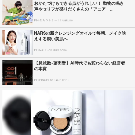
おかたづけもできる点がうれしい！ 動物の鳴き
声やセリフが盛りだくさんの「アニア ...
PR(タカラトミー｜Hugkum)
NARSの新クレンジングオイルで毎朝、メイク映
えする潤い美肌へ
PR(NARS on 美的.com)
【見城徹×藤田晋】AI時代でも変わらない経営者
の本質
PR(FINCHI on GOETHE)