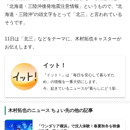
「北海道・三陸沖後発地震注意情報」というもので、“北
海道・三陸沖”の頭文字をとって「北三」と言われている
そうです。
11日は「北三」などをテーマに、木村拓也キャスターが
お伝えします。
イット！
『イット！』は「毎日を安心して暮らすた
め」の情報を一番大切にします。
今、起きているニュースが“暮らしにどう影響
するか”を伝え、
社会や暮らしが良くなるためのヒントやきっ
かけを探します。
木村拓也のニュース ちょい先の他の記事
フジテレビ報道局が制作する夕方のニュース
番組。毎週・月曜〜金曜日午後3時42分より
「ワンダリア横浜」で没入体験！春夏秋冬を映像
放送中。榎並大二郎と山﨑夕貴、遠藤玲子が