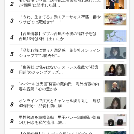
妻が自宅で不倫…20年以上も裏切られ続けた夫
が“間男”に請求した慰…
「うわ、生きてる」動くアニサキス25匹 酢や
ワサビでは死滅せず…「…
【台風情報】ダブル台風の今後の進路予想は
台風13号は8日（土）にか…
「品切れ前に買うと満足感」集英社オンライン
ショップで“43億円分”…
「集英社に恨みはない」ストレス発散で“43億
円超”のジャンプグッズ…
“ネパールは天国”発言の蔵内氏 海外出張の内
容を説明「心の豊かさ…
オンラインで注文とキャンセル繰り返し 総額
43億円か「品切れ前に購…
男性教諭を懲戒免職 男子バレー部顧問が部費
14万円余を私的流用…旅…