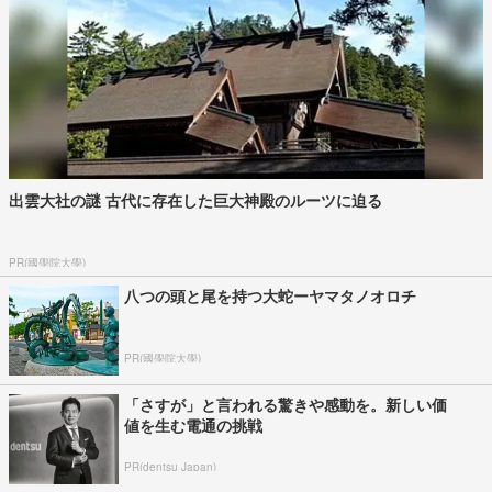
出雲大社の謎 古代に存在した巨大神殿のルーツに迫る
PR(國學院大學)
八つの頭と尾を持つ大蛇ーヤマタノオロチ
PR(國學院大學)
「さすが」と言われる驚きや感動を。新しい価
値を生む電通の挑戦
PR(dentsu Japan)