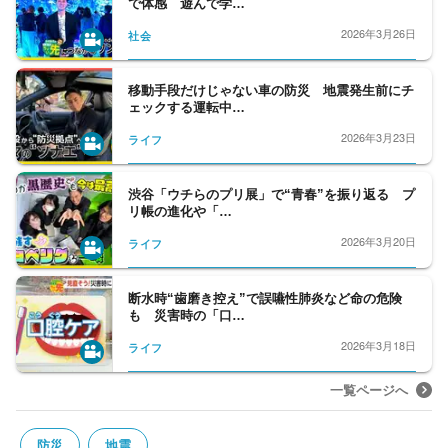
で体感 遊んで学…
最新ニュースを丁寧にお伝えします。
2026年3月26日
社会
移動手段だけじゃない車の防災 地震発生前にチ
ェックする運転中…
2026年3月23日
ライフ
渋谷「ウチらのプリ展」で“青春”を振り返る プ
リ帳の進化や「…
2026年3月20日
ライフ
断水時“歯磨き控え”で誤嚥性肺炎など命の危険
も 災害時の「口…
2026年3月18日
ライフ
一覧ページへ
防災
地震