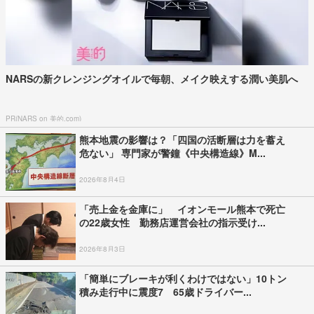
NARSの新クレンジングオイルで毎朝、メイク映えする潤い美肌へ
PR(NARS on 美的.com)
熊本地震の影響は？「四国の活断層は力を蓄え
危ない」 専門家が警鐘《中央構造線》M...
2026年8月4日
「売上金を金庫に」 イオンモール熊本で死亡
の22歳女性 勤務店運営会社の指示受け...
2026年8月3日
「簡単にブレーキが利くわけではない」10トン
積み走行中に震度7 65歳ドライバー...