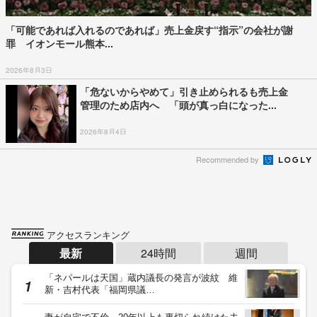
「可能であれば入れるのであれば」売上金戻す“指示”の会社が謝
罪 イオンモール熊本...
2026年8月3日
「危ないからやめて」引き止められるも売上金
管理のため店内へ 「頭が真っ白になった...
2026年8月4日
Recommended by
アクセスランキング
最新
24時間
週間
「ネパールは天国」蔵内議長の発言が波紋 維
新・吉村代表「福岡県議…