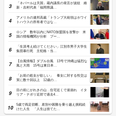
「ネパールは天国」蔵内議長の発言が波紋 維
新・吉村代表「福岡県議…
アメリカの連邦高裁「トランプ大統領はホワイ
トハウスの所有者ではな…
ロシア 数年以内にNATO加盟国を攻撃か 米
国の情報機関が分析 プー…
「生涯考え続けてください」江別市男子大学生
集団暴行死 主犯格・当…
【台風情報】ダブル台風 13号で沖縄は猛烈な
風と大雨 15号は東日本…
「お前の処女が欲しい」 養女に対する性交は
実に数十回以上 12歳の…
目の前にがれきの山…住宅近くで崖崩れ イタ
リア・ナポリ近郊で過去4…
5歳で両足切断、差別や困難を乗り越え挑戦続
けた人生 「人生は捨てた…