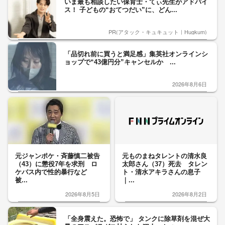
いま最も相談したい保育士・てぃ先生がアドバイ
ス！ 子どもの“おてつだい”に、どん...
PR(アタック・キュキュット｜Hugkum)
「品切れ前に買うと満足感」集英社オンラインシ
ョップで“43億円分”キャンセルか ...
2026年8月6日
元ジャンポケ・斉藤慎二被告
元ものまねタレントの清水良
（43）に懲役7年を求刑 ロ
太郎さん（37）死去 タレン
ケバス内で性的暴行など
ト・清水アキラさんの息子
被...
｜...
2026年8月5日
2026年8月2日
「全身震えた。恐怖で」 タンクに除草剤を混ぜ大