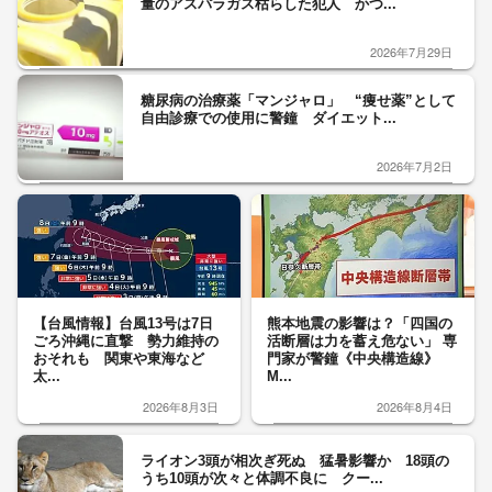
量のアスパラガス枯らした犯人 かつ...
2026年7月29日
糖尿病の治療薬「マンジャロ」 “痩せ薬”として
自由診療での使用に警鐘 ダイエット...
2026年7月2日
【台風情報】台風13号は7日
熊本地震の影響は？「四国の
ごろ沖縄に直撃 勢力維持の
活断層は力を蓄え危ない」 専
おそれも 関東や東海など
門家が警鐘《中央構造線》
太...
M...
2026年8月3日
2026年8月4日
ライオン3頭が相次ぎ死ぬ 猛暑影響か 18頭の
うち10頭が次々と体調不良に クー...