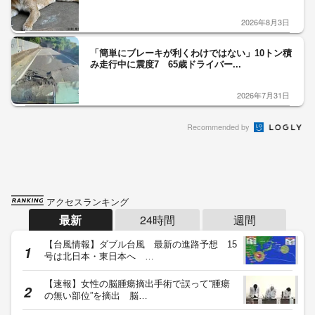
2026年8月3日
「簡単にブレーキが利くわけではない」10トン積
み走行中に震度7 65歳ドライバー...
2026年7月31日
Recommended by
アクセスランキング
最新
24時間
週間
【台風情報】ダブル台風 最新の進路予想 15
号は北日本・東日本へ …
【速報】女性の脳腫瘍摘出手術で誤って“腫瘍
の無い部位”を摘出 脳…