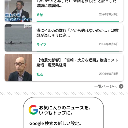
｢強い圧力と感じた｣ “金銭を渡した”と証言した
県議に県議団…
2026年8月6日
政治
港にイルカの群れ「だから釣れないのか…」10数
頭が楽しそうに泳…
2026年8月6日
ライフ
【地震の影響】「宮崎・大分を迂回」物流コスト
急増 鹿児島経済…
2026年8月5日
社会
一覧ページへ