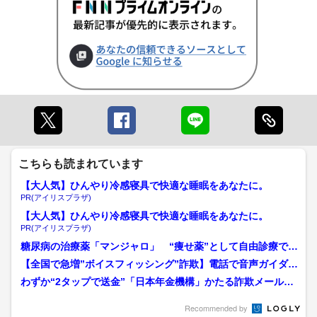
こちらも読まれています
【大人気】ひんやり冷感寝具で快適な睡眠をあなたに。
PR(アイリスプラザ)
【大人気】ひんやり冷感寝具で快適な睡眠をあなたに。
PR(アイリスプラザ)
糖尿病の治療薬「マンジャロ」 “痩せ薬”として自由診療での
使用に警鐘 ダイエット...
【全国で急増”ボイスフィッシング”詐欺】電話で音声ガイダン
ス→電話でオペレーター...
わずか“2タップで送金”「日本年金機構」かたる詐欺メール急
増 不安あおりPayP...
Recommended by