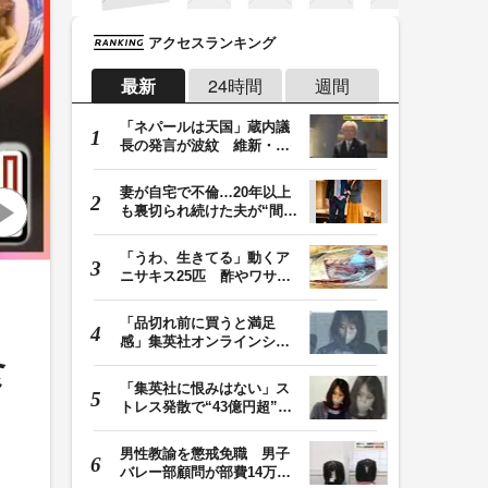
アクセスランキング
最新
24時間
週間
「ネパールは天国」蔵内議
長の発言が波紋 維新・吉
村代表「福岡県議…
妻が自宅で不倫…20年以上
も裏切られ続けた夫が“間
男”に請求した慰…
「うわ、生きてる」動くア
ニサキス25匹 酢やワサビ
では死滅せず…「…
「品切れ前に買うと満足
感」集英社オンラインショ
食
ップで“43億円分”…
「集英社に恨みはない」ス
トレス発散で“43億円超”の
ジャンプグッズ…
男性教諭を懲戒免職 男子
バレー部顧問が部費14万円