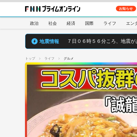
お知らせ
政治
社会
経済
国際
ライフ
エン
地震情報
７日０６時５６分ころ、地震が
トップ
ライフ
グルメ