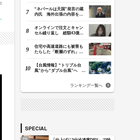
余を私的流用…旅…
0
“ネパールは天国”発言の蔵
内氏 海外出張の内容を説
明「心の豊かさ…
オンラインで注文とキャン
セル繰り返し 総額43億円
か「品切れ前に購…
住宅や高速道路にも被害も
たらした「断層のずれ」
地表に現れた日奈…
、
【台風情報】“トリプル台
風”から“ダブル台風”へ 13
号、15号とも…
ランキング一覧へ
SPECIAL
PR
「仕上げに3分冷凍庫DRY」で味