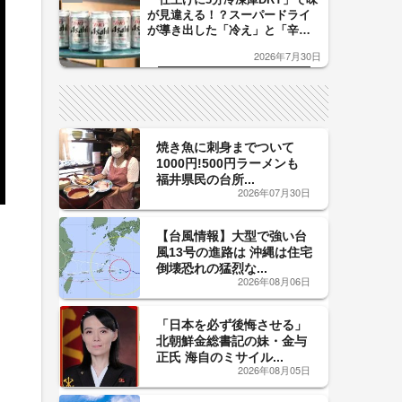
が見違える！？スーパードライ
が導き出した「冷え」と「辛
口」のおいしい関係 青く変化
2026年7月30日
した「辛口カーブ」が飲み頃の
サイン！
焼き魚に刺身までついて
1000円!500円ラーメンも
福井県民の台所...
2026年07月30日
【台風情報】大型で強い台
風13号の進路は 沖縄は住宅
倒壊恐れの猛烈な...
2026年08月06日
「日本を必ず後悔させる」
北朝鮮金総書記の妹・金与
正氏 海自のミサイル...
2026年08月05日