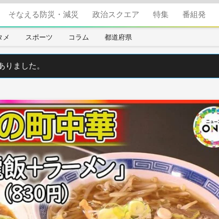
そなえる防災・減災
政治スクエア
特集
番組発
タメ
スポーツ
コラム
都道府県
ありました。