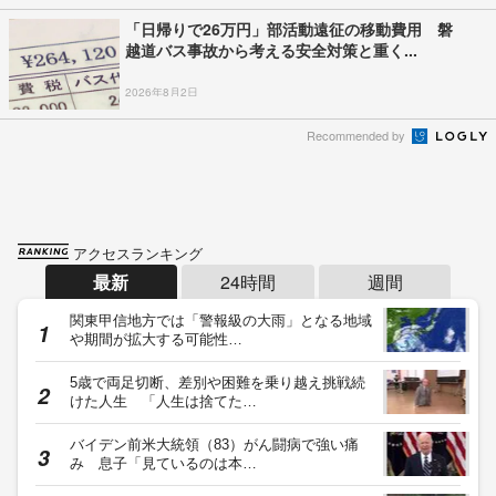
「日帰りで26万円」部活動遠征の移動費用 磐
越道バス事故から考える安全対策と重く...
2026年8月2日
Recommended by
アクセスランキング
最新
24時間
週間
関東甲信地方では「警報級の大雨」となる地域
や期間が拡大する可能性…
5歳で両足切断、差別や困難を乗り越え挑戦続
けた人生 「人生は捨てた…
バイデン前米大統領（83）がん闘病で強い痛
み 息子「見ているのは本…