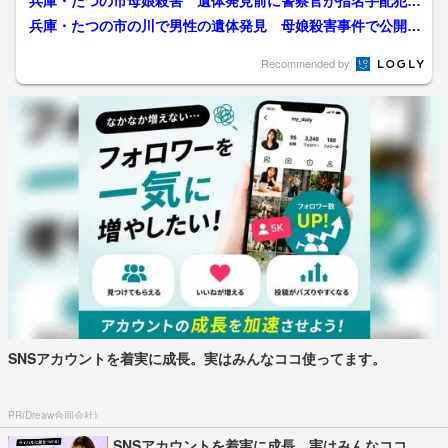
兵庫・たつの市母娘殺害 遺体発見前に警察官が指名手配犯と
接触 「人を殺した」と話...
兵庫・たつの市の川で男性の遺体発見 母娘殺害事件で公開手
配の男と“似た服装” 死...
Recommended by
SNSアカウントを着実に成長。実はみんなココ使ってます。
PR(Dreaw合同会社)
SNSアカウントを着実に成長。実はみんなココ