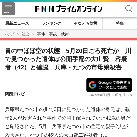
検索
最新ニュース
ランキング
そなえる防災
特集
トップ
社会
事件・事故・裁判
胃の中ほぼ空の状態 5月20日ごろ死亡か 川
で見つかった遺体は公開手配の大山賢二容疑
者（42）と確認 兵庫・たつの市母娘殺害
関西テレビ
2026年6月4日 木曜 午後1:20
兵庫県たつの市の川で3日に見つかった遺体の身元は、親
子2人が殺害された事件で公開手配されていた42歳の男だ
と確認された。5月、兵庫県たつの市の住宅で親子2人が
殺害され、かつての隣人の大山賢二容疑者（…