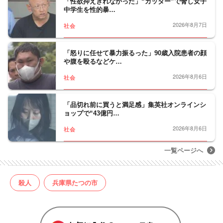
「性欲抑えきれなかった」“カッター”で脅し女子
中学生を性的暴…
2026年8月7日
社会
「怒りに任せて暴力振るった」90歳入院患者の顔
や腹を殴るなどケ…
2026年8月6日
社会
「品切れ前に買うと満足感」集英社オンラインシ
ョップで“43億円…
2026年8月6日
社会
一覧ページへ
殺人
兵庫県たつの市