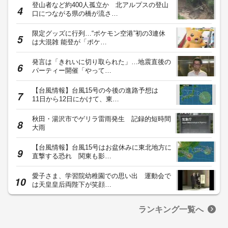
登山者など約400人孤立か 北アルプスの登山
口につながる県の橋が流さ…
限定グッズに行列…“ポケモン空港”初の3連休
は大混雑 能登が「ポケ…
発言は「きれいに切り取られた」…地震直後の
パーティー開催「やって…
【台風情報】台風15号の今後の進路予想は
11日から12日にかけて、東…
秋田・湯沢市でゲリラ雷雨発生 記録的短時間
大雨
【台風情報】台風15号はお盆休みに東北地方に
直撃する恐れ 関東も影…
愛子さま、学習院幼稚園での思い出 運動会で
は天皇皇后両陛下が笑顔…
ランキング一覧へ