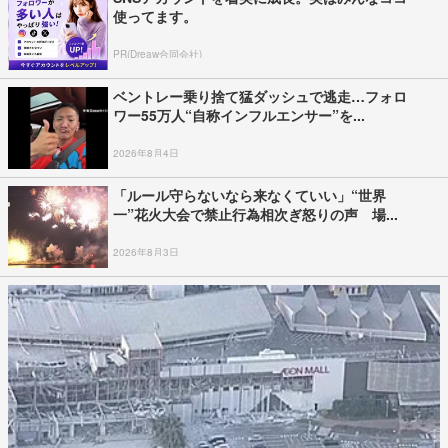
使ってます。
PR(Dreaw合同会社)
ベントレー乗り捨て猛ダッシュで逃走…フォロ
ワー55万人“自称インフルエンサー”を...
2026年8月4日
「ルール守らないなら来なくていい」“世界
一”花火大会で禁止行為相次ぎ怒りの声 場...
2026年8月3日