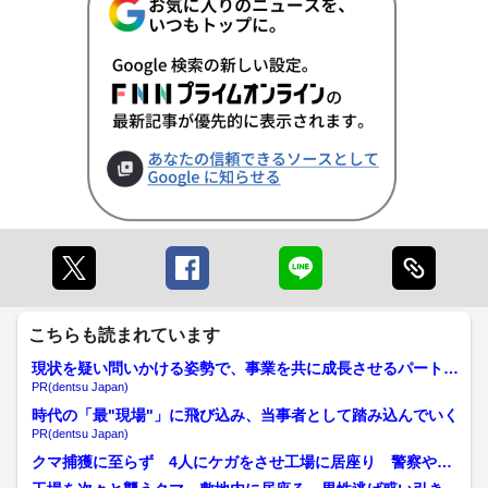
こちらも読まれています
現状を疑い問いかける姿勢で、事業を共に成長させるパートナ
ーへ
PR(dentsu Japan)
時代の「最"現場"」に飛び込み、当事者として踏み込んでいく
PR(dentsu Japan)
クマ捕獲に至らず 4人にケガをさせ工場に居座り 警察や猟
友会など24時間体制で警...