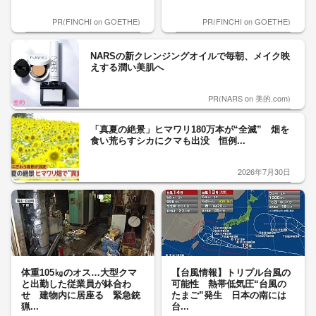
PR(FINCHI on GOETHE)
PR(FINCHI on GOETHE)
NARSの新クレンジングオイルで毎朝、メイク映
えする潤い美肌へ
PR(NARS on 美的.com)
「真夏の絶景」ヒマワリ180万本が“全滅” 畑を
食い荒らすシカにクマも出没 恒例...
2026年7月30日
体重105㎏のオス…大型クマ
【台風情報】トリプル台風の
と出勤した従業員が鉢合わ
可能性 熱帯低気圧“台風の
せ 建物内に居座る 緊急銃
たまご”発生 日本の南には
猟...
台...