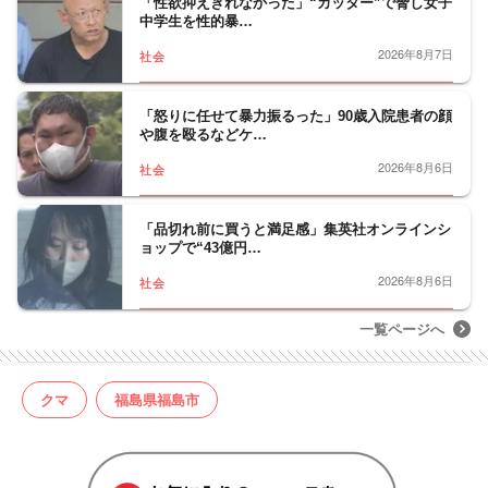
「性欲抑えきれなかった」“カッター”で脅し女子
中学生を性的暴…
2026年8月7日
社会
「怒りに任せて暴力振るった」90歳入院患者の顔
や腹を殴るなどケ…
2026年8月6日
社会
「品切れ前に買うと満足感」集英社オンラインシ
ョップで“43億円…
2026年8月6日
社会
一覧ページへ
クマ
福島県福島市