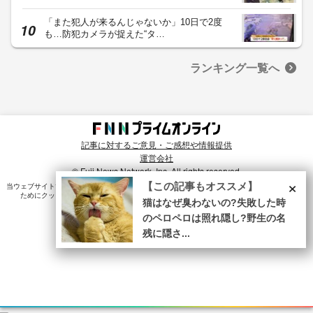
「また犯人が来るんじゃないか」10日で2度
も…防犯カメラが捉えた“タ…
ランキング一覧へ
記事に対するご意見・ご感想や情報提供
運営会社
© Fuji News Network, Inc. All rights reserved.
×
【この記事もオススメ】
当ウェブサイトでは、ユーザのニーズ・興味・関⼼に合致したコンテンツや広告配信を提供する
ためにクッキーを使⽤しています。詳細は、
プライバシーポリシー
をご確認ください。
猫はなぜ臭わないの?失敗した時
のペロペロは照れ隠し?野生の名
残に隠さ...