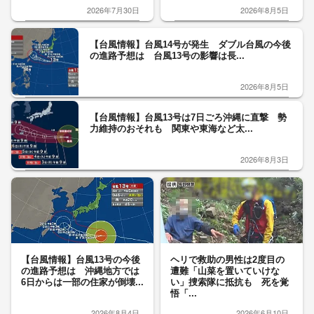
2026年7月30日
2026年8月5日
【台風情報】台風14号が発生 ダブル台風の今後
の進路予想は 台風13号の影響は長...
2026年8月5日
【台風情報】台風13号は7日ごろ沖縄に直撃 勢
力維持のおそれも 関東や東海など太...
2026年8月3日
【台風情報】台風13号の今後
ヘリで救助の男性は2度目の
の進路予想は 沖縄地方では
遭難「山菜を置いていけな
6日からは一部の住家が倒壊...
い」捜索隊に抵抗も 死を覚
悟「...
2026年8月4日
2026年6月10日