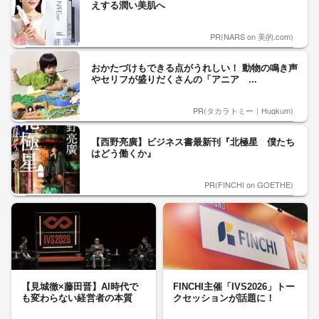
えする潤い美肌へ
PR(NARS on 美的.com)
おかたづけもできる点がうれしい！ 動物の鳴き声
やセリフが盛りだくさんの「アニア ...
PR(タカラトミー｜Hugkum)
【西野亮廣】ビジネス書最新刊『北極星 僕たち
はどう働くか』
PR(FINCHI on GOETHE)
【見城徹×藤田晋】AI時代で
FINCHI主催「IVS2026」トー
も変わらない経営者の本質
クセッションが話題に！