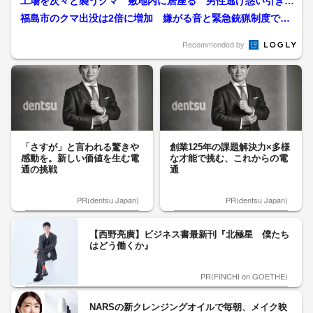
工場を次々と襲うクマ 敷地内に居座る 男性逃げ惑い引き倒
される 専門家「人との接...
福島市のクマ出没は2倍に増加 嫌がる音と緊急銃猟制度で住
民の安全を守る【福島発】
Recommended by
「さすが」と言われる驚きや
創業125年の課題解決力×多様
感動を。新しい価値を生む電
な才能で挑む、これからの電
通の挑戦
通
PR(dentsu Japan)
PR(dentsu Japan)
【西野亮廣】ビジネス書最新刊『北極星 僕たち
はどう働くか』
PR(FINCHI on GOETHE)
NARSの新クレンジングオイルで毎朝、メイク映