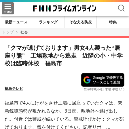
検索
最新ニュース
ランキング
そなえる防災
特集
トップ
社会
「クマが逃げております」男女4人襲った“居
座り熊” 工場敷地から逃走 近隣の小・中学
校は臨時休校 福島市
福島テレビ
2026年6月4日 木曜 午後1:10
福島市で4人にけがをさせ工場に居座っていたクマは、緊
急銃猟態勢が敷かれるなか、3日夜、敷地外へ逃げ出し
た。付近では警戒が続いている。警戒呼びかけ：クマが逃
げております、気を付けてください。記者リポー…