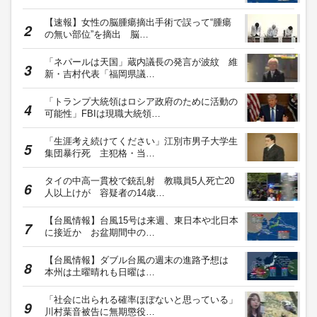
【速報】女性の脳腫瘍摘出手術で誤って“腫瘍
の無い部位”を摘出 脳…
「ネパールは天国」蔵内議長の発言が波紋 維
新・吉村代表「福岡県議…
「トランプ大統領はロシア政府のために活動の
可能性」FBIは現職大統領…
「生涯考え続けてください」江別市男子大学生
集団暴行死 主犯格・当…
タイの中高一貫校で銃乱射 教職員5人死亡20
人以上けが 容疑者の14歳…
【台風情報】台風15号は来週、東日本や北日本
に接近か お盆期間中の…
【台風情報】ダブル台風の週末の進路予想は
本州は土曜晴れも日曜は…
「社会に出られる確率ほぼないと思っている」
川村葉音被告に無期懲役…