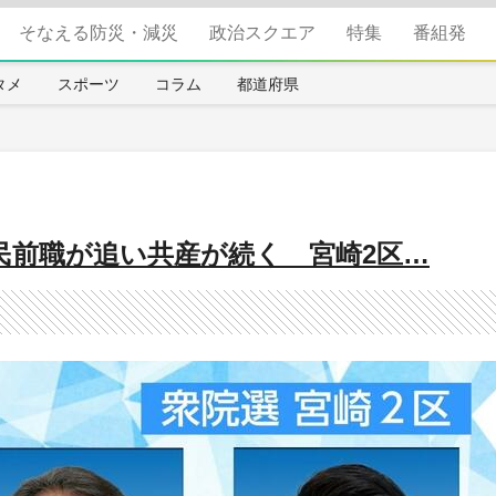
そなえる防災・減災
政治スクエア
特集
番組発
タメ
スポーツ
コラム
都道府県
民前職が追い共産が続く 宮崎2区…