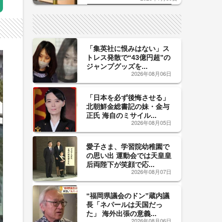
した「辛口カーブ」が飲み頃の
サイン！
「集英社に恨みはない」ス
トレス発散で“43億円超”の
ジャンプグッズを...
2026年08月06日
「日本を必ず後悔させる」
北朝鮮金総書記の妹・金与
正氏 海自のミサイル...
2026年08月05日
愛子さま、学習院幼稚園で
の思い出 運動会では天皇皇
后両陛下が笑顔で応...
2026年08月07日
“福岡県議会のドン”蔵内議
長「ネパールは天国だっ
た」 海外出張の意義...
2026年08月06日