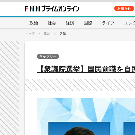
お知らせ
政治
社会
経済
国際
ライフ
エン
トップ
政治
選挙
ギャラリー
【衆議院選挙】国民前職を自