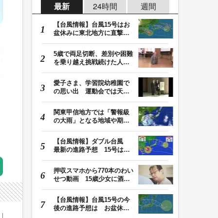
最新
24時間
週間
【台風情報】台風15号はお
盆休みに東北地方に直撃す
る恐れ 関東も影…
5歳で両足切断、差別や困難
を乗り越え挑戦続けた人
生 「人生は捨てた…
愛子さま、学習院幼稚園で
の思い出 運動会では天皇
皇后両陛下が笑顔…
関東甲信地方では「警報級
の大雨」となる地域や期間
が拡大する可能性…
【台風情報】ダブル台風
最新の進路予想 15号は北
日本・東日本へ …
押収スマホから770本のわい
せつ動画 15歳少女に酒と
薬飲ませ性的暴行…
【台風情報】台風15号の今
後の進路予想は お盆休み
に東北地方に直撃…