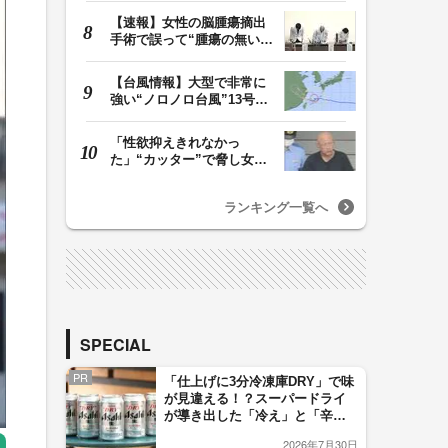
【速報】女性の脳腫瘍摘出
手術で誤って“腫瘍の無い部
位”を摘出 脳…
【台風情報】大型で非常に
強い“ノロノロ台風”13号の
進路は？ 沖縄…
「性欲抑えきれなかっ
た」“カッター”で脅し女子
中学生を性的暴行か…
ランキング一覧へ
SPECIAL
PR
「仕上げに3分冷凍庫DRY」で味
が見違える！？スーパードライ
が導き出した「冷え」と「辛
口」のおいしい関係 青く変化
2026年7月30日