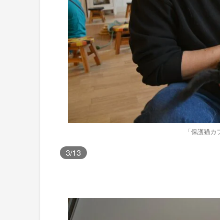
「保護猫カ
3
/13