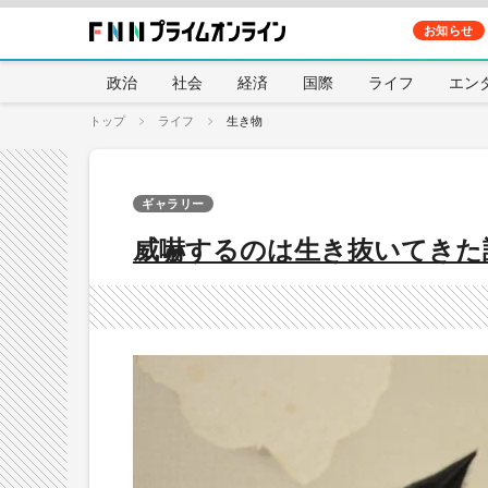
お知らせ
政治
社会
経済
国際
ライフ
エン
トップ
ライフ
生き物
ギャラリー
威嚇するのは生き抜いてきた