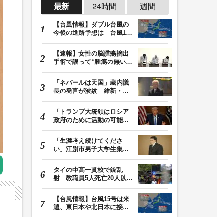
最新
24時間
週間
【台風情報】ダブル台風の
今後の進路予想は 台風13
号は9日（日）午後…
【速報】女性の脳腫瘍摘出
手術で誤って“腫瘍の無い部
位”を摘出 脳…
「ネパールは天国」蔵内議
長の発言が波紋 維新・吉
村代表「福岡県議…
「トランプ大統領はロシア
政府のために活動の可能
性」FBIは現職大統領…
「生涯考え続けてくださ
い」江別市男子大学生集団
暴行死 主犯格・当…
タイの中高一貫校で銃乱
射 教職員5人死亡20人以上
けが 容疑者の14歳…
【台風情報】台風15号は来
週、東日本や北日本に接近
か お盆期間中の…