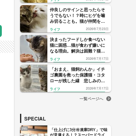
仲良しのサインと思ったらそ
うでもない！？時にヒゲを噛
み切ることも。猫が仲間を毛
づくろいする複雑な心理
2026年7月23日
ライフ
決まったフードしか食べない
猫に困惑…猫が食わず嫌いに
なる理由。解決は困難？猫に
も“食育”が大切だった！
2026年7月17日
ライフ
「おまえ、猫飼わんか」イチ
ゴ農園を救った保護猫・コタ
ローが残した縁 悲しみの先
ではじまったムギくんとコナ
2026年7月17日
ライフ
ツちゃんの物語
一覧ページへ
SPECIAL
PR
「仕上げに3分冷凍庫DRY」で味
が見違える！？スーパードライ