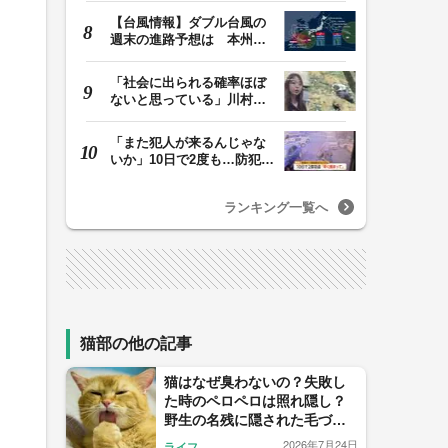
【台風情報】ダブル台風の
週末の進路予想は 本州は
土曜晴れも日曜は…
「社会に出られる確率ほぼ
ないと思っている」川村葉
音被告に無期懲役…
「また犯人が来るんじゃな
いか」10日で2度も…防犯カ
メラが捉えた“タ…
ランキング一覧へ
猫部の他の記事
猫はなぜ臭わないの？失敗し
た時のペロペロは照れ隠し？
野生の名残に隠された毛づく
ろいの理由を解説
2026年7月24日
ライフ