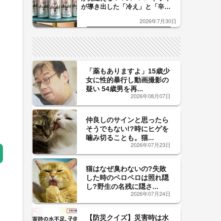
が導き出した「冷え」と「辛
口」のおいしい関係 青く変化
2026年7月30日
した「辛口カーブ」が飲み頃の
サイン！
「薬もありますよ」15歳少
女に性的暴行し動画撮影の
疑い 54歳男を再...
2026年08月07日
仲良しのサインと思ったら
そうでもない!?時にヒゲを
噛み切ることも。猫...
2026年07月23日
猫はなぜ臭わないの?失敗
した時のペロペロは照れ隠
し?野生の名残に隠さ...
2026年07月24日
【防災クイズ】災害時は水