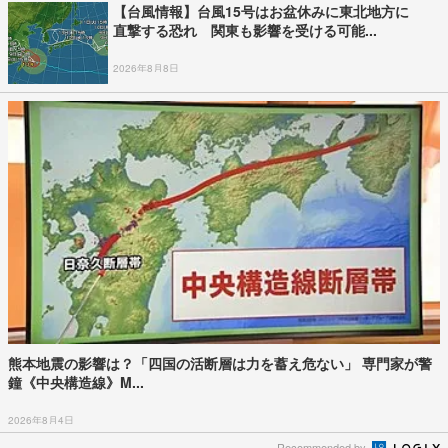
【台風情報】台風15号はお盆休みに東北地方に
直撃する恐れ 関東も影響を受ける可能...
2026年8月8日
熊本地震の影響は？「四国の活断層は力を蓄え危ない」 専門家が警
鐘《中央構造線》M...
2026年8月4日
Recommended by