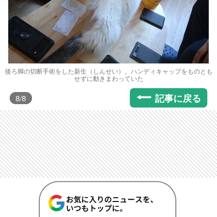
後ろ脚の切断手術をした新生（しんせい）。ハンディキャップをものとも
せずに動きまわっていた
記事に戻る
8
/8