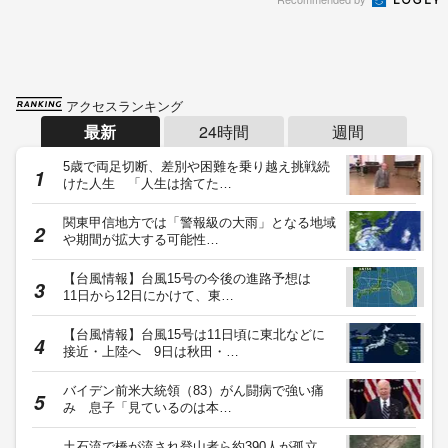
アクセスランキング
最新
24時間
週間
5歳で両足切断、差別や困難を乗り越え挑戦続
けた人生 「人生は捨てた…
関東甲信地方では「警報級の大雨」となる地域
や期間が拡大する可能性…
【台風情報】台風15号の今後の進路予想は
11日から12日にかけて、東…
【台風情報】台風15号は11日頃に東北などに
接近・上陸へ 9日は秋田・…
バイデン前米大統領（83）がん闘病で強い痛
み 息子「見ているのは本…
土石流で橋が流され登山者ら約390人が孤立