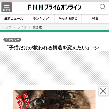
検索
最新ニュース
ランキング
そなえる防災
特集
トップ
ライフ
生き物
ギャラリー
「子猫だけが救われる構造を変えたい」“シャ
ーシャー猫”を集めた譲渡会を開く理由を主催
の「ねこかつ」に聞いた