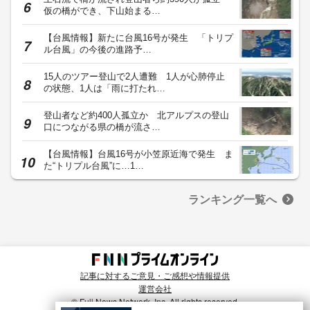
仮の橋ができ、下山始まる…
【台風情報】新たに台風16号が発生 「トリプ
ル台風」の今後の進路予…
15人のツアー登山で2人遭難 1人が心肺停止
の状態、1人は「雨に打たれ…
登山者など約400人孤立か 北アルプスの登山
口につながる県の橋が流さ…
【台風情報】台風16号が小笠原近海で発生 ま
た“トリプル台風”に…1…
ランキング一覧へ
記事に対するご意見・ご感想や情報提供
運営会社
© Fuji News Network, Inc. All rights reserved.