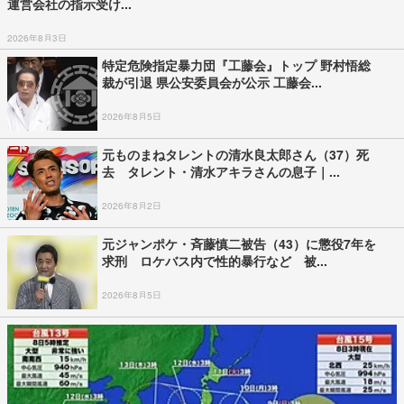
運営会社の指示受け...
2026年8月3日
特定危険指定暴力団『工藤会』トップ 野村悟総
裁が引退 県公安委員会が公示 工藤会...
2026年8月5日
元ものまねタレントの清水良太郎さん（37）死
去 タレント・清水アキラさんの息子｜...
2026年8月2日
元ジャンポケ・斉藤慎二被告（43）に懲役7年を
求刑 ロケバス内で性的暴行など 被...
2026年8月5日