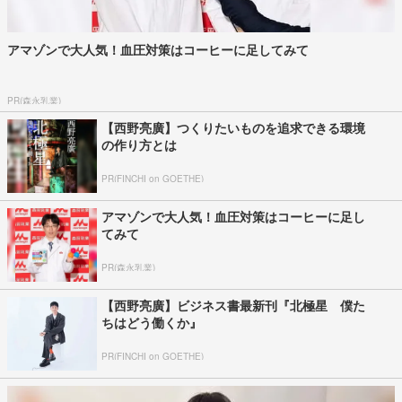
アマゾンで大人気！血圧対策はコーヒーに足してみて
PR(森永乳業)
【西野亮廣】つくりたいものを追求できる環境
の作り方とは
PR(FINCHI on GOETHE)
アマゾンで大人気！血圧対策はコーヒーに足し
てみて
PR(森永乳業)
【西野亮廣】ビジネス書最新刊『北極星 僕た
ちはどう働くか』
PR(FINCHI on GOETHE)