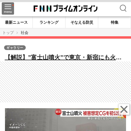
検索
最新ニュース
ランキング
そなえる防災
特集
トップ
社会
ギャラリー
【解説】”富士山噴火”で東京・新宿にも火山
灰5㎝ 首都圏でも交通障害や停電の恐れ…生
活インフラへの影響も CG映像を分析