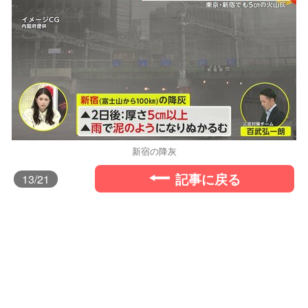
新宿の降灰
記事に戻る
13
/21