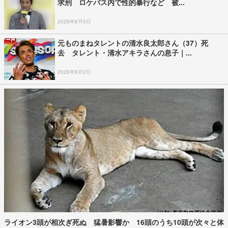
求刑 ロケバス内で性的暴行など 被...
2026年8月5日
元ものまねタレントの清水良太郎さん（37）死
去 タレント・清水アキラさんの息子｜...
2026年8月2日
ライオン3頭が相次ぎ死ぬ 猛暑影響か 16頭のうち10頭が次々と体