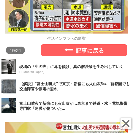
生活インフラへの影響
記事に戻る
19
/21
現場の「生の声」に耳を傾け、真の解決策を生み出していく
PR(dentsu Japan)
【解説】”富士山噴火”で東京・新宿にも火山灰5㎝ 首都圏でも
交通障害や停電の恐れ...
富士山噴火で新宿にも火山灰が…東京まで鉄道・水・電気影響
専門家「角膜が傷ついた...