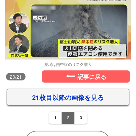
夏場は熱中症のリスク増大
記事に戻る
20
/21
21枚目以降の画像を見る
1
2
3