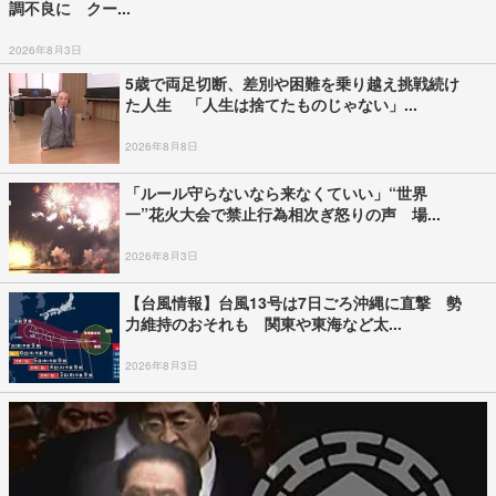
調不良に クー...
2026年8月3日
5歳で両足切断、差別や困難を乗り越え挑戦続け
た人生 「人生は捨てたものじゃない」...
2026年8月8日
「ルール守らないなら来なくていい」“世界
一”花火大会で禁止行為相次ぎ怒りの声 場...
2026年8月3日
【台風情報】台風13号は7日ごろ沖縄に直撃 勢
力維持のおそれも 関東や東海など太...
2026年8月3日