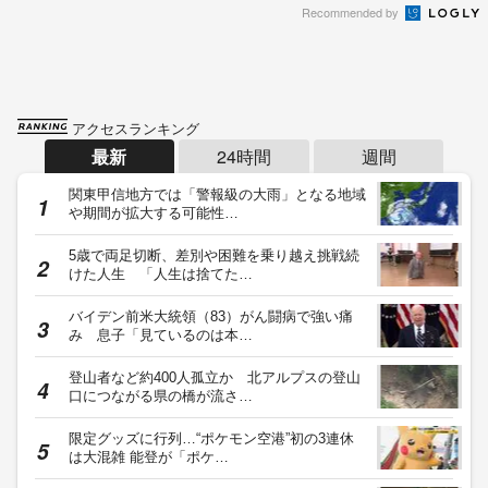
Recommended by
アクセスランキング
最新
24時間
週間
関東甲信地方では「警報級の大雨」となる地域
や期間が拡大する可能性…
5歳で両足切断、差別や困難を乗り越え挑戦続
けた人生 「人生は捨てた…
バイデン前米大統領（83）がん闘病で強い痛
み 息子「見ているのは本…
登山者など約400人孤立か 北アルプスの登山
口につながる県の橋が流さ…
限定グッズに行列…“ポケモン空港”初の3連休
は大混雑 能登が「ポケ…