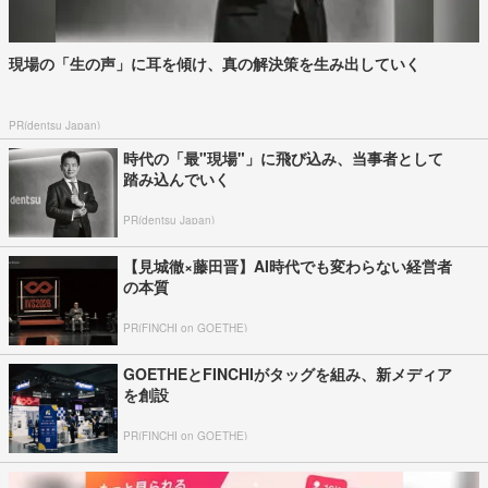
現場の「生の声」に耳を傾け、真の解決策を生み出していく
PR(dentsu Japan)
時代の「最"現場"」に飛び込み、当事者として
踏み込んでいく
PR(dentsu Japan)
【見城徹×藤田晋】AI時代でも変わらない経営者
の本質
PR(FINCHI on GOETHE)
GOETHEとFINCHIがタッグを組み、新メディア
を創設
PR(FINCHI on GOETHE)