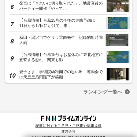
発言は「きれいに切り取られた」…地震直後の
パーティー開催「やって…
【台風情報】台風15号の今後の進路予想は
11日から12日にかけて、東…
秋田・湯沢市でゲリラ雷雨発生 記録的短時間
大雨
【台風情報】台風15号はお盆休みに東北地方に
直撃する恐れ 関東も影…
愛子さま、学習院幼稚園での思い出 運動会で
は天皇皇后両陛下が笑顔…
ランキング一覧へ
記事に対するご意見・ご感想や情報提供
運営会社
© Fuji News Network, Inc. All rights reserved.