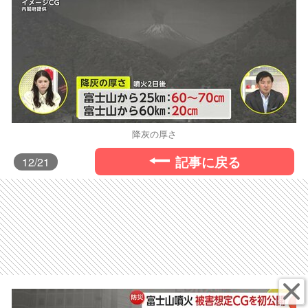
降灰の厚さ
記事に戻る
12
/21