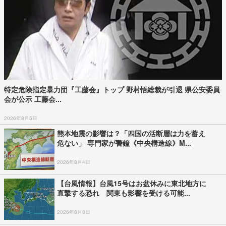
特定危険指定暴力団『工藤会』トップ 野村悟総裁が引退 県公安委員
会が公示 工藤会...
2026年8月5日
熊本地震の影響は？「四国の活断層は力を蓄え
危ない」 専門家が警鐘《中央構造線》M...
2026年8月4日
【台風情報】台風15号はお盆休みに東北地方に
直撃する恐れ 関東も影響を受ける可能...
2026年8月8日