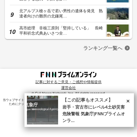
北アルプス槍ヶ岳で若い男性の遺体を発見 熟
達者向けの難所の北鎌尾…
高市総理 非核三原則「堅持している」 長崎
平和祈念式典あいさつ全…
ランキング一覧へ
記事に対するご意見・ご感想や情報提供
運営会社
© Fuji News Network, Inc. All rights reserved.
×
【この記事もオススメ】
当ウェブサイトでは、ユーザのニーズ・興味・関⼼に合致したコンテンツや広告配信を提供する
ためにクッキーを使⽤しています。詳細は、
プライバシーポリシー
をご確認ください。
岩手・宮古市にレベル4土砂災害
危険警報 気象庁|FNNプライムオ
ンラ...