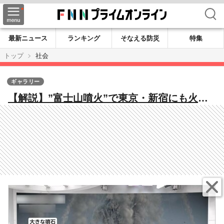
検索
最新ニュース
ランキング
そなえる防災
特集
トップ
社会
ギャラリー
【解説】”富士山噴火”で東京・新宿にも火山
灰5㎝ 首都圏でも交通障害や停電の恐れ…生
活インフラへの影響も CG映像を分析