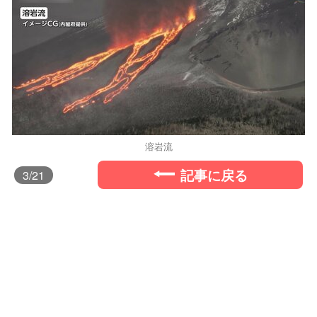
溶岩流
記事に戻る
3
/21