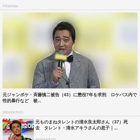
PR(arrows)
元ジャンポケ・斉藤慎二被告（43）に懲役7年を求刑 ロケバス内で
性的暴行など 被...
2026年8月5日
元ものまねタレントの清水良太郎さん（37）死
去 タレント・清水アキラさんの息子｜...
2026年8月2日