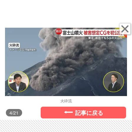
火砕流
記事に戻る
4
/21