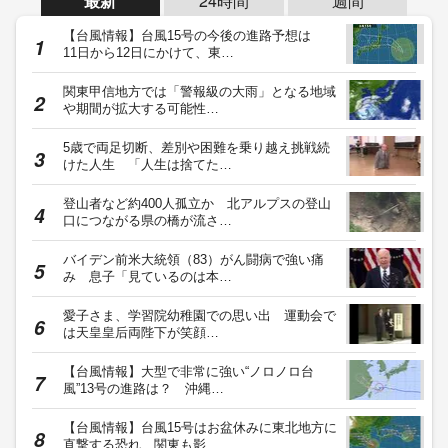
最新
24時間
週間
【台風情報】台風15号の今後の進路予想は
11日から12日にかけて、東…
関東甲信地方では「警報級の大雨」となる地域
や期間が拡大する可能性…
5歳で両足切断、差別や困難を乗り越え挑戦続
けた人生 「人生は捨てた…
登山者など約400人孤立か 北アルプスの登山
口につながる県の橋が流さ…
バイデン前米大統領（83）がん闘病で強い痛
み 息子「見ているのは本…
愛子さま、学習院幼稚園での思い出 運動会で
は天皇皇后両陛下が笑顔…
【台風情報】大型で非常に強い“ノロノロ台
風”13号の進路は？ 沖縄…
【台風情報】台風15号はお盆休みに東北地方に
直撃する恐れ 関東も影…