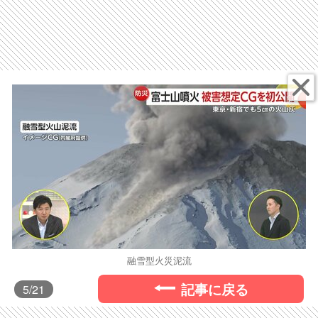
融雪型火災泥流
記事に戻る
5
/21