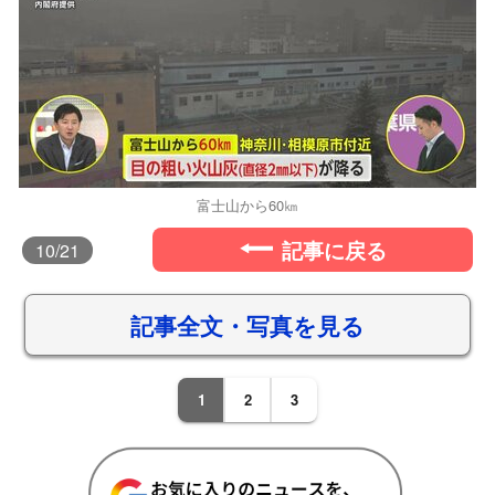
富士山から60㎞
記事に戻る
10
/21
記事全文・写真を見る
1
2
3