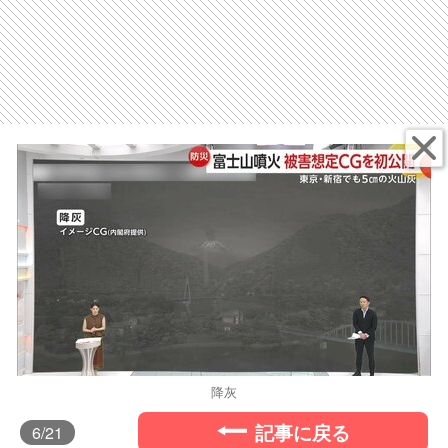
降灰
記事に戻る
6
/21