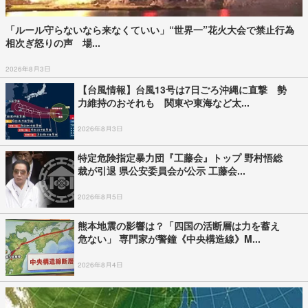
「ルール守らないなら来なくていい」“世界一”花火大会で禁止行為
相次ぎ怒りの声 場...
2026年8月3日
【台風情報】台風13号は7日ごろ沖縄に直撃 勢
力維持のおそれも 関東や東海など太...
2026年8月3日
特定危険指定暴力団『工藤会』トップ 野村悟総
裁が引退 県公安委員会が公示 工藤会...
2026年8月5日
熊本地震の影響は？「四国の活断層は力を蓄え
危ない」 専門家が警鐘《中央構造線》M...
2026年8月4日