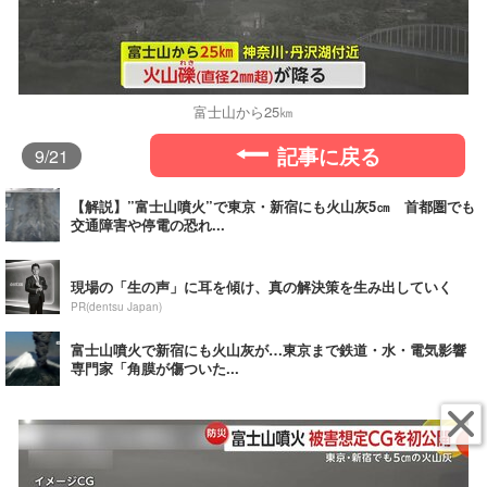
富士山から25㎞
記事に戻る
9
/21
【解説】”富士山噴火”で東京・新宿にも火山灰5㎝ 首都圏でも
交通障害や停電の恐れ...
現場の「生の声」に耳を傾け、真の解決策を生み出していく
PR(dentsu Japan)
富士山噴火で新宿にも火山灰が…東京まで鉄道・水・電気影響
専門家「角膜が傷ついた...