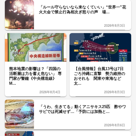
「ルール守らないなら来なくていい」“世界一”花
火大会で禁止行為相次ぎ怒りの声 場...
2026年8月3日
熊本地震の影響は？「四国の
【台風情報】台風13号は7日
活断層は力を蓄え危ない」 専
ごろ沖縄に直撃 勢力維持の
門家が警鐘《中央構造線》
おそれも 関東や東海など
M...
太...
2026年8月4日
2026年8月3日
「うわ、生きてる」動くアニサキス25匹 酢やワ
サビでは死滅せず…「予防には加熱と...
2026年8月6日