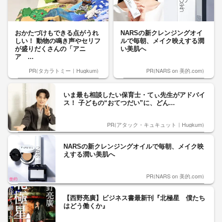
おかたづけもできる点がうれ
NARSの新クレンジングオイ
しい！ 動物の鳴き声やセリフ
ルで毎朝、メイク映えする潤
が盛りだくさんの「アニ
い美肌へ
ア ...
PR(タカラトミー｜Hugkum)
PR(NARS on 美的.com)
いま最も相談したい保育士・てぃ先生がアドバイ
ス！ 子どもの“おてつだい”に、どん...
PR(アタック・キュキュット｜Hugkum)
NARSの新クレンジングオイルで毎朝、メイク映
えする潤い美肌へ
PR(NARS on 美的.com)
【西野亮廣】ビジネス書最新刊『北極星 僕たち
はどう働くか』