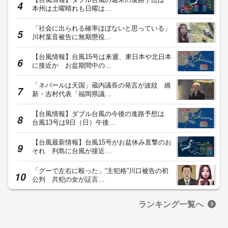
本州は土曜晴れも日曜は…
「社会に出られる確率ほぼないと思っている」
川村葉音被告に無期懲役…
【台風情報】台風15号は来週、東日本や北日本
に接近か お盆期間中の…
「ネパールは天国」蔵内議長の発言が波紋 維
新・吉村代表「福岡県議…
【台風情報】ダブル台風の今後の進路予想は
台風13号は9日（日）午後…
【台風最新情報】台風15号がお盆休み直撃のお
それ 列島に台風が接近…
「グーで左右に殴った」“主犯格”川口被告の初
公判 共犯の女が証言…
ランキング一覧へ