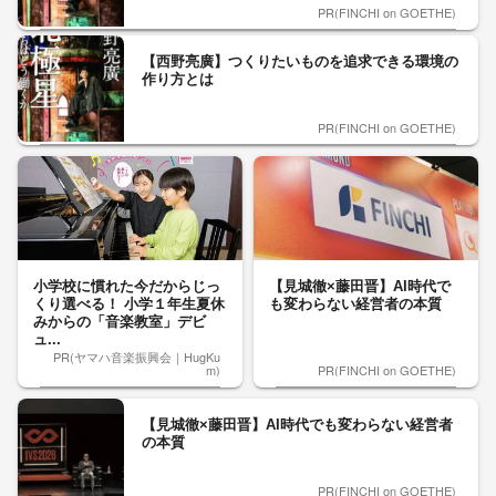
PR(FINCHI on GOETHE)
【西野亮廣】つくりたいものを追求できる環境の
作り方とは
PR(FINCHI on GOETHE)
小学校に慣れた今だからじっ
【見城徹×藤田晋】AI時代で
くり選べる！ 小学１年生夏休
も変わらない経営者の本質
みからの「音楽教室」デビ
ュ...
PR(ヤマハ音楽振興会｜HugKu
m)
PR(FINCHI on GOETHE)
【見城徹×藤田晋】AI時代でも変わらない経営者
の本質
PR(FINCHI on GOETHE)