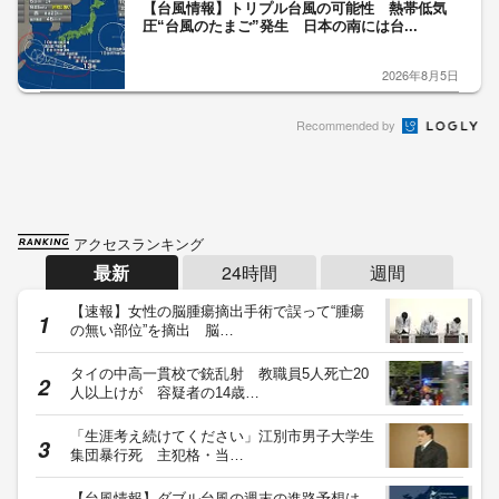
【台風情報】トリプル台風の可能性 熱帯低気
圧“台風のたまご”発生 日本の南には台...
2026年8月5日
Recommended by
アクセスランキング
最新
24時間
週間
【速報】女性の脳腫瘍摘出手術で誤って“腫瘍
の無い部位”を摘出 脳…
タイの中高一貫校で銃乱射 教職員5人死亡20
人以上けが 容疑者の14歳…
「生涯考え続けてください」江別市男子大学生
集団暴行死 主犯格・当…
【台風情報】ダブル台風の週末の進路予想は