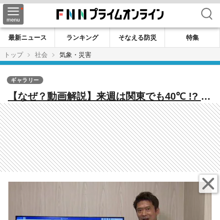
検索
最新ニュース
ランキング
そなえる防災
特集
トップ
社会
気象・災害
ギャラリー
【なぜ？動画解説】来週は関東でも40℃ !? 全
国で続く”逃げ場のない猛暑”の原因は…