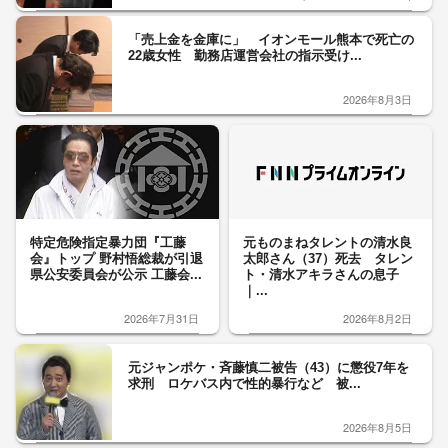
「売上金を金庫に」 イオンモール熊本で死亡の
22歳女性 勤務店運営会社の指示受け...
2026年8月3日
特定危険指定暴力団『工藤
元ものまねタレントの清水良
会』トップ 野村悟総裁が引退
太郎さん（37）死去 タレン
県公安委員会が公示 工藤会...
ト・清水アキラさんの息子
｜...
2026年7月31日
2026年8月2日
元ジャンポケ・斉藤慎二被告（43）に懲役7年を
求刑 ロケバス内で性的暴行など 被...
2026年8月5日