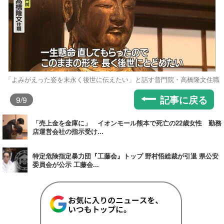
「よみがえった姿を末永く後世に伝えたい」と話す普門院・高橋隆文住職
記事に戻る
9
/9
「売上金を金庫に」 イオンモール熊本で死亡の22歳女性 勤務
店運営会社の指示受け...
特定危険指定暴力団『工藤会』トップ 野村悟総裁が引退 県公安
委員会が公示 工藤会...