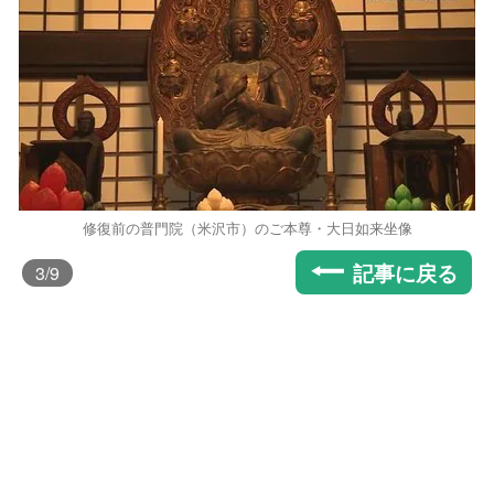
修復前の普門院（米沢市）のご本尊・大日如来坐像
記事に戻る
3
/9