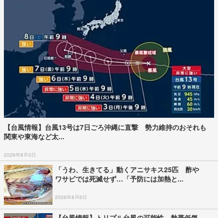
【台風情報】台風13号は7日ごろ沖縄に直撃 勢力維持のおそれも
関東や東海など太...
2026年8月3日
「うわ、生きてる」動くアニサキス25匹 酢や
ワサビでは死滅せず…「予防には加熱と...
2026年8月6日
【台風情報】トリプル台風の可能性 熱帯低気