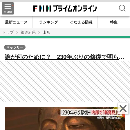
検索
最新ニュース
ランキング
そなえる防災
特集
トップ
都道府県
山形
ギャラリー
誰が何のために？ 230年ぶりの修復で明らか
に 江戸時代から伝わる大日如来坐像の中に
「木造の小さな仏像2体」発見【山形発】