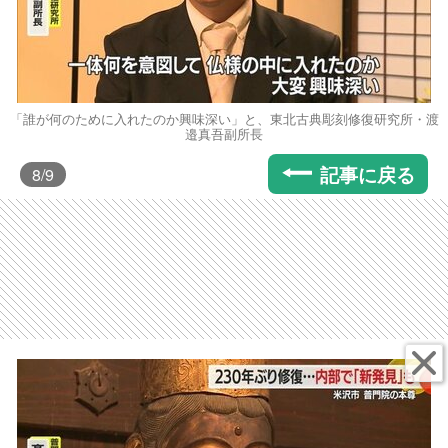
「誰が何のために入れたのか興味深い」と、東北古典彫刻修復研究所・渡
邉真吾副所長
記事に戻る
8
/9