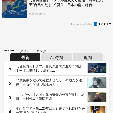
圧“台風のたまご”発生 日本の南には台...
2026年8月5日
Recommended by
アクセスランキング
最新
24時間
週間
【台風情報】ダブル台風の週末の進路予想は
本州は土曜晴れも日曜は…
44歳義弟を蹴って死亡させたか 41歳女を逮
捕 日頃から同じ敷地内の…
「ネパールは天国」蔵内議長の発言が波紋 維
新・吉村代表「福岡県議…
妻が自宅で不倫…20年以上も裏切られ続けた夫
が“間男”に請求した慰…