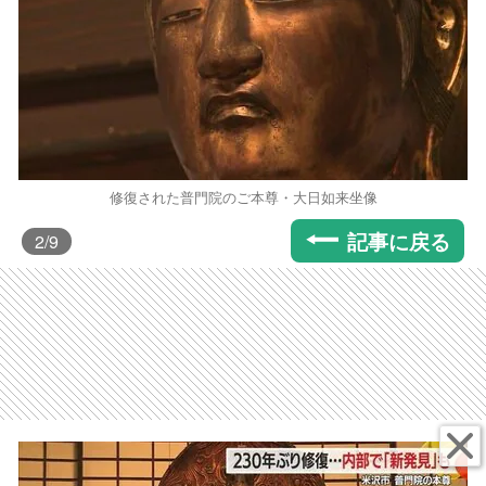
修復された普門院のご本尊・大日如来坐像
記事に戻る
2
/9