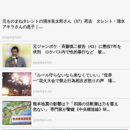
元ものまねタレントの清水良太郎さん（37）死去 タレント・清水
アキラさんの息子｜...
2026年8月2日
元ジャンポケ・斉藤慎二被告（43）に懲役7年を
求刑 ロケバス内で性的暴行など 被...
2026年8月5日
「ルール守らないなら来なくていい」“世界
一”花火大会で禁止行為相次ぎ怒りの声 場...
2026年8月3日
熊本地震の影響は？「四国の活断層は力を蓄え
危ない」 専門家が警鐘《中央構造線》M...
2026年8月4日