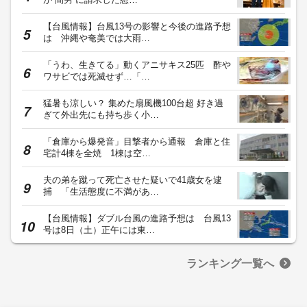
【台風情報】台風13号の影響と今後の進路予想
は 沖縄や奄美では大雨…
「うわ、生きてる」動くアニサキス25匹 酢や
ワサビでは死滅せず…「…
猛暑も涼しい？ 集めた扇風機100台超 好き過
ぎて外出先にも持ち歩く小…
「倉庫から爆発音」目撃者から通報 倉庫と住
宅計4棟を全焼 1棟は空…
夫の弟を蹴って死亡させた疑いで41歳女を逮
捕 「生活態度に不満があ…
【台風情報】ダブル台風の進路予想は 台風13
号は8日（土）正午には東…
ランキング一覧へ