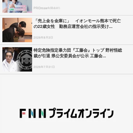
PR(Dreaw合同会社)
「売上金を金庫に」 イオンモール熊本で死亡
の22歳女性 勤務店運営会社の指示受け...
2026年8月3日
特定危険指定暴力団『工藤会』トップ 野村悟総
裁が引退 県公安委員会が公示 工藤会...
2026年7月31日