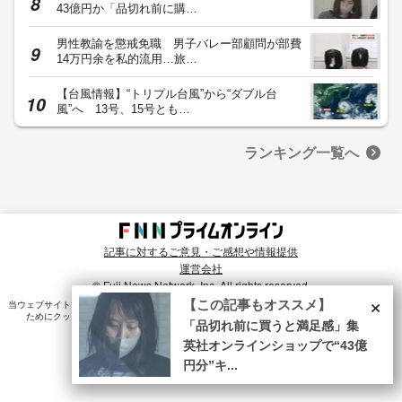
43億円か「品切れ前に購…
男性教諭を懲戒免職 男子バレー部顧問が部費
14万円余を私的流用…旅…
【台風情報】“トリプル台風”から“ダブル台
風”へ 13号、15号とも…
ランキング一覧へ
記事に対するご意見・ご感想や情報提供
運営会社
© Fuji News Network, Inc. All rights reserved.
×
【この記事もオススメ】
当ウェブサイトでは、ユーザのニーズ・興味・関⼼に合致したコンテンツや広告配信を提供する
ためにクッキーを使⽤しています。詳細は、
プライバシーポリシー
をご確認ください。
「品切れ前に買うと満足感」集
英社オンラインショップで“43億
円分”キ...