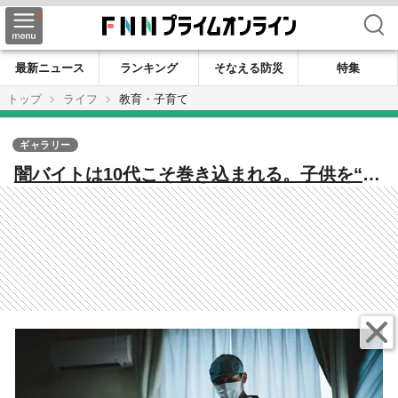
検索
最新ニュース
ランキング
そなえる防災
特集
トップ
ライフ
教育・子育て
ギャラリー
闇バイトは10代こそ巻き込まれる。子供を“短
時間で楽に稼ぐ”誘惑から守るために親ができ
ること