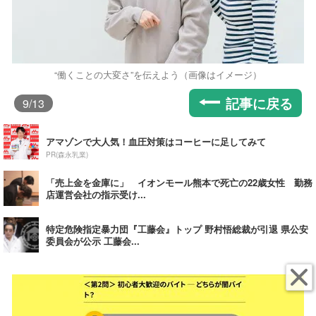
“働くことの大変さ”を伝えよう（画像はイメージ）
記事に戻る
9
/13
アマゾンで大人気！血圧対策はコーヒーに足してみて
PR(森永乳業)
「売上金を金庫に」 イオンモール熊本で死亡の22歳女性 勤務
店運営会社の指示受け...
特定危険指定暴力団『工藤会』トップ 野村悟総裁が引退 県公安
委員会が公示 工藤会...