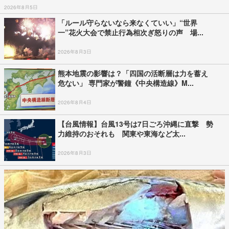
2026年8月5日
「ルール守らないなら来なくていい」“世界
一”花火大会で禁止行為相次ぎ怒りの声 場...
2026年8月3日
熊本地震の影響は？「四国の活断層は力を蓄え
危ない」 専門家が警鐘《中央構造線》M...
2026年8月4日
【台風情報】台風13号は7日ごろ沖縄に直撃 勢
力維持のおそれも 関東や東海など太...
2026年8月3日