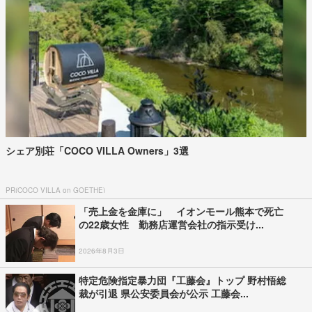
シェア別荘「COCO VILLA Owners」3選
PR(COCO VILLA on GOETHE)
「売上金を金庫に」 イオンモール熊本で死亡
の22歳女性 勤務店運営会社の指示受け...
2026年8月3日
特定危険指定暴力団『工藤会』トップ 野村悟総
裁が引退 県公安委員会が公示 工藤会...