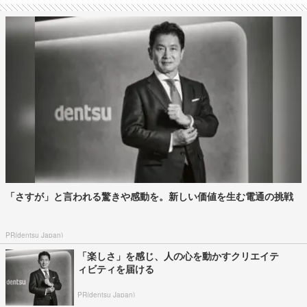
「さすが」と言われる驚きや感動を。新しい価値を生む電通の挑戦
PR(dentsu Japan)
「楽しさ」を感じ、人の心を動かすクリエイテ
ィビティを届ける
PR(dentsu Japan)