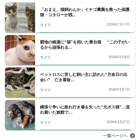
「おまえ、猫飼わんか」イチゴ農園を救った保護
猫・コタローが残…
2026年7月17日
ライフ
窮地の銭湯に“福”を招いた番台猫 「この子がい
るから頑張れる…
2026年6月8日
ライフ
ペットロスに苦しむ飼い主に訪れた“月命日の出
会い” 亡き看板…
2026年5月7日
ライフ
縄張り争いに敗れ行き場を失った“元ボス猫”…流
れ着いた旅館で…
2026年3月27日
ライフ
一覧ページへ