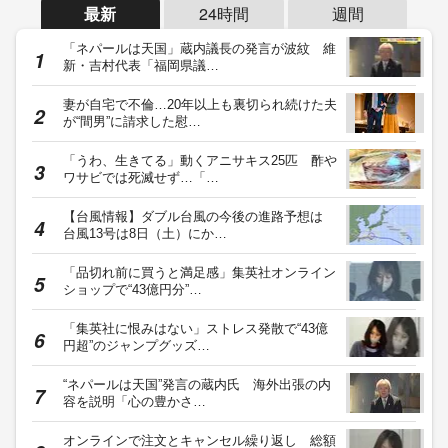
最新
24時間
週間
「ネパールは天国」蔵内議長の発言が波紋 維
新・吉村代表「福岡県議…
妻が自宅で不倫…20年以上も裏切られ続けた夫
が“間男”に請求した慰…
「うわ、生きてる」動くアニサキス25匹 酢や
ワサビでは死滅せず…「…
【台風情報】ダブル台風の今後の進路予想は
台風13号は8日（土）にか…
「品切れ前に買うと満足感」集英社オンライン
ショップで“43億円分”…
「集英社に恨みはない」ストレス発散で“43億
円超”のジャンプグッズ…
“ネパールは天国”発言の蔵内氏 海外出張の内
容を説明「心の豊かさ…
オンラインで注文とキャンセル繰り返し 総額