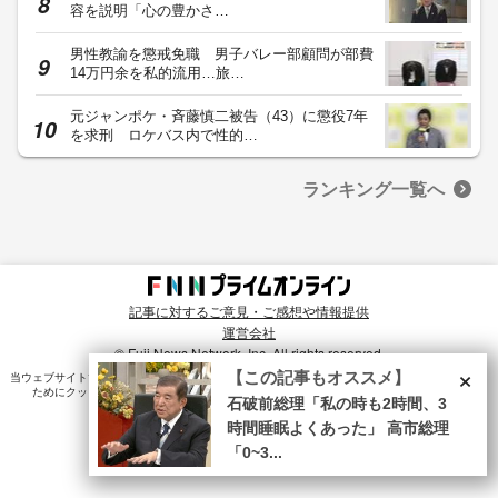
容を説明「心の豊かさ…
男性教諭を懲戒免職 男子バレー部顧問が部費
14万円余を私的流用…旅…
元ジャンポケ・斉藤慎二被告（43）に懲役7年
を求刑 ロケバス内で性的…
ランキング一覧へ
記事に対するご意見・ご感想や情報提供
運営会社
© Fuji News Network, Inc. All rights reserved.
×
【この記事もオススメ】
当ウェブサイトでは、ユーザのニーズ・興味・関⼼に合致したコンテンツや広告配信を提供する
ためにクッキーを使⽤しています。詳細は、
プライバシーポリシー
をご確認ください。
石破前総理「私の時も2時間、3
時間睡眠よくあった」 高市総理
「0~3...