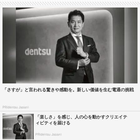
「さすが」と言われる驚きや感動を。新しい価値を生む電通の挑戦
PR(dentsu Japan)
「楽しさ」を感じ、人の心を動かすクリエイテ
ィビティを届ける
PR(dentsu Japan)