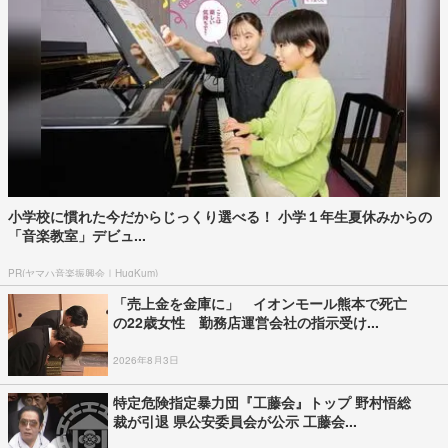
小学校に慣れた今だからじっくり選べる！ 小学１年生夏休みからの
「音楽教室」デビュ...
PR(ヤマハ音楽振興会｜HugKum)
「売上金を金庫に」 イオンモール熊本で死亡
の22歳女性 勤務店運営会社の指示受け...
2026年8月3日
特定危険指定暴力団『工藤会』トップ 野村悟総
裁が引退 県公安委員会が公示 工藤会...