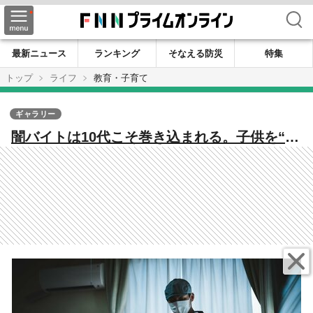
検索
最新ニュース
ランキング
そなえる防災
特集
トップ
ライフ
教育・子育て
ギャラリー
闇バイトは10代こそ巻き込まれる。子供を“短
時間で楽に稼ぐ”誘惑から守るために親ができ
ること