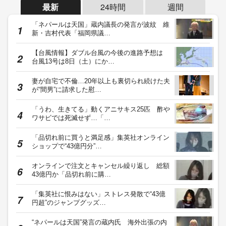
最新
24時間
週間
「ネパールは天国」蔵内議長の発言が波紋 維
新・吉村代表「福岡県議…
【台風情報】ダブル台風の今後の進路予想は
台風13号は8日（土）にか…
妻が自宅で不倫…20年以上も裏切られ続けた夫
が“間男”に請求した慰…
「うわ、生きてる」動くアニサキス25匹 酢や
ワサビでは死滅せず…「…
「品切れ前に買うと満足感」集英社オンライン
ショップで“43億円分”…
オンラインで注文とキャンセル繰り返し 総額
43億円か「品切れ前に購…
「集英社に恨みはない」ストレス発散で“43億
円超”のジャンプグッズ…
“ネパールは天国”発言の蔵内氏 海外出張の内