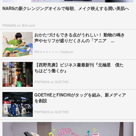
NARSの新クレンジングオイルで毎朝、メイク映えする潤い美肌へ
PR(NARS on 美的.com)
おかたづけもできる点がうれしい！ 動物の鳴き
声やセリフが盛りだくさんの「アニア ...
PR(タカラトミー｜Hugkum)
【西野亮廣】ビジネス書最新刊『北極星 僕た
ちはどう働くか』
PR(FINCHI on GOETHE)
GOETHEとFINCHIがタッグを組み、新メディア
を創設
PR(FINCHI on GOETHE)