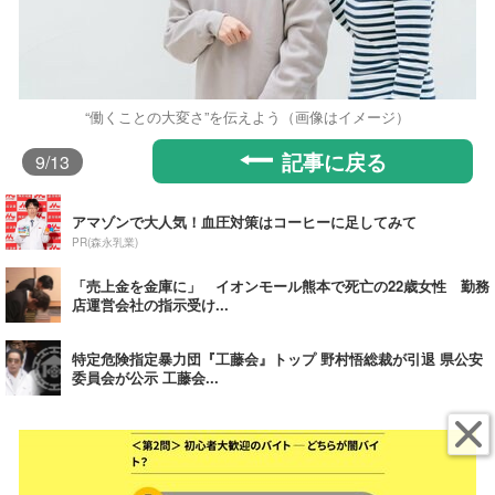
“働くことの大変さ”を伝えよう（画像はイメージ）
記事に戻る
9
/13
アマゾンで大人気！血圧対策はコーヒーに足してみて
PR(森永乳業)
「売上金を金庫に」 イオンモール熊本で死亡の22歳女性 勤務
店運営会社の指示受け...
特定危険指定暴力団『工藤会』トップ 野村悟総裁が引退 県公安
委員会が公示 工藤会...