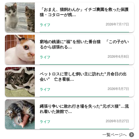
「おまえ、猫飼わんか」イチゴ農園を救った保護
猫・コタローが残…
2026年7月17日
ライフ
窮地の銭湯に“福”を招いた番台猫 「この子がい
るから頑張れる…
2026年6月8日
ライフ
ペットロスに苦しむ飼い主に訪れた“月命日の出
会い” 亡き看板…
2026年5月7日
ライフ
縄張り争いに敗れ行き場を失った“元ボス猫”…流
れ着いた旅館で…
2026年3月27日
ライフ
一覧ページへ