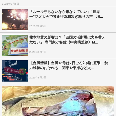
2026年8月5日
「ルール守らないなら来なくていい」“世界
一”花火大会で禁止行為相次ぎ怒りの声 場...
2026年8月3日
熊本地震の影響は？「四国の活断層は力を蓄え
危ない」 専門家が警鐘《中央構造線》M...
2026年8月4日
【台風情報】台風13号は7日ごろ沖縄に直撃 勢
力維持のおそれも 関東や東海など太...
2026年8月3日