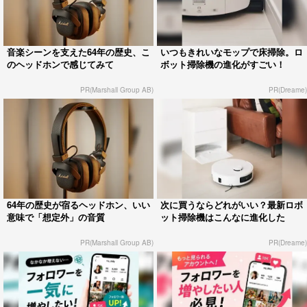
音楽シーンを支えた64年の歴史、こ
いつもきれいなモップで床掃除。ロ
のヘッドホンで感じてみて
ボット掃除機の進化がすごい！
PR(Marshall Group AB)
PR(Dreame)
64年の歴史が宿るヘッドホン、いい
次に買うならどれがいい？最新ロボ
意味で「想定外」の音質
ット掃除機はこんなに進化した
PR(Marshall Group AB)
PR(Dreame)