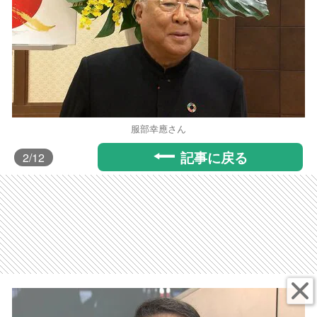
服部幸應さん
記事に戻る
2
/12