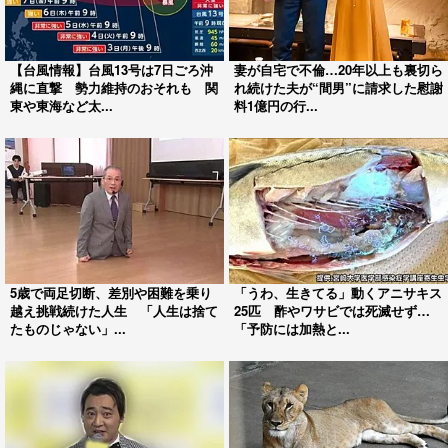
【台風情報】台風13号は7日ごろ沖
妻が自宅で不倫…20年以上も裏切ら
縄に直撃 勢力維持のおそれも 関
れ続けた夫が“間男”に請求した慰謝
東や東海など太...
料1億円の行...
5歳で両足切断、差別や困難を乗り
「うわ、生きてる」動くアニサキス
越え挑戦続けた人生 「人生は捨て
25匹 酢やワサビでは死滅せず…
たものじゃない」...
「予防には加熱と...