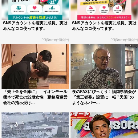
SNSアカウントを着実に成長。実は
SNSアカウントを着実に成長。実は
みんなココ使ってます。
みんなココ使ってます。
PR(Dreaw合同会社)
PR(Dreaw合同会社)
「売上金を金庫に」 イオンモール
夜のFAXにびっくり！福岡県議会が
熊本で死亡の22歳女性 勤務店運営
『第三者委』設置に一転 ‟天国”の
会社の指示受け...
ようなネパー...