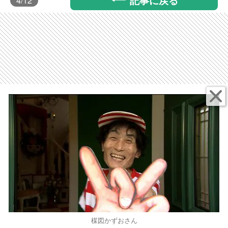
4
/12
楳図かずおさん