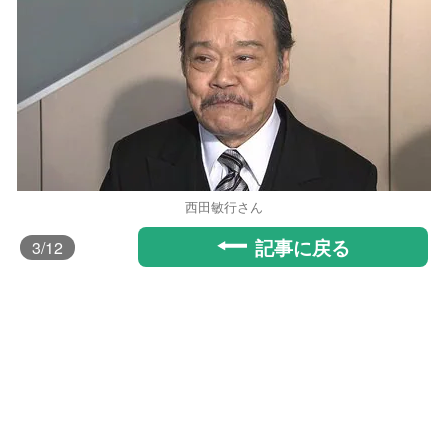
西田敏行さん
記事に戻る
3
/12