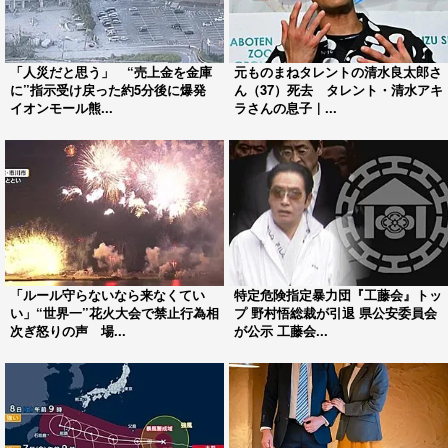
「人災だと思う」 “売上金を金庫
元ものまねタレントの清水良太郎さ
に”指示受け戻った約5分後に爆発
ん（37）死去 タレント・清水アキ
イオンモール熊...
ラさんの息子｜...
「ルール守らないなら来なくてい
特定危険指定暴力団『工藤会』トッ
い」“世界一”花火大会で禁止行為相
プ 野村悟総裁が引退 県公安委員会
次ぎ怒りの声 場...
が公示 工藤会...