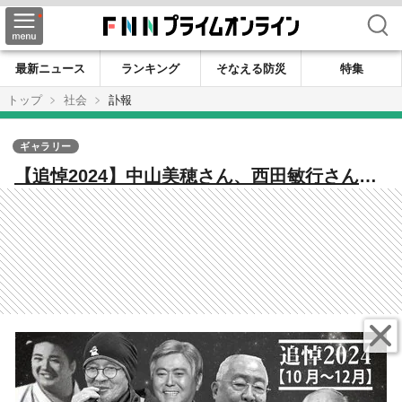
検索
最新ニュース
ランキング
そなえる防災
特集
トップ
社会
訃報
ギャラリー
【追悼2024】中山美穂さん、西田敏行さん、
小倉智昭さん、渡辺恒雄さん、服部幸應さ
ん、楳図かずおさん…【10月～12月】