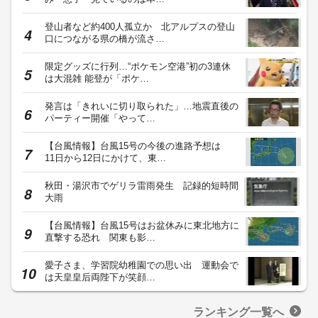
登山者など約400人孤立か 北アルプスの登山
口につながる県の橋が流さ…
限定グッズに行列…“ポケモン空港”初の3連休
は大混雑 能登が「ポケ…
発言は「きれいに切り取られた」…地震直後の
パーティー開催「やって…
【台風情報】台風15号の今後の進路予想は
11日から12日にかけて、東…
秋田・湯沢市でゲリラ雷雨発生 記録的短時間
大雨
【台風情報】台風15号はお盆休みに東北地方に
直撃する恐れ 関東も影…
愛子さま、学習院幼稚園での思い出 運動会で
は天皇皇后両陛下が笑顔…
ランキング一覧へ