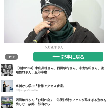
火野正平さん
記事に戻る
9
/12
【追悼2024】中山美穂さん、西田敏行さん、小倉智昭さん、渡
辺恒雄さん、服部幸應...
事例から学ぶ『特権アクセス管理』
PR(KeeperSecurity)
西田敏行さん「お別れ会」 俳優仲間やファンが早すぎる別れを
惜しむ 故郷・郡山から...