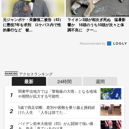
元ジャンポケ・斉藤慎二被告（43）
ライオン3頭が相次ぎ死ぬ 猛暑影
に懲役7年を求刑 ロケバス内で性
響か 16頭のうち10頭が次々と体
的暴行など 被...
調不良に クー...
Recommended by
アクセスランキング
最新
24時間
週間
関東甲信地方では「警報級の大雨」となる地域
や期間が拡大する可能性…
5歳で両足切断、差別や困難を乗り越え挑戦続
けた人生 「人生は捨てた…
バイデン前米大統領（83）がん闘病で強い痛
み 息子「見ているのは本…