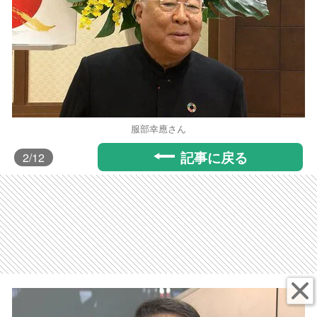
服部幸應さん
記事に戻る
2
/12