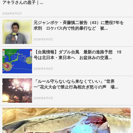
アキラさんの息子｜...
2026年8月2日
元ジャンポケ・斉藤慎二被告（43）に懲役7年を
求刑 ロケバス内で性的暴行など 被...
2026年8月5日
【台風情報】ダブル台風 最新の進路予想 15
号は北日本・東日本へ お盆休みの交通...
2026年8月8日
「ルール守らないなら来なくていい」“世界
一”花火大会で禁止行為相次ぎ怒りの声 場...
2026年8月3日