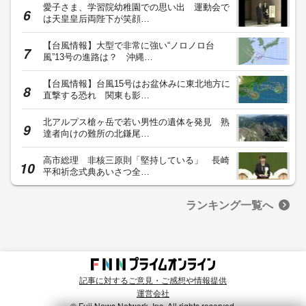
愛子さま、学習院幼稚園での思い出 運動会で
は天皇皇后両陛下が笑顔…
【台風情報】大型で非常に強い“ノロノロ台
風”13号の進路は？ 沖縄…
【台風情報】台風15号はお盆休みに東北地方に
直撃する恐れ 関東も影…
北アルプス槍ヶ岳で若い男性の遺体を発見 熟
達者向けの難所の北鎌尾…
高市総理 非核三原則「堅持している」 長崎
平和祈念式典あいさつ全…
ランキング一覧へ
記事に対するご意見・ご感想や情報提供
運営会社
© Fuji News Network, Inc. All rights reserved.