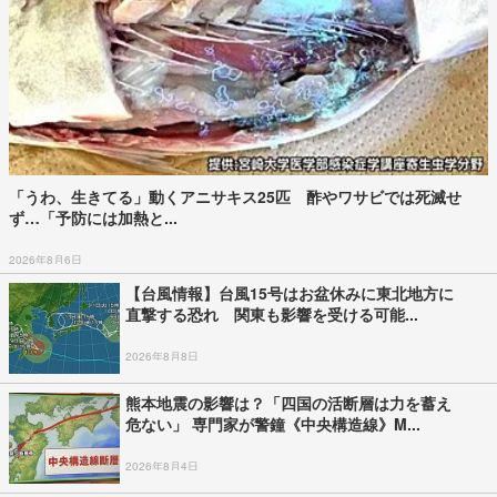
「うわ、生きてる」動くアニサキス25匹 酢やワサビでは死滅せ
ず…「予防には加熱と...
2026年8月6日
【台風情報】台風15号はお盆休みに東北地方に
直撃する恐れ 関東も影響を受ける可能...
2026年8月8日
熊本地震の影響は？「四国の活断層は力を蓄え
危ない」 専門家が警鐘《中央構造線》M...
2026年8月4日