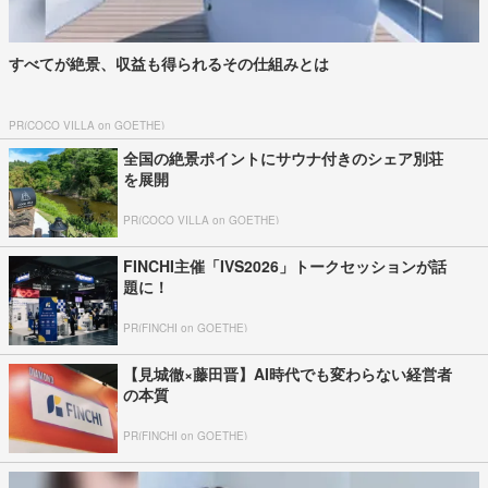
すべてが絶景、収益も得られるその仕組みとは
PR(COCO VILLA on GOETHE)
全国の絶景ポイントにサウナ付きのシェア別荘
を展開
PR(COCO VILLA on GOETHE)
FINCHI主催「IVS2026」トークセッションが話
題に！
PR(FINCHI on GOETHE)
【見城徹×藤田晋】AI時代でも変わらない経営者
の本質
PR(FINCHI on GOETHE)