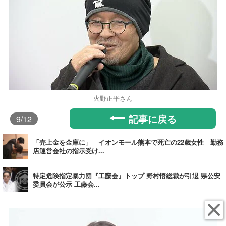
火野正平さん
記事に戻る
9
/12
「売上金を金庫に」 イオンモール熊本で死亡の22歳女性 勤務
店運営会社の指示受け...
特定危険指定暴力団『工藤会』トップ 野村悟総裁が引退 県公安
委員会が公示 工藤会...