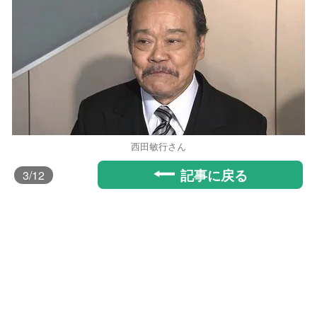
西田敏行さん
記事に戻る
3
/12