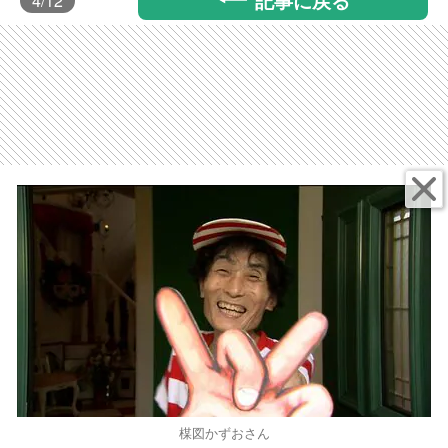
4
/12
楳図かずおさん