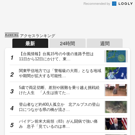
Recommended by
アクセスランキング
最新
24時間
週間
【台風情報】台風15号の今後の進路予想は
11日から12日にかけて、東…
関東甲信地方では「警報級の大雨」となる地域
や期間が拡大する可能性…
5歳で両足切断、差別や困難を乗り越え挑戦続
けた人生 「人生は捨てた…
登山者など約400人孤立か 北アルプスの登山
口につながる県の橋が流さ…
バイデン前米大統領（83）がん闘病で強い痛
み 息子「見ているのは本…