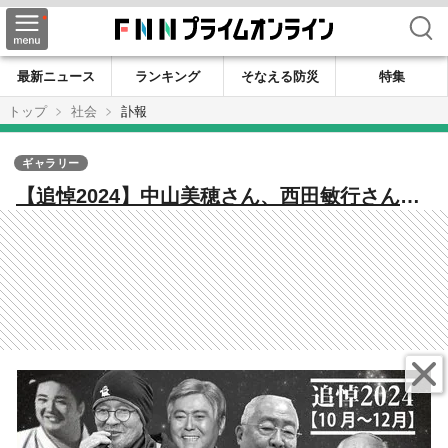
検索
最新ニュース
ランキング
そなえる防災
特集
トップ
社会
訃報
ギャラリー
【追悼2024】中山美穂さん、西田敏行さん、
小倉智昭さん、渡辺恒雄さん、服部幸應さ
ん、楳図かずおさん…【10月～12月】