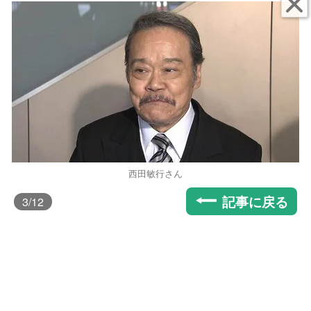
西田敏行さん
記事に戻る
3
/12