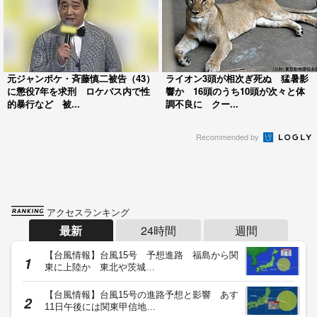
元ジャンポケ・斉藤慎二被告（43）
ライオン3頭が相次ぎ死ぬ 猛暑影
に懲役7年を求刑 ロケバス内で性
響か 16頭のうち10頭が次々と体
的暴行など 被...
調不良に クー...
Recommended by
アクセスランキング
最新
24時間
週間
【台風情報】台風15号 予想進路 福島から関
東に上陸か 東北や茨城…
【台風情報】台風15号の進路予想と影響 あす
11日午後には関東甲信地…