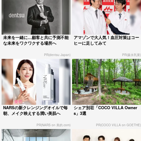
未来を一緒に…顧客と共に予測不能
アマゾンで大人気！血圧対策はコー
な未来をワクワクする場所へ
ヒーに足してみて
PR(dentsu Japan)
PR(森永乳業)
NARSの新クレンジングオイルで毎
シェア別荘「COCO VILLA Owner
朝、メイク映えする潤い美肌へ
s」3選
PR(NARS on 美的.com)
PR(COCO VILLA on GOETHE)