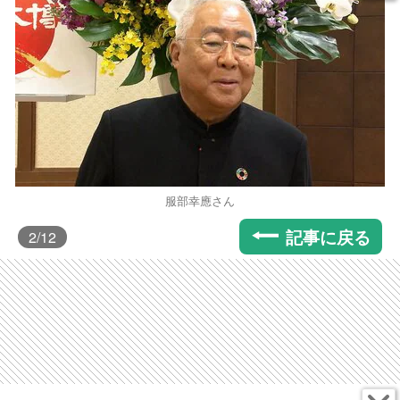
服部幸應さん
記事に戻る
2
/12