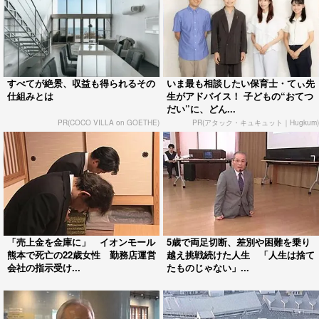
すべてが絶景、収益も得られるその
いま最も相談したい保育士・てぃ先
仕組みとは
生がアドバイス！ 子どもの“おてつ
だい”に、どん...
PR(COCO VILLA on GOETHE)
PR(アタック・キュキュット｜Hugkum)
「売上金を金庫に」 イオンモール
5歳で両足切断、差別や困難を乗り
熊本で死亡の22歳女性 勤務店運営
越え挑戦続けた人生 「人生は捨て
会社の指示受け...
たものじゃない」...