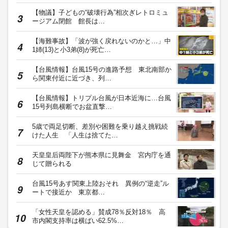
【物議】子どもの“破壊行為”相次ぎレトロミュ
ージアム閉館 館長は…
【海難事故】「波が強く戻れないのかと…」中
1姉(13)と小3弟(8)が死亡…
【台風情報】台風15号の進路予想 東北南部か
ら関東付近に近づき、列…
【台風情報】トリプル台風が日本近海に…台風
15号列島横断でお盆直撃…
5歳で両足切断、差別や困難を乗り越え挑戦続
けた人生 「人生は捨てた…
天皇皇后両陛下が熊本県に見舞金 宮内庁を通
じて贈られる
台風15号あす関東上陸おそれ 異例の“逆走”ル
ートで接近か 東京都…
「女性天皇を認める」賛成78％反対18％ 高
市内閣支持率は横ばい62.5%…