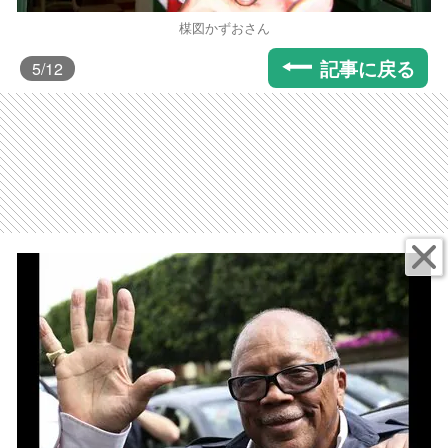
楳図かずおさん
記事に戻る
5
/12