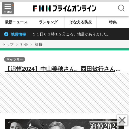
検索
最新ニュース
ランキング
そなえる防災
特集
地震情報
１１日０３時１２分ころ、地震がありました。
トップ
社会
訃報
ギャラリー
【追悼2024】中山美穂さん、西田敏行さん、
小倉智昭さん、渡辺恒雄さん、服部幸應さ
ん、楳図かずおさん…【10月～12月】