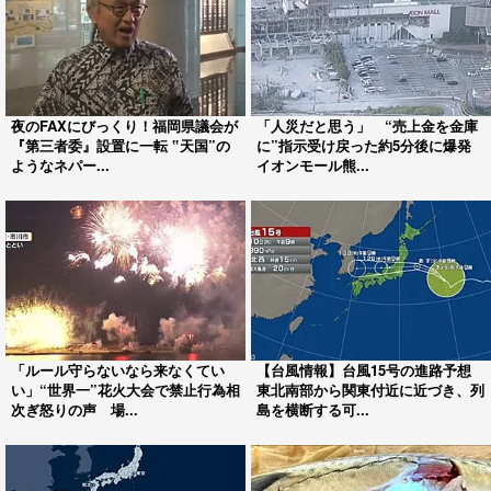
夜のFAXにびっくり！福岡県議会が
「人災だと思う」 “売上金を金庫
『第三者委』設置に一転 ‟天国”の
に”指示受け戻った約5分後に爆発
ようなネパー...
イオンモール熊...
「ルール守らないなら来なくてい
【台風情報】台風15号の進路予想
い」“世界一”花火大会で禁止行為相
東北南部から関東付近に近づき、列
次ぎ怒りの声 場...
島を横断する可...