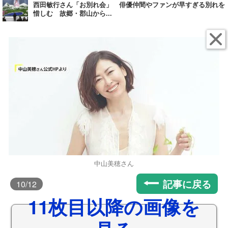
西田敏行さん「お別れ会」 俳優仲間やファンが早すぎる別れを
惜しむ 故郷・郡山から...
中山美穂さん
記事に戻る
10
/12
11枚目以降の画像を