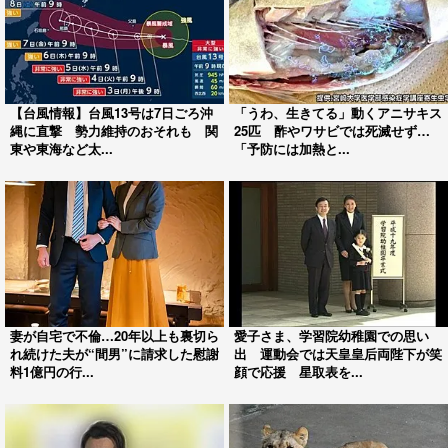
【台風情報】台風13号は7日ごろ沖
「うわ、生きてる」動くアニサキス
縄に直撃 勢力維持のおそれも 関
25匹 酢やワサビでは死滅せず…
東や東海など太...
「予防には加熱と...
妻が自宅で不倫…20年以上も裏切ら
愛子さま、学習院幼稚園での思い
れ続けた夫が“間男”に請求した慰謝
出 運動会では天皇皇后両陛下が笑
料1億円の行...
顔で応援 星取表を...