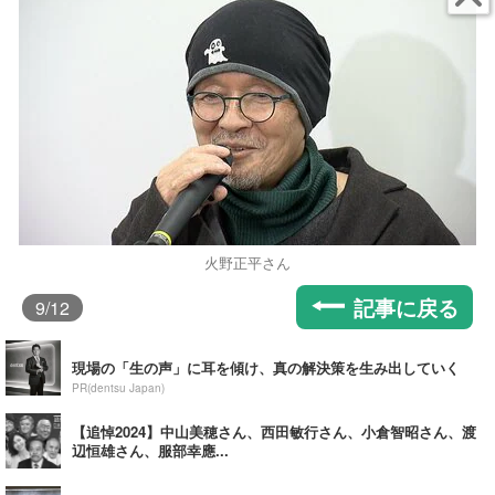
火野正平さん
記事に戻る
9
/12
現場の「生の声」に耳を傾け、真の解決策を生み出していく
PR(dentsu Japan)
【追悼2024】中山美穂さん、西田敏行さん、小倉智昭さん、渡
辺恒雄さん、服部幸應...