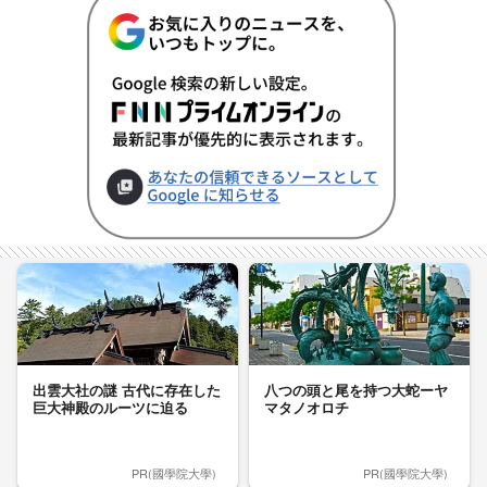
出雲大社の謎 古代に存在した
八つの頭と尾を持つ大蛇ーヤ
巨大神殿のルーツに迫る
マタノオロチ
PR(國學院大學)
PR(國學院大學)