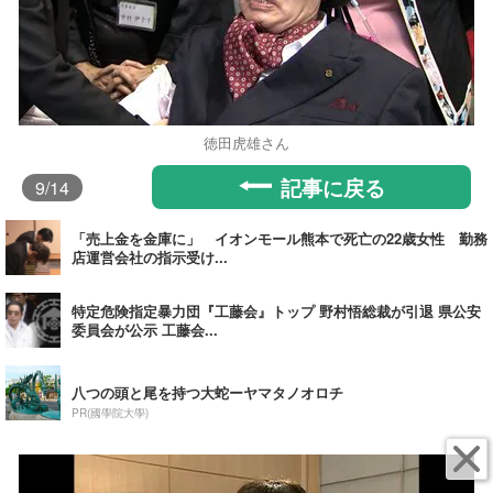
徳田虎雄さん
記事に戻る
9
/14
「売上金を金庫に」 イオンモール熊本で死亡の22歳女性 勤務
店運営会社の指示受け...
特定危険指定暴力団『工藤会』トップ 野村悟総裁が引退 県公安
委員会が公示 工藤会...
八つの頭と尾を持つ大蛇ーヤマタノオロチ
PR(國學院大學)