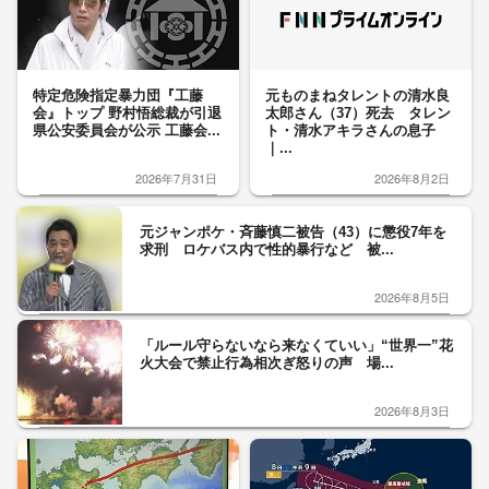
特定危険指定暴力団『工藤
元ものまねタレントの清水良
会』トップ 野村悟総裁が引退
太郎さん（37）死去 タレン
県公安委員会が公示 工藤会...
ト・清水アキラさんの息子
｜...
2026年7月31日
2026年8月2日
元ジャンポケ・斉藤慎二被告（43）に懲役7年を
求刑 ロケバス内で性的暴行など 被...
2026年8月5日
「ルール守らないなら来なくていい」“世界一”花
火大会で禁止行為相次ぎ怒りの声 場...
2026年8月3日