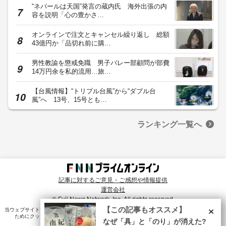
“ネパールは天国”発言の蔵内氏 海外出張の内
容を説明「心の豊かさ…
オンラインで注文とキャンセル繰り返し 総額
43億円か「品切れ前に購…
男性教諭を懲戒免職 男子バレー部顧問が部費
14万円余を私的流用…旅…
【台風情報】“トリプル台風”から“ダブル台
風”へ 13号、15号とも…
ランキング一覧へ
記事に対するご意見・ご感想や情報提供
運営会社
© Fuji News Network, Inc. All rights reserved.
×
【この記事もオススメ】
当ウェブサイトでは、ユーザのニーズ・興味・関⼼に合致したコンテンツや広告配信を提供する
ためにクッキーを使⽤しています。詳細は、
プライバシーポリシー
をご確認ください。
なぜ「具」と「のり」が消えた?