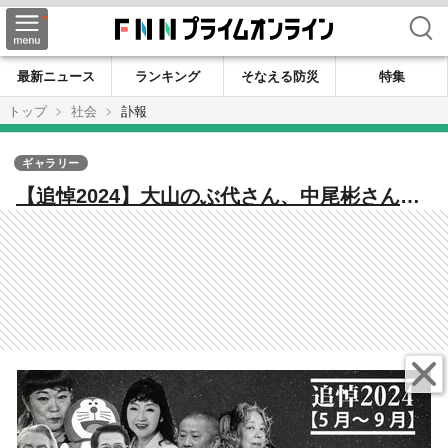
検索
最新ニュース
ランキング
そなえる防災
特集
トップ
社会
訃報
ギャラリー
【追悼2024】大山のぶ代さん、中尾彬さん、
ピーコさん、今くるよさん、桂ざこばさん、
小原乃梨子さん…【5月～9月】