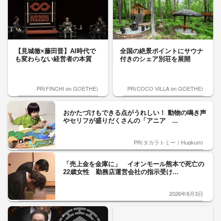
【見城徹×藤田晋】AI時代で
全国の絶景ポイントにサウナ
も変わらない経営者の本質
付きのシェア別荘を展開
PR(FINCHI on GOETHE)
PR(COCO VILLA on GOETHE)
おかたづけもできる点がうれしい！ 動物の鳴き声
やセリフが盛りだくさんの「アニア ...
PR(タカラトミー｜Hugkum)
「売上金を金庫に」 イオンモール熊本で死亡の
22歳女性 勤務店運営会社の指示受け...
2026年8月3日