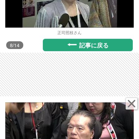
正司照枝さん
記事に戻る
8
/14