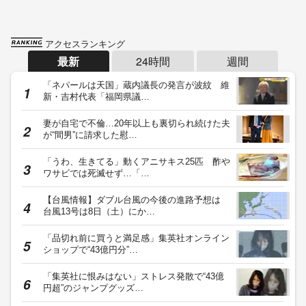
アクセスランキング
最新
24時間
週間
「ネパールは天国」蔵内議長の発言が波紋 維
新・吉村代表「福岡県議…
妻が自宅で不倫…20年以上も裏切られ続けた夫
が“間男”に請求した慰…
「うわ、生きてる」動くアニサキス25匹 酢や
ワサビでは死滅せず…「…
【台風情報】ダブル台風の今後の進路予想は
台風13号は8日（土）にか…
「品切れ前に買うと満足感」集英社オンライン
ショップで“43億円分”…
「集英社に恨みはない」ストレス発散で“43億
円超”のジャンプグッズ…