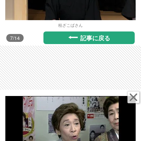
桂ざこばさん
記事に戻る
7
/14