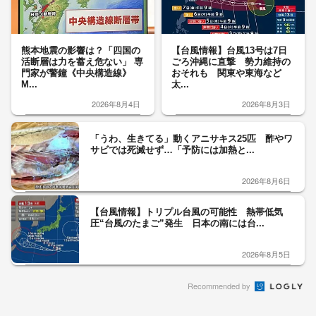
熊本地震の影響は？「四国の
【台風情報】台風13号は7日
活断層は力を蓄え危ない」 専
ごろ沖縄に直撃 勢力維持の
門家が警鐘《中央構造線》
おそれも 関東や東海など
M...
太...
2026年8月4日
2026年8月3日
「うわ、生きてる」動くアニサキス25匹 酢やワ
サビでは死滅せず…「予防には加熱と...
2026年8月6日
【台風情報】トリプル台風の可能性 熱帯低気
圧“台風のたまご”発生 日本の南には台...
2026年8月5日
Recommended by