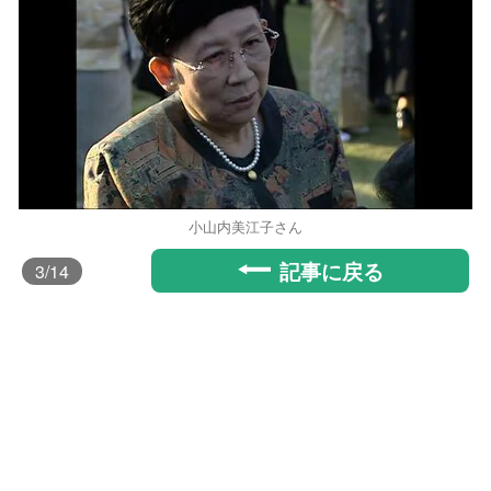
小山内美江子さん
記事に戻る
3
/14