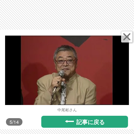
中尾彬さん
記事に戻る
5
/14