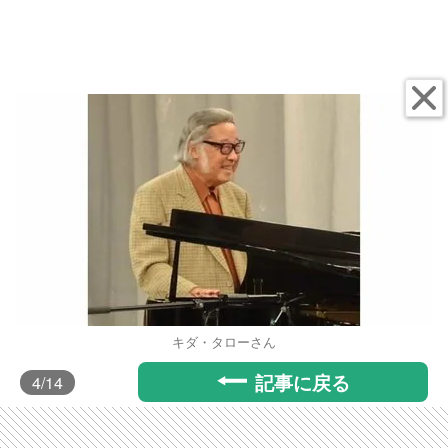
キダ・タローさん
記事に戻る
4
/14