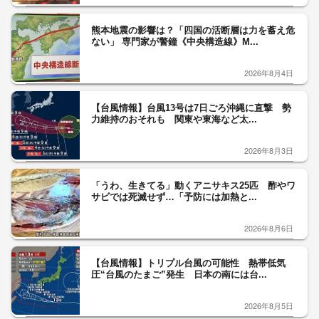
た人たちに笑顔で手を振られる あす伊...
2026年8月1日
ライオン3頭が相次ぎ死ぬ 猛暑影響か 18頭の
うち10頭が次々と体調不良に クー...
2026年8月3日
Recommended by
アクセスランキング
最新
24時間
週間
「ネパールは天国」蔵内議長の発言が波紋 維
新・吉村代表「福岡県議…
妻が自宅で不倫…20年以上も裏切られ続けた夫
が“間男”に請求した慰…