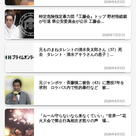
力維持のおそれも 関東や東海など太...
2026年8月3日
「うわ、生きてる」動くアニサキス25匹 酢やワ
サビでは死滅せず…「予防には加熱と...
2026年8月6日
【台風情報】トリプル台風の可能性 熱帯低気
圧“台風のたまご”発生 日本の南には台...
2026年8月5日
「簡単にブレーキが利くわけではない」10トン積
み走行中に震度7 65歳ドライバー...
2026年7月31日
愛子さま三重県入り クリーム色の装いで集まっ