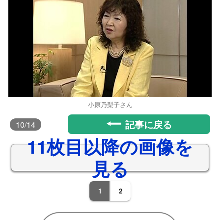
小原乃梨子さん
記事に戻る
10
/14
11枚目以降の画像を
見る
1
2