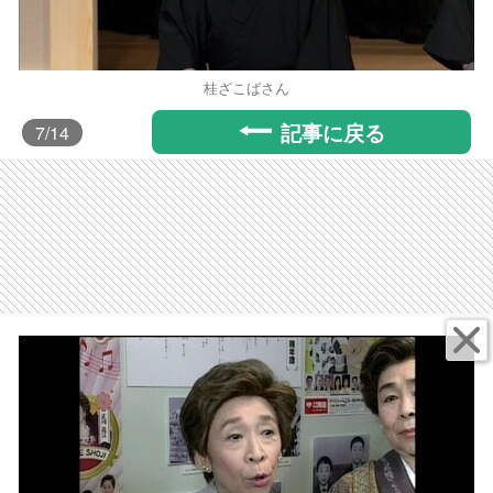
桂ざこばさん
記事に戻る
7
/14