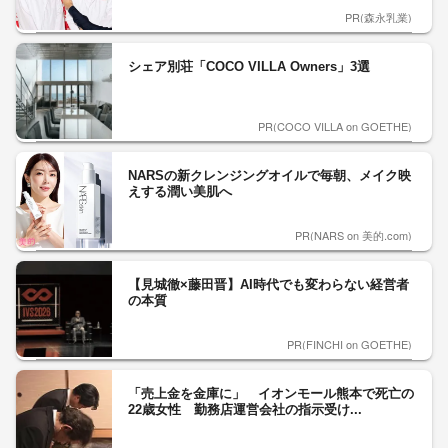
元ものまねタレントの清水良太郎さん（37）死
去 タレント・清水アキラさんの息子｜...
2026年8月2日
元ジャンポケ・斉藤慎二被告（43）に懲役7年を
求刑 ロケバス内で性的暴行など 被...
2026年8月5日
「ルール守らないなら来なくていい」“世界一”花
火大会で禁止行為相次ぎ怒りの声 場...
2026年8月3日
熊本地震の影響は？「四国の活断層は力を蓄え危
ない」 専門家が警鐘《中央構造線》M...
2026年8月4日
【台風情報】台風13号は7日ごろ沖縄に直撃 勢