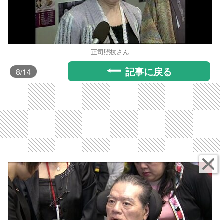
正司照枝さん
記事に戻る
8
/14