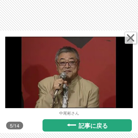
中尾彬さん
記事に戻る
5
/14