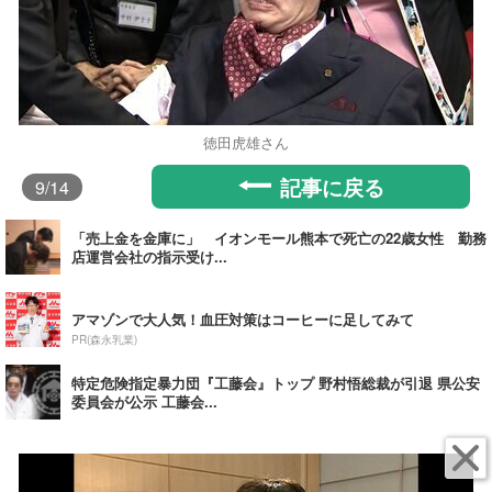
徳田虎雄さん
記事に戻る
9
/14
「売上金を金庫に」 イオンモール熊本で死亡の22歳女性 勤務
店運営会社の指示受け...
アマゾンで大人気！血圧対策はコーヒーに足してみて
PR(森永乳業)
特定危険指定暴力団『工藤会』トップ 野村悟総裁が引退 県公安
委員会が公示 工藤会...