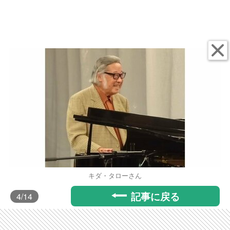
キダ・タローさん
記事に戻る
4
/14