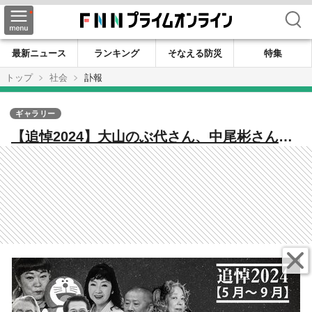
検索
最新ニュース
ランキング
そなえる防災
特集
トップ
社会
訃報
ギャラリー
【追悼2024】大山のぶ代さん、中尾彬さん、
ピーコさん、今くるよさん、桂ざこばさん、
小原乃梨子さん…【5月～9月】