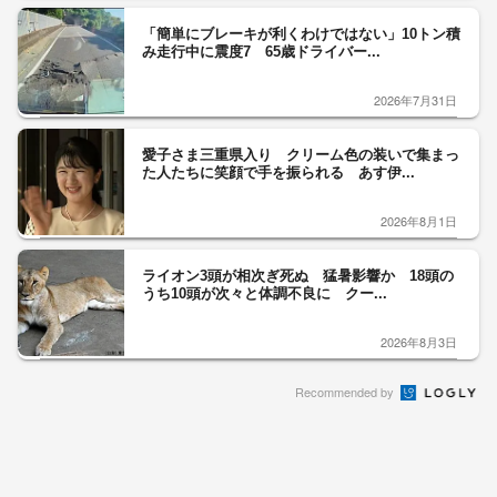
「うわ、生きてる」動くアニサキス25匹 酢や
ワサビでは死滅せず…「…
【台風情報】ダブル台風の今後の進路予想は
台風13号は8日（土）にか…
「品切れ前に買うと満足感」集英社オンライン
ショップで“43億円分”…
「集英社に恨みはない」ストレス発散で“43億
円超”のジャンプグッズ…
“ネパールは天国”発言の蔵内氏 海外出張の内
容を説明「心の豊かさ…
オンラインで注文とキャンセル繰り返し 総額
43億円か「品切れ前に購…
男性教諭を懲戒免職 男子バレー部顧問が部費
14万円余を私的流用…旅…
【台風情報】“トリプル台風”から“ダブル台
風”へ 13号、15号とも…