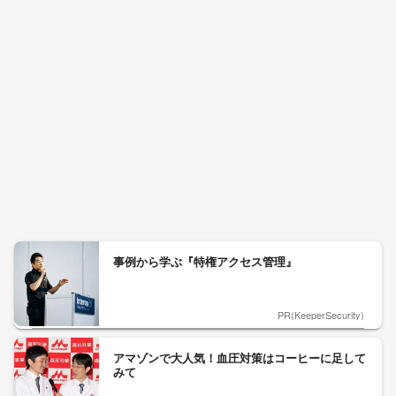
NARSの新クレンジングオイルで毎朝、メイク映
えする潤い美肌へ
PR(NARS on 美的.com)
【見城徹×藤田晋】AI時代でも変わらない経営者
の本質
PR(FINCHI on GOETHE)
「売上金を金庫に」 イオンモール熊本で死亡の
22歳女性 勤務店運営会社の指示受け...
2026年8月3日
特定危険指定暴力団『工藤会』トップ 野村悟総裁
が引退 県公安委員会が公示 工藤会...
2026年7月31日