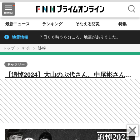
検索
最新ニュース
ランキング
そなえる防災
特集
地震情報
７日０６時５６分ころ、地震がありました。
トップ
社会
訃報
ギャラリー
【追悼2024】大山のぶ代さん、中尾彬さん、
ピーコさん、今くるよさん、桂ざこばさん、
小原乃梨子さん…【5月～9月】