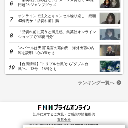
円超”のジャンプグッズ…
オンラインで注文とキャンセル繰り返し 総額
43億円か「品切れ前に購…
「品切れ前に買うと満足感」集英社オンライン
ショップで“43億円分”…
“ネパールは天国”発言の蔵内氏 海外出張の内
容を説明「心の豊かさ…
【台風情報】“トリプル台風”から“ダブル台
風”へ 13号、15号とも…
ランキング一覧へ
記事に対するご意見・ご感想や情報提供
運営会社
© Fuji News Network, Inc. All rights reserved.