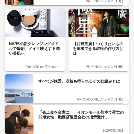
PR(FINCHI on GOETHE)
NARSの新クレンジングオイ
【西野亮廣】つくりたいもの
ルで毎朝、メイク映えする潤
を追求できる環境の作り方と
い美肌へ
は
PR(NARS on 美的.com)
PR(FINCHI on GOETHE)
すべてが絶景、収益も得られるその仕組みとは
PR(COCO VILLA on GOETHE)
「売上金を金庫に」 イオンモール熊本で死亡の
22歳女性 勤務店運営会社の指示受け...
2026年8月3日