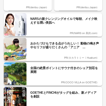
PR(dentsu Japan)
PR(dentsu Japan)
NARSの新クレンジングオイルで毎朝、メイク映
えする潤い美肌へ
PR(NARS on 美的.com)
おかたづけもできる点がうれしい！ 動物の鳴き声
やセリフが盛りだくさんの「アニア ...
PR(タカラトミー｜Hugkum)
全国の絶景ポイントにサウナ付きのシェア別荘を
展開
PR(COCO VILLA on GOETHE)
GOETHEとFINCHIがタッグを組み、新メディア
を創設