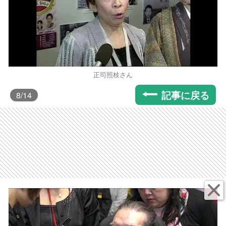
正司照枝さん
記事に戻る
8
/14