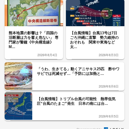
熊本地震の影響は？「四国の
【台風情報】台風13号は7日
活断層は力を蓄え危ない」 専
ごろ沖縄に直撃 勢力維持の
門家が警鐘《中央構造線》
おそれも 関東や東海など
M...
太...
2026年8月4日
2026年8月3日
「うわ、生きてる」動くアニサキス25匹 酢やワ
サビでは死滅せず…「予防には加熱と...
2026年8月6日
【台風情報】トリプル台風の可能性 熱帯低気
圧“台風のたまご”発生 日本の南には台...
2026年8月5日