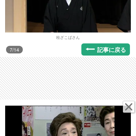
桂ざこばさん
記事に戻る
7
/14