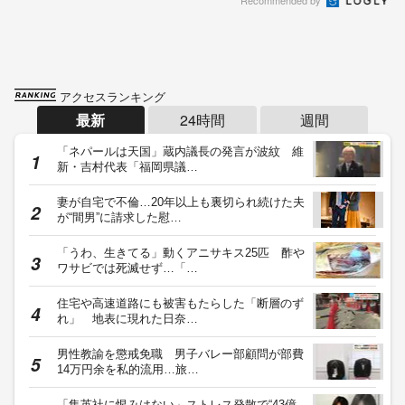
Recommended by
アクセスランキング
最新
24時間
週間
「ネパールは天国」蔵内議長の発言が波紋 維
新・吉村代表「福岡県議…
妻が自宅で不倫…20年以上も裏切られ続けた夫
が“間男”に請求した慰…
「うわ、生きてる」動くアニサキス25匹 酢や
ワサビでは死滅せず…「…
住宅や高速道路にも被害もたらした「断層のず
れ」 地表に現れた日奈…
男性教諭を懲戒免職 男子バレー部顧問が部費
14万円余を私的流用…旅…
「集英社に恨みはない」ストレス発散で“43億