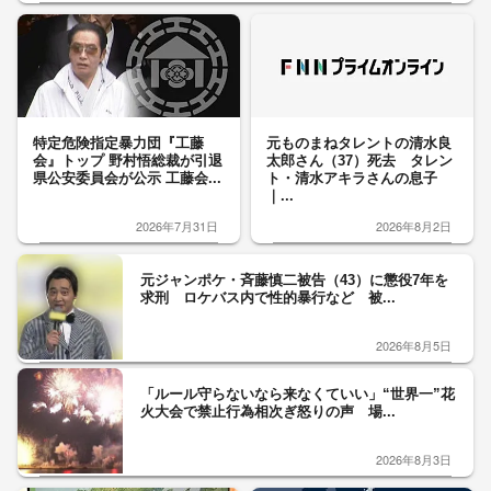
特定危険指定暴力団『工藤
元ものまねタレントの清水良
会』トップ 野村悟総裁が引退
太郎さん（37）死去 タレン
県公安委員会が公示 工藤会...
ト・清水アキラさんの息子
｜...
2026年7月31日
2026年8月2日
元ジャンポケ・斉藤慎二被告（43）に懲役7年を
求刑 ロケバス内で性的暴行など 被...
2026年8月5日
「ルール守らないなら来なくていい」“世界一”花
火大会で禁止行為相次ぎ怒りの声 場...
2026年8月3日