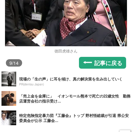
徳田虎雄さん
記事に戻る
9
/14
現場の「生の声」に耳を傾け、真の解決策を生み出していく
PR(dentsu Japan)
「売上金を金庫に」 イオンモール熊本で死亡の22歳女性 勤務
店運営会社の指示受け...
特定危険指定暴力団『工藤会』トップ 野村悟総裁が引退 県公安
委員会が公示 工藤会...