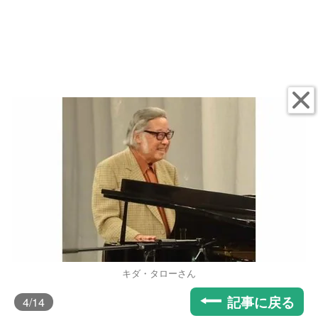
キダ・タローさん
記事に戻る
4
/14