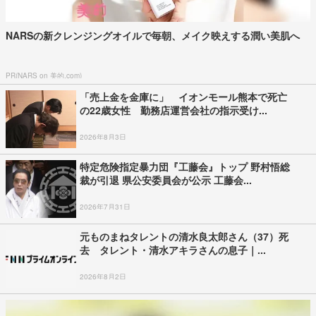
元ジャンポケ・斉藤慎二被告（43）に懲役7年を求刑 ロケバス内で
性的暴行など 被...
2026年8月5日
「ルール守らないなら来なくていい」“世界
一”花火大会で禁止行為相次ぎ怒りの声 場...
2026年8月3日
「うわ、生きてる」動くアニサキス25匹 酢や
ワサビでは死滅せず…「予防には加熱と...
2026年8月6日
熊本地震の影響は？「四国の活断層は力を蓄え
危ない」 専門家が警鐘《中央構造線》M...
2026年8月4日