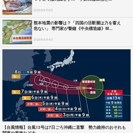
Recommended by
アクセスランキング
最新
24時間
週間
【速報】女性の脳腫瘍摘出手術で誤って“腫瘍
の無い部位”を摘出 脳…
「ネパールは天国」蔵内議長の発言が波紋 維
新・吉村代表「福岡県議…
ロシア 数年以内にNATO加盟国を攻撃か 米
国の情報機関が分析 プー…
【台風情報】ダブル台風の週末の進路予想は
本州は土曜晴れも日曜は…
「生涯考え続けてください」江別市男子大学生
集団暴行死 主犯格・当…