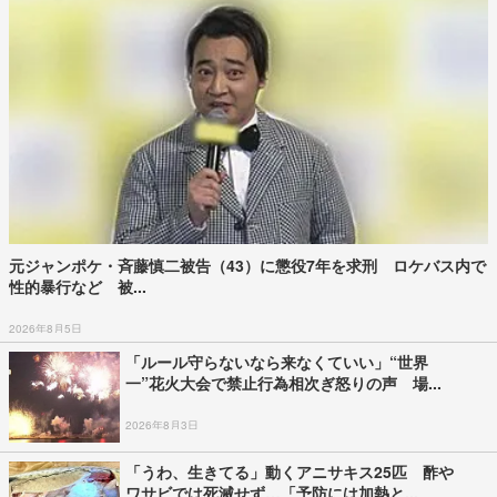
【台風情報】台風13号は7日ごろ沖縄に直撃 勢力維持のおそれも
関東や東海など太...
2026年8月3日
妻が自宅で不倫…20年以上も裏切られ続けた夫
が“間男”に請求した慰謝料1億円の行...
2026年1月8日