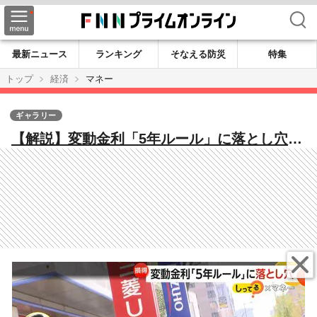
検索
最新ニュース
ランキング
そなえる防災
特集
トップ
経済
マネー
ギャラリー
【解説】変動金利「5年ルール」に落とし穴
元本が減らないケースも “繰り上げ返
済”・“借り換え”おトクな返済方法は