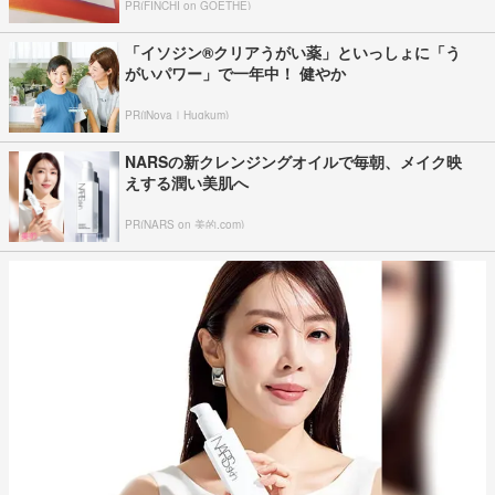
の22歳女性 勤務店運営会社の指示受け...
2026年8月3日
特定危険指定暴力団『工藤会』トップ 野村悟総
裁が引退 県公安委員会が公示 工藤会...
2026年7月31日
元ものまねタレントの清水良太郎さん（37）死
去 タレント・清水アキラさんの息子｜...
2026年8月2日