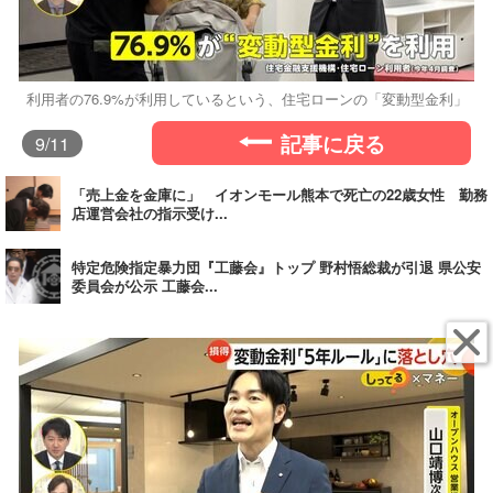
利用者の76.9%が利用しているという、住宅ローンの「変動型金利」
記事に戻る
9
/11
「売上金を金庫に」 イオンモール熊本で死亡の22歳女性 勤務
店運営会社の指示受け...
特定危険指定暴力団『工藤会』トップ 野村悟総裁が引退 県公安
委員会が公示 工藤会...