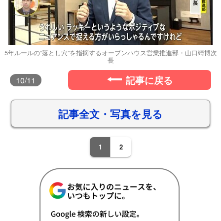
5年ルールの“落とし穴”を指摘するオープンハウス営業推進部・山口靖博次
長
記事に戻る
10
/11
記事全文・写真を見る
1
2