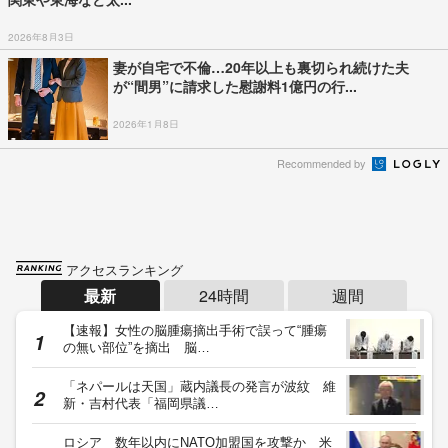
「トランプ大統領はロシア政府のために活動の
可能性」FBIは現職大統領…
「社会に出られる確率ほぼないと思っている」
川村葉音被告に無期懲役…
【台風情報】ダブル台風の今後の進路予想は
台風13号は9日（日）午後…
【台風情報】台風15号は来週、東日本や北日本
に接近か お盆期間中の…
愛子さま、学習院幼稚園での思い出 運動会で
は天皇皇后両陛下が笑顔…
ランキング一覧へ
記事に対するご意見・ご感想や情報提供
運営会社
© Fuji News Network, Inc. All rights reserved.