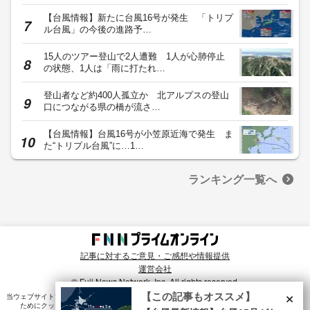
【台風情報】新たに台風16号が発生 「トリプ
ル台風」の今後の進路予…
15人のツアー登山で2人遭難 1人が心肺停止
の状態、1人は「雨に打たれ…
登山者など約400人孤立か 北アルプスの登山
口につながる県の橋が流さ…
【台風情報】台風16号が小笠原近海で発生 ま
た“トリプル台風”に…1…
ランキング一覧へ
記事に対するご意見・ご感想や情報提供
運営会社
© Fuji News Network, Inc. All rights reserved.
×
【この記事もオススメ】
当ウェブサイトでは、ユーザのニーズ・興味・関⼼に合致したコンテンツや広告配信を提供する
ためにクッキーを使⽤しています。詳細は、
プライバシーポリシー
をご確認ください。