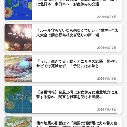
は北日本・東日本へ お盆休みの交通...
2026年8月8日
「ルール守らないなら来なくていい」“世界一”花
火大会で禁止行為相次ぎ怒りの声 場...
2026年8月3日
「うわ、生きてる」動くアニサキス25匹 酢やワ
サビでは死滅せず…「予防には加熱と...
2026年8月6日
【台風情報】台風15号はお盆休みに東北地方に直
撃する恐れ 関東も影響を受ける可能...
2026年8月8日
熊本地震の影響は？「四国の活断層は力を蓄え危