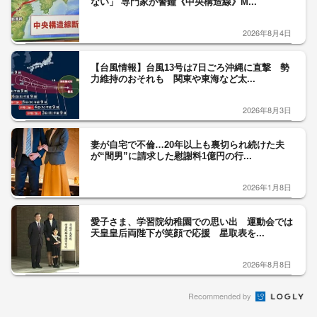
ない」 専門家が警鐘《中央構造線》M...
2026年8月4日
【台風情報】台風13号は7日ごろ沖縄に直撃 勢
力維持のおそれも 関東や東海など太...
2026年8月3日
妻が自宅で不倫…20年以上も裏切られ続けた夫
が“間男”に請求した慰謝料1億円の行...
2026年1月8日
愛子さま、学習院幼稚園での思い出 運動会では
天皇皇后両陛下が笑顔で応援 星取表を...
2026年8月8日
Recommended by