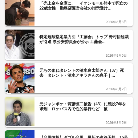
「売上金を金庫に」 イオンモール熊本で死亡の
22歳女性 勤務店運営会社の指示受け...
2026年8月3日
特定危険指定暴力団『工藤会』トップ 野村悟総裁
が引退 県公安委員会が公示 工藤会...
2026年8月5日
元ものまねタレントの清水良太郎さん（37）死
去 タレント・清水アキラさんの息子｜...
2026年8月2日
元ジャンポケ・斉藤慎二被告（43）に懲役7年を
求刑 ロケバス内で性的暴行など 被...
2026年8月5日
【台風情報】ダブル台風 最新の進路予想 15号