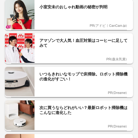
小室安未のおしゃれ動画の秘密が判明
PR(アドビ｜CanCam.jp)
アマゾンで大人気！血圧対策はコーヒーに足して
みて
PR(森永乳業)
いつもきれいなモップで床掃除。ロボット掃除機
の進化がすごい！
PR(Dreame)
次に買うならどれがいい？最新ロボット掃除機は
こんなに進化した
PR(Dreame)