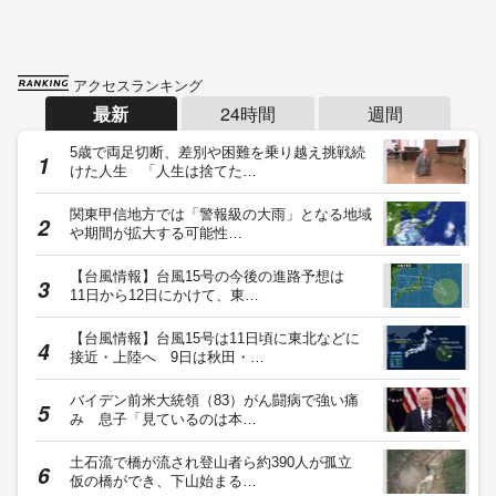
アクセスランキング
最新
24時間
週間
5歳で両足切断、差別や困難を乗り越え挑戦続
けた人生 「人生は捨てた…
関東甲信地方では「警報級の大雨」となる地域
や期間が拡大する可能性…
【台風情報】台風15号の今後の進路予想は
11日から12日にかけて、東…
【台風情報】台風15号は11日頃に東北などに
接近・上陸へ 9日は秋田・…
バイデン前米大統領（83）がん闘病で強い痛
み 息子「見ているのは本…
土石流で橋が流され登山者ら約390人が孤立
仮の橋ができ、下山始まる…