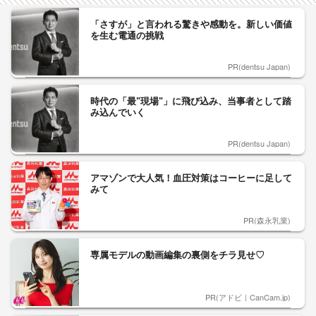
「さすが」と言われる驚きや感動を。新しい価値
を生む電通の挑戦
PR(dentsu Japan)
時代の「最"現場"」に飛び込み、当事者として踏
み込んでいく
PR(dentsu Japan)
アマゾンで大人気！血圧対策はコーヒーに足して
みて
PR(森永乳業)
専属モデルの動画編集の裏側をチラ見せ♡
PR(アドビ｜CanCam.jp)