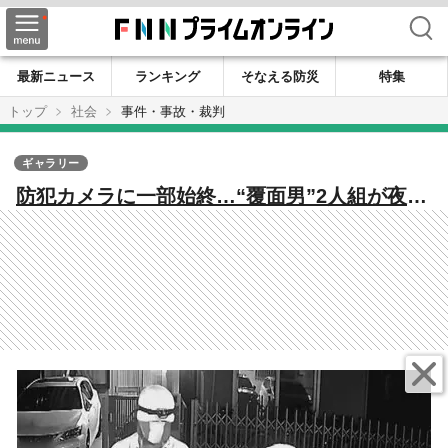
検索
最新ニュース
ランキング
そなえる防災
特集
トップ
社会
事件・事故・裁判
ギャラリー
防犯カメラに一部始終…“覆面男”2人組が夜の
住宅敷地内に侵入 気付いた住人の「コラ
ー！」で慌てて退散