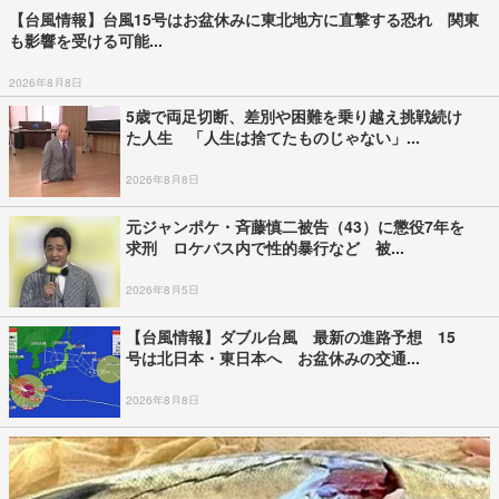
【台風情報】台風15号はお盆休みに東北地方に直撃する恐れ 関東
も影響を受ける可能...
2026年8月8日
5歳で両足切断、差別や困難を乗り越え挑戦続け
た人生 「人生は捨てたものじゃない」...
2026年8月8日
元ジャンポケ・斉藤慎二被告（43）に懲役7年を
求刑 ロケバス内で性的暴行など 被...
2026年8月5日
【台風情報】ダブル台風 最新の進路予想 15
号は北日本・東日本へ お盆休みの交通...
2026年8月8日