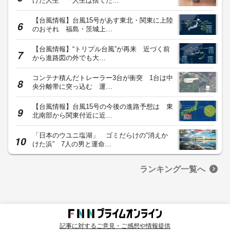
けた人生 「人生は捨てた…
【台風情報】台風15号があす東北・関東に上陸
のおそれ 福島・茨城上…
【台風情報】“トリプル台風”が再来 近づく前
から進路図の外でも大…
コンテナ積んだトレーラー3台が衝突 1台は中
央分離帯に突っ込む 運…
【台風情報】台風15号の今後の進路予想は 東
北南部から関東付近に近…
「日本のウユニ塩湖」 ゴミだらけの“消えか
けた浜” 7人の男と運命…
ランキング一覧へ
記事に対するご意見・ご感想や情報提供