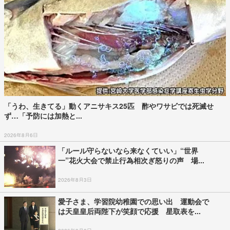
「うわ、生きてる」動くアニサキス25匹 酢やワサビでは死滅せ
ず…「予防には加熱と...
2026年8月6日
「ルール守らないなら来なくていい」“世界
一”花火大会で禁止行為相次ぎ怒りの声 場...
2026年8月3日
愛子さま、学習院幼稚園での思い出 運動会で
は天皇皇后両陛下が笑顔で応援 星取表を...