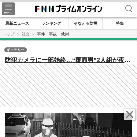
検索
最新ニュース
ランキング
そなえる防災
特集
トップ
社会
事件・事故・裁判
ギャラリー
防犯カメラに一部始終…“覆面男”2人組が夜の
住宅敷地内に侵入 気付いた住人の「コラ
ー！」で慌てて退散