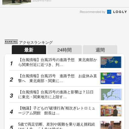
2026年8月8日
Recommended by
アクセスランキング
最新
24時間
週間
【台風情報】台風15号の進路予想 東北南部か
ら関東付近に近づき、列…
【台風情報】台風15号 進路予想 お盆休み直
撃へ 東北南部・関東に…
【台風情報】台風15号の進路と影響は？11日
に東北・関東地方に上陸す…
【物議】子どもの“破壊行為”相次ぎレトロミュ
ージアム閉館 館長は…
5歳で両足切断、差別や困難を乗り越え挑戦続