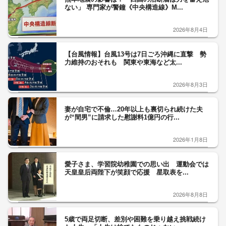
ない」 専門家が警鐘《中央構造線》M...
2026年8月4日
【台風情報】台風13号は7日ごろ沖縄に直撃 勢
力維持のおそれも 関東や東海など太...
2026年8月3日
妻が自宅で不倫…20年以上も裏切られ続けた夫
が“間男”に請求した慰謝料1億円の行...
2026年1月8日
愛子さま、学習院幼稚園での思い出 運動会では
天皇皇后両陛下が笑顔で応援 星取表を...
2026年8月8日
5歳で両足切断、差別や困難を乗り越え挑戦続け