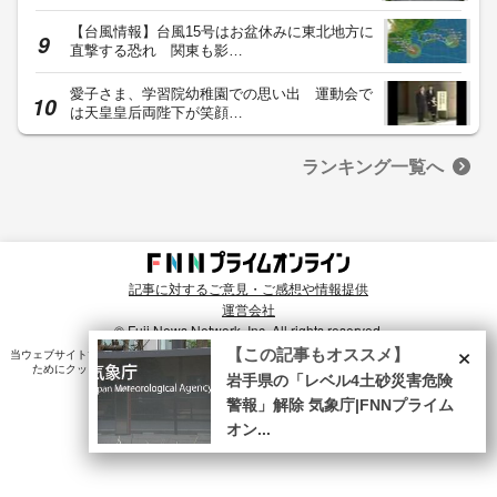
【台風情報】台風15号はお盆休みに東北地方に
直撃する恐れ 関東も影…
愛子さま、学習院幼稚園での思い出 運動会で
は天皇皇后両陛下が笑顔…
ランキング一覧へ
記事に対するご意見・ご感想や情報提供
運営会社
© Fuji News Network, Inc. All rights reserved.
×
【この記事もオススメ】
当ウェブサイトでは、ユーザのニーズ・興味・関⼼に合致したコンテンツや広告配信を提供する
ためにクッキーを使⽤しています。詳細は、
プライバシーポリシー
をご確認ください。
岩手県の「レベル4土砂災害危険
警報」解除 気象庁|FNNプライム
オン...