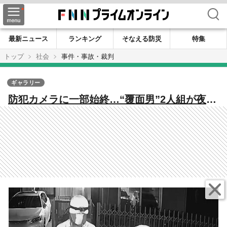
検索
最新ニュース
ランキング
そなえる防災
特集
トップ
社会
事件・事故・裁判
ギャラリー
防犯カメラに一部始終…“覆面男”2人組が夜の
住宅敷地内に侵入 気付いた住人の「コラ
ー！」で慌てて退散