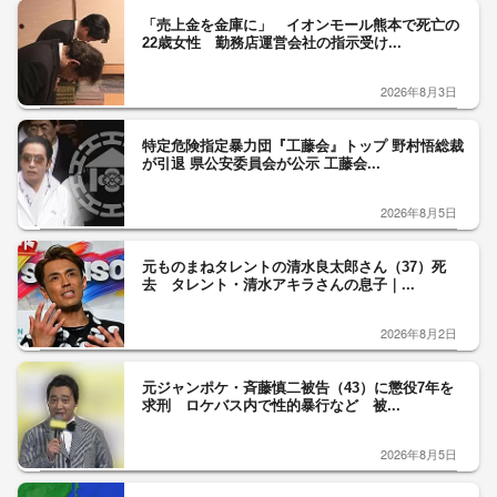
「売上金を金庫に」 イオンモール熊本で死亡の
22歳女性 勤務店運営会社の指示受け...
2026年8月3日
特定危険指定暴力団『工藤会』トップ 野村悟総裁
が引退 県公安委員会が公示 工藤会...
2026年8月5日
元ものまねタレントの清水良太郎さん（37）死
去 タレント・清水アキラさんの息子｜...
2026年8月2日
元ジャンポケ・斉藤慎二被告（43）に懲役7年を
求刑 ロケバス内で性的暴行など 被...
2026年8月5日