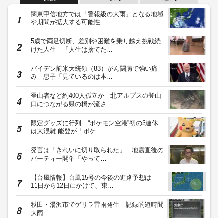
関東甲信地方では「警報級の大雨」となる地域
や期間が拡大する可能性…
5歳で両足切断、差別や困難を乗り越え挑戦続
けた人生 「人生は捨てた…
バイデン前米大統領（83）がん闘病で強い痛
み 息子「見ているのは本…
登山者など約400人孤立か 北アルプスの登山
口につながる県の橋が流さ…
限定グッズに行列…“ポケモン空港”初の3連休
は大混雑 能登が「ポケ…
発言は「きれいに切り取られた」…地震直後の
パーティー開催「やって…
【台風情報】台風15号の今後の進路予想は
11日から12日にかけて、東…
秋田・湯沢市でゲリラ雷雨発生 記録的短時間
大雨