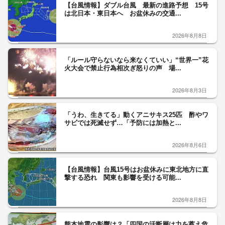
【台風情報】ダブル台風 最新の進路予想 15号
は北日本・東日本へ お盆休みの交通...
2026年8月8日
「ルール守らないなら来なくていい」“世界一”花
火大会で禁止行為相次ぎ怒りの声 場...
2026年8月3日
「うわ、生きてる」動くアニサキス25匹 酢やワ
サビでは死滅せず…「予防には加熱と...
2026年8月6日
【台風情報】台風15号はお盆休みに東北地方に直
撃する恐れ 関東も影響を受ける可能...
2026年8月8日
熊本地震の影響は？「四国の活断層は力を蓄え危