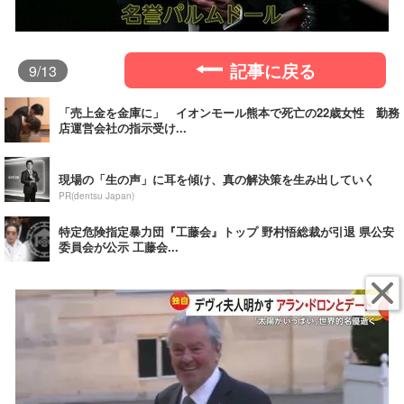
記事に戻る
9
/13
「売上金を金庫に」 イオンモール熊本で死亡の22歳女性 勤務
店運営会社の指示受け...
現場の「生の声」に耳を傾け、真の解決策を生み出していく
PR(dentsu Japan)
特定危険指定暴力団『工藤会』トップ 野村悟総裁が引退 県公安
委員会が公示 工藤会...