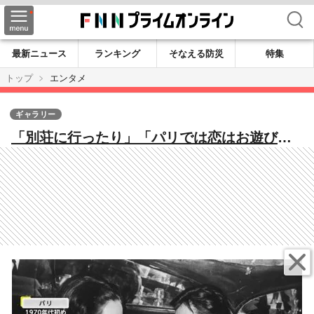
検索
最新ニュース
ランキング
そなえる防災
特集
トップ
エンタメ
ギャラリー
「別荘に行ったり」「パリでは恋はお遊びで
すから」名優アラン・ドロンさん死去…親交
深いデヴィ夫人がパリでのデートなど秘話語
る