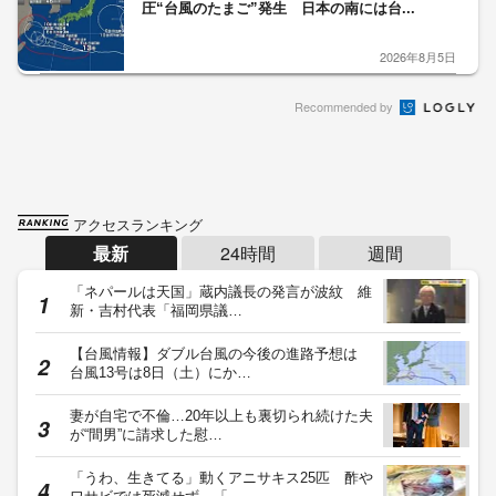
圧“台風のたまご”発生 日本の南には台...
2026年8月5日
Recommended by
アクセスランキング
最新
24時間
週間
「ネパールは天国」蔵内議長の発言が波紋 維
新・吉村代表「福岡県議…
【台風情報】ダブル台風の今後の進路予想は
台風13号は8日（土）にか…
妻が自宅で不倫…20年以上も裏切られ続けた夫
が“間男”に請求した慰…
「うわ、生きてる」動くアニサキス25匹 酢や