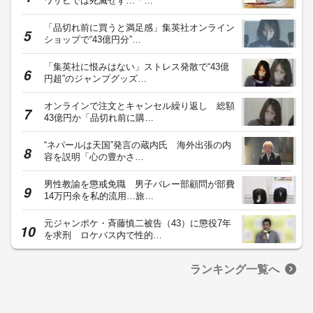
ワサビでは死滅せず…「…
「品切れ前に買うと満足感」集英社オンライン
ショップで“43億円分”…
「集英社に恨みはない」ストレス発散で“43億
円超”のジャンプグッズ…
オンラインで注文とキャンセル繰り返し 総額
43億円か「品切れ前に購…
“ネパールは天国”発言の蔵内氏 海外出張の内
容を説明「心の豊かさ…
男性教諭を懲戒免職 男子バレー部顧問が部費
14万円余を私的流用…旅…
元ジャンポケ・斉藤慎二被告（43）に懲役7年
を求刑 ロケバス内で性的…
ランキング一覧へ