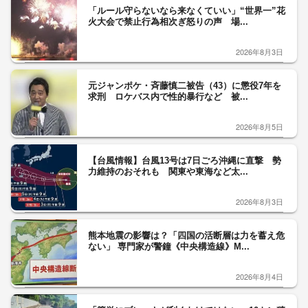
「ルール守らないなら来なくていい」“世界一”花
火大会で禁止行為相次ぎ怒りの声 場...
2026年8月3日
元ジャンポケ・斉藤慎二被告（43）に懲役7年を
求刑 ロケバス内で性的暴行など 被...
2026年8月5日
【台風情報】台風13号は7日ごろ沖縄に直撃 勢
力維持のおそれも 関東や東海など太...
2026年8月3日
熊本地震の影響は？「四国の活断層は力を蓄え危
ない」 専門家が警鐘《中央構造線》M...
2026年8月4日