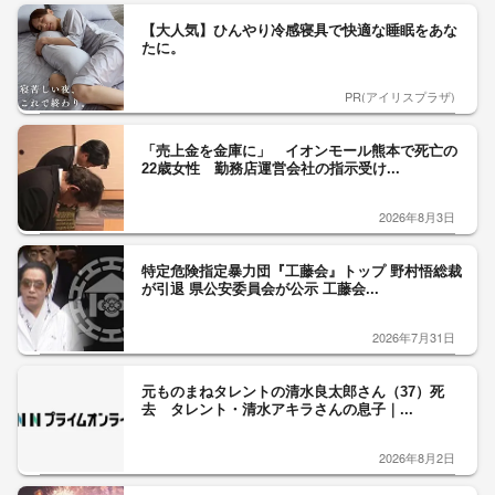
【大人気】ひんやり冷感寝具で快適な睡眠をあな
たに。
PR(アイリスプラザ)
「売上金を金庫に」 イオンモール熊本で死亡の
22歳女性 勤務店運営会社の指示受け...
2026年8月3日
特定危険指定暴力団『工藤会』トップ 野村悟総裁
が引退 県公安委員会が公示 工藤会...
2026年7月31日
元ものまねタレントの清水良太郎さん（37）死
去 タレント・清水アキラさんの息子｜...
2026年8月2日