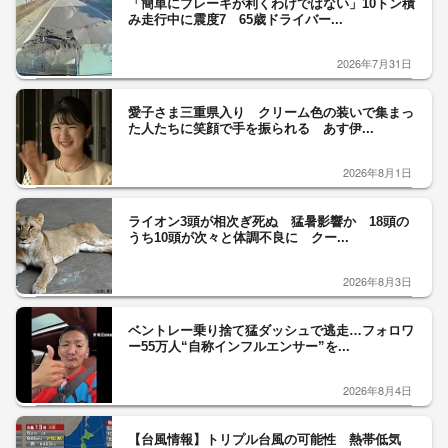
「簡単にブレーキが利くわけではない」10トン積
み走行中に震度7 65歳ドライバー...
2026年7月31日
愛子さま三重県入り クリーム色の装いで集まっ
た人たちに笑顔で手を振られる あす伊...
2026年8月1日
ライオン3頭が相次ぎ死ぬ 猛暑影響か 18頭の
うち10頭が次々と体調不良に クー...
2026年8月3日
ベントレー乗り捨て猛ダッシュで逃走…フォロワ
ー55万人“自称インフルエンサー”を...
2026年8月4日
【台風情報】トリプル台風の可能性 熱帯低気