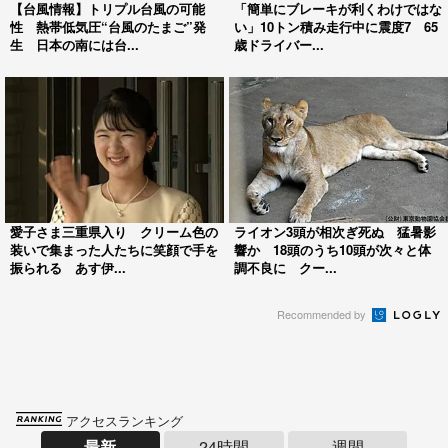
【台風情報】トリプル台風の可能
「簡単にブレーキが利くわけではな
性 熱帯低気圧“台風のたまご”発
い」10トン積み走行中に震度7 65
生 日本の南には台...
歳ドライバー...
愛子さま三重県入り クリーム色の
ライオン3頭が相次ぎ死ぬ 猛暑影
装いで集まった人たちに笑顔で手を
響か 18頭のうち10頭が次々と体
振られる あす伊...
調不良に クー...
Recommended by
アクセスランキング
最新
24時間
週間