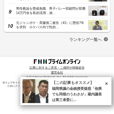
男性教諭を懲戒免職 男子バレー部顧問が部費
14万円余を私的流用…旅…
元ジャンポケ・斉藤慎二被告（43）に懲役7年
を求刑 ロケバス内で性的…
ランキング一覧へ
記事に対するご意見・ご感想や情報提供
運営会社
© Fuji News Network, Inc. All rights reserved.
×
【この記事もオススメ】
当ウェブサイトでは、ユーザのニーズ・興味・関⼼に合致したコンテンツや広告配信を提供する
ためにクッキーを使⽤しています。詳細は、
プライバシーポリシー
をご確認ください。
福岡県議の金銭授受疑惑「他県
でも同様のうわさが」蔵内議長
は第三者委に...