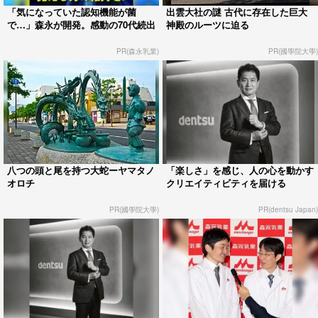
「気になっていた認知機能が菌
出雲大社の謎 古代に存在した巨大
で…」森永が開発。感動の70代続出
神殿のルーツに迫る
PR(森永乳業)
PR(國學院大學)
八つの頭と尾を持つ大蛇ーヤマタノ
「楽しさ」を感じ、人の心を動かす
オロチ
クリエイティビティを届ける
PR(國學院大學)
PR(dentsu Japan)