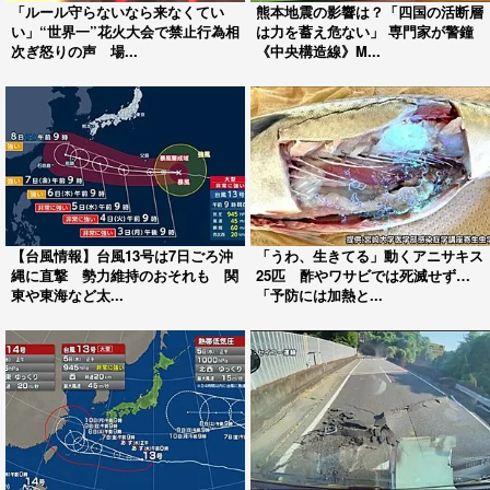
「ルール守らないなら来なくてい
熊本地震の影響は？「四国の活断層
い」“世界一”花火大会で禁止行為相
は力を蓄え危ない」 専門家が警鐘
次ぎ怒りの声 場...
《中央構造線》M...
【台風情報】台風13号は7日ごろ沖
「うわ、生きてる」動くアニサキス
縄に直撃 勢力維持のおそれも 関
25匹 酢やワサビでは死滅せず…
東や東海など太...
「予防には加熱と...