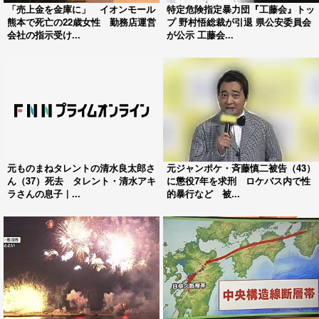
「売上金を金庫に」 イオンモール
特定危険指定暴力団『工藤会』トッ
熊本で死亡の22歳女性 勤務店運営
プ 野村悟総裁が引退 県公安委員会
会社の指示受け...
が公示 工藤会...
元ものまねタレントの清水良太郎さ
元ジャンポケ・斉藤慎二被告（43）
ん（37）死去 タレント・清水アキ
に懲役7年を求刑 ロケバス内で性
ラさんの息子｜...
的暴行など 被...