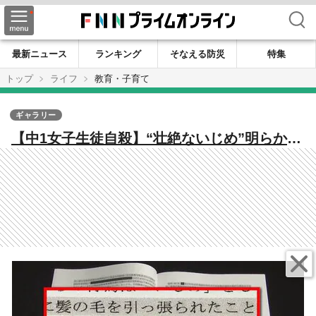
検索
最新ニュース
ランキング
そなえる防災
特集
トップ
ライフ
教育・子育て
ギャラリー
【中1女子生徒自殺】“壮絶ないじめ”明らかに
―黒塗りで隠された報告書再公表 「ねぇね
ぇ、首つって死んで」 札幌市教委が8人処分
『慎重になりすぎた』