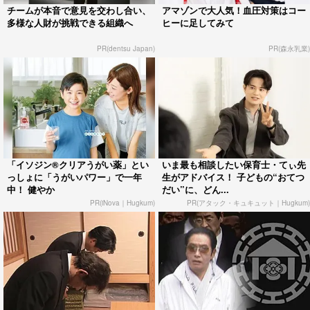
チームが本音で意見を交わし合い、
アマゾンで大人気！血圧対策はコー
多様な人財が挑戦できる組織へ
ヒーに足してみて
PR(dentsu Japan)
PR(森永乳業)
「イソジン®クリアうがい薬」とい
いま最も相談したい保育士・てぃ先
っしょに「うがいパワー」で一年
生がアドバイス！ 子どもの“おてつ
中！ 健やか
だい”に、どん...
PR(iNova｜Hugkum)
PR(アタック・キュキュット｜Hugkum)