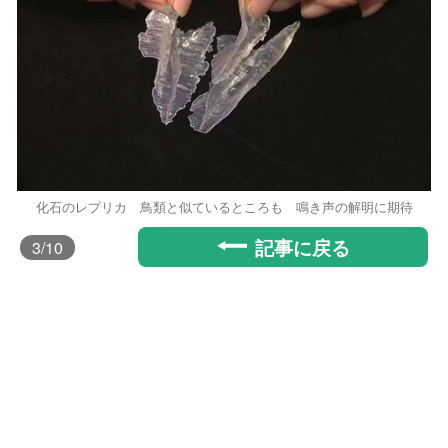
化石のレプリカ 鳥類と似ているところも 鳴き声の解明に期待
記事に戻る
3
/10