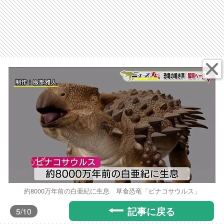
約8000万年前の白亜紀に生息 草食恐竜「ピナコサウルス」
記事に戻る
5
/10