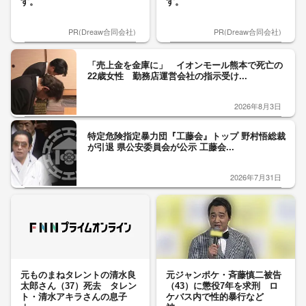
す。
す。
PR(Dreaw合同会社)
PR(Dreaw合同会社)
「売上金を金庫に」 イオンモール熊本で死亡の
22歳女性 勤務店運営会社の指示受け...
2026年8月3日
特定危険指定暴力団『工藤会』トップ 野村悟総裁
が引退 県公安委員会が公示 工藤会...
2026年7月31日
元ものまねタレントの清水良
元ジャンポケ・斉藤慎二被告
太郎さん（37）死去 タレン
（43）に懲役7年を求刑 ロ
ト・清水アキラさんの息子
ケバス内で性的暴行など