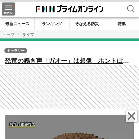
検索
最新ニュース
ランキング
そなえる防災
特集
トップ
ライフ
ギャラリー
恐竜の鳴き声「ガオー」は想像 ホントはど
んな鳴き声？ 世界初！喉の化石発見で長年
のナゾ解明へ【福島発】