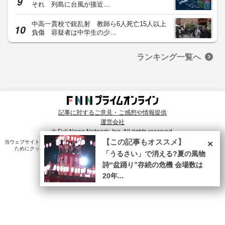
それ 列島に台風が接近…
中高一貫校で銃乱射 教師ら6人死亡15人以上
負傷 容疑者は中学生の少…
ランキング一覧へ
記事に対するご意見・ご感想や情報提供
運営会社
© Fuji News Network, Inc. All rights reserved.
×
【この記事もオススメ】
当ウェブサイトでは、ユーザのニーズ・興味・関⼼に合致したコンテンツや広告配信を提供する
ためにクッキーを使⽤しています。詳細は、
プライバシーポリシー
をご確認ください。
「うるさい」で消える?夏の風物
詩“盆踊り”存続の危機 会場数は
20年...