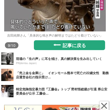
吉田純輝さん「具体的な鳴き声の解明まではたどり着けていない」
記事に戻る
9
/10
現場の「生の声」に耳を傾け、真の解決策を生み出していく
PR(dentsu Japan)
「売上金を金庫に」 イオンモール熊本で死亡の22歳女性 勤務
店運営会社の指示受け...
特定危険指定暴力団『工藤会』トップ 野村悟総裁が引退 県公安
委員会が公示 工藤会...