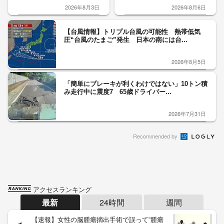
2026年8月3日
2026年8月6日
【台風情報】トリプル台風の可能性 熱帯低気
圧“台風のたまご”発生 日本の南には台...
2026年8月5日
「簡単にブレーキが利くわけではない」10トン積
み走行中に震度7 65歳ドライバー...
2026年7月31日
Recommended by
アクセスランキング
最新
24時間
週間
【速報】女性の脳腫瘍摘出手術で誤って“腫瘍