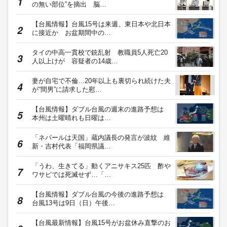
の無い部位”を摘出 脳…
【台風情報】台風15号は来週、東日本や北日本
に接近か お盆期間中の…
タイの中高一貫校で銃乱射 教職員5人死亡20
人以上けが 容疑者の14歳…
妻が自宅で不倫…20年以上も裏切られ続けた夫
が“間男”に請求した慰…
【台風情報】ダブル台風の週末の進路予想は
本州は土曜晴れも日曜は…
「ネパールは天国」蔵内議長の発言が波紋 維
新・吉村代表「福岡県議…
「うわ、生きてる」動くアニサキス25匹 酢や
ワサビでは死滅せず…「…
【台風情報】ダブル台風の今後の進路予想は
台風13号は9日（日）午後…
【台風最新情報】台風15号がお盆休み直撃のお