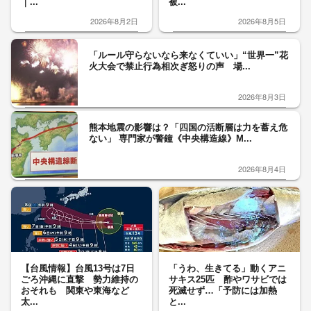
｜...
被...
2026年8月2日
2026年8月5日
「ルール守らないなら来なくていい」“世界一”花
火大会で禁止行為相次ぎ怒りの声 場...
2026年8月3日
熊本地震の影響は？「四国の活断層は力を蓄え危
ない」 専門家が警鐘《中央構造線》M...
2026年8月4日
【台風情報】台風13号は7日
「うわ、生きてる」動くアニ
ごろ沖縄に直撃 勢力維持の
サキス25匹 酢やワサビでは
おそれも 関東や東海など
死滅せず…「予防には加熱
太...
と...