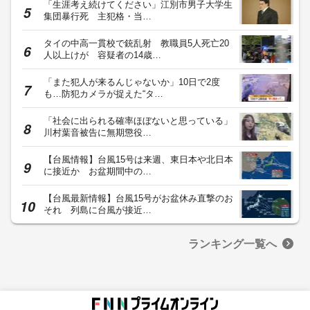
「生涯考え続けてください」江別市男子大学生
集団暴行死 主犯格・当…
タイの中高一貫校で銃乱射 教職員5人死亡20
人以上けが 容疑者の14歳…
「また犯人が来るんじゃないか」10日で2度
も…防犯カメラが捉えた“タ…
「社会に出られる確率ほぼないと思っている」
川村葉音被告に無期懲役…
【台風情報】台風15号は来週、東日本や北日本
に接近か お盆期間中の…
【台風最新情報】台風15号がお盆休み直撃のお
それ 列島に台風が接近…
ランキング一覧へ