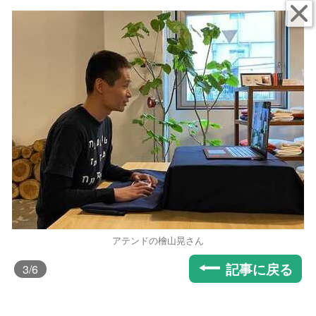
アテンドの檜山晃さん
記事に戻る
3
/6