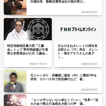
22歳女性 勤務店運営会社の指示受け...
2026年8月3日
特定危険指定暴力団『工藤
元ものまねタレントの清水良
会』トップ 野村悟総裁が引退
太郎さん（37）死去 タレン
県公安委員会が公示 工藤会...
ト・清水アキラさんの息子
｜...
2026年7月31日
2026年8月2日
元ジャンポケ・斉藤慎二被告（43）に懲役7年を
求刑 ロケバス内で性的暴行など 被...
2026年8月5日
「ルール守らないなら来なくていい」“世界一”花
火大会で禁止行為相次ぎ怒りの声 場...