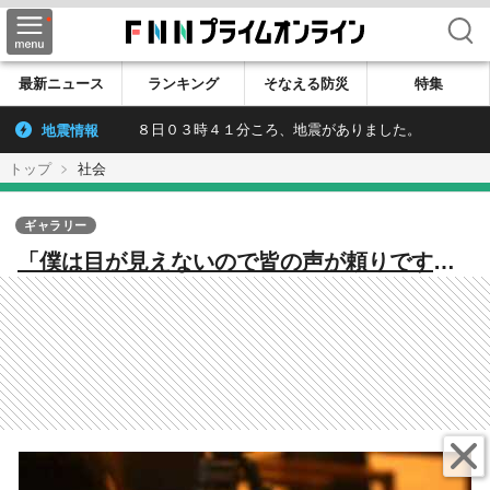
検索
最新ニュース
ランキング
そなえる防災
特集
地震情報
８日０３時４１分ころ、地震がありました。
トップ
社会
ギャラリー
「僕は目が見えないので皆の声が頼りです」
休校の子どもとオンラインで対話する学びの
場