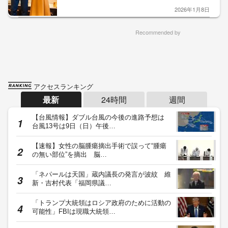
2026年1月8日
Recommended by
アクセスランキング
最新
24時間
週間
【台風情報】ダブル台風の今後の進路予想は
台風13号は9日（日）午後…
【速報】女性の脳腫瘍摘出手術で誤って“腫瘍
の無い部位”を摘出 脳…
「ネパールは天国」蔵内議長の発言が波紋 維
新・吉村代表「福岡県議…
「トランプ大統領はロシア政府のために活動の
可能性」FBIは現職大統領…