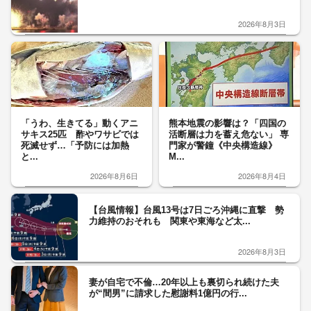
2026年8月3日
「うわ、生きてる」動くアニ
熊本地震の影響は？「四国の
サキス25匹 酢やワサビでは
活断層は力を蓄え危ない」 専
死滅せず…「予防には加熱
門家が警鐘《中央構造線》
と...
M...
2026年8月6日
2026年8月4日
【台風情報】台風13号は7日ごろ沖縄に直撃 勢
力維持のおそれも 関東や東海など太...
2026年8月3日
妻が自宅で不倫…20年以上も裏切られ続けた夫
が“間男”に請求した慰謝料1億円の行...