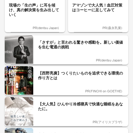
現場の「生の声」に耳を傾
アマゾンで大人気！血圧対策
け、真の解決策を生み出して
はコーヒーに足してみて
いく
PR(dentsu Japan)
PR(森永乳業)
「さすが」と言われる驚きや感動を。新しい価値
を生む電通の挑戦
PR(dentsu Japan)
【西野亮廣】つくりたいものを追求できる環境の
作り方とは
PR(FINCHI on GOETHE)
【大人気】ひんやり冷感寝具で快適な睡眠をあな
たに。
PR(アイリスプラザ)