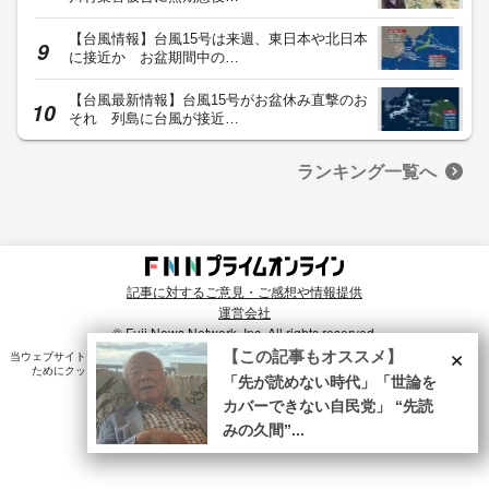
【台風情報】台風15号は来週、東日本や北日本
に接近か お盆期間中の…
【台風最新情報】台風15号がお盆休み直撃のお
それ 列島に台風が接近…
ランキング一覧へ
記事に対するご意見・ご感想や情報提供
運営会社
© Fuji News Network, Inc. All rights reserved.
×
【この記事もオススメ】
当ウェブサイトでは、ユーザのニーズ・興味・関⼼に合致したコンテンツや広告配信を提供する
ためにクッキーを使⽤しています。詳細は、
プライバシーポリシー
をご確認ください。
「先が読めない時代」「世論を
カバーできない自民党」 “先読
みの久間”...