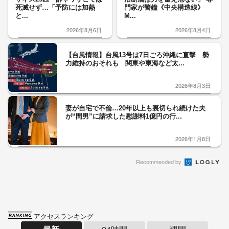
死滅せず…「予防には加熱
門家が警鐘《中央構造線》
と...
M...
2026年8月6日
2026年8月4日
【台風情報】台風13号は7日ごろ沖縄に直撃 勢
力維持のおそれも 関東や東海など太...
2026年8月3日
妻が自宅で不倫…20年以上も裏切られ続けた夫
が“間男”に請求した慰謝料1億円の行...
2026年1月8日
Recommended by
アクセスランキング