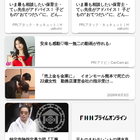
いま最も相談したい保育士・
いま最も相談したい保育士・
てぃ先生がアドバイス！ 子ど
てぃ先生がアドバイス！ 子ど
もの“おてつだい”に、どん...
もの“おてつだい”に、どん...
PR(アタック・キュキュット｜H
PR(アタック・キュキュット｜H
ugkum)
ugkum)
安未も感動♡唯一無二の動画が作れる♪
PR(アドビ｜CanCam.jp)
「売上金を金庫に」 イオンモール熊本で死亡の
22歳女性 勤務店運営会社の指示受け...
2026年8月3日
特定危険指定暴力団『工藤
元ものまねタレントの清水良