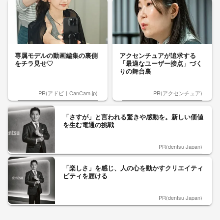
専属モデルの動画編集の裏側
アクセンチュアが追求する
をチラ見せ♡
「最適なユーザー接点」づく
りの舞台裏
PR(アドビ｜CanCam.jp)
PR(アクセンチュア)
「さすが」と言われる驚きや感動を。新しい価値
を生む電通の挑戦
PR(dentsu Japan)
「楽しさ」を感じ、人の心を動かすクリエイティ
ビティを届ける
PR(dentsu Japan)