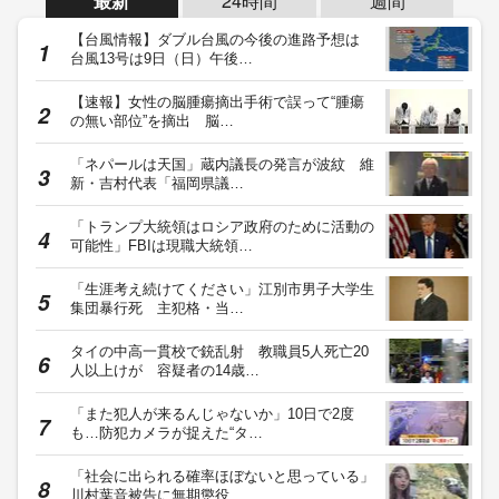
最新
24時間
週間
【台風情報】ダブル台風の今後の進路予想は
台風13号は9日（日）午後…
【速報】女性の脳腫瘍摘出手術で誤って“腫瘍
の無い部位”を摘出 脳…
「ネパールは天国」蔵内議長の発言が波紋 維
新・吉村代表「福岡県議…
「トランプ大統領はロシア政府のために活動の
可能性」FBIは現職大統領…
「生涯考え続けてください」江別市男子大学生
集団暴行死 主犯格・当…
タイの中高一貫校で銃乱射 教職員5人死亡20
人以上けが 容疑者の14歳…
「また犯人が来るんじゃないか」10日で2度
も…防犯カメラが捉えた“タ…
「社会に出られる確率ほぼないと思っている」
川村葉音被告に無期懲役…