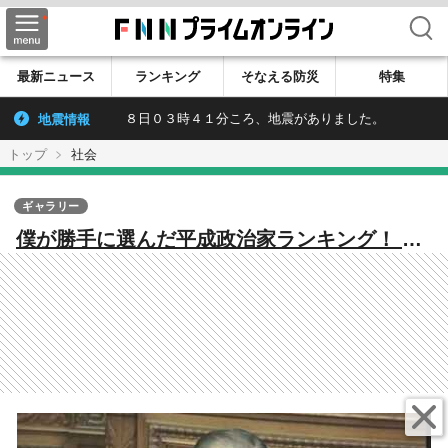
検索
最新ニュース
ランキング
そなえる防災
特集
地震情報
８日０３時４１分ころ、地震がありました。
トップ
社会
ギャラリー
僕が勝手に選んだ平成政治家ランキング！ 首
位は天才小泉と実績安倍を抑えてあの人だっ
た