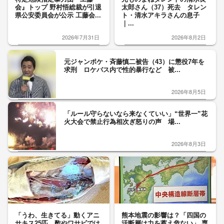
会』トップ 野村悟総裁が引退
太郎さん（37）死去 タレン
県公安委員会が公示 工藤会...
ト・清水アキラさんの息子
｜...
2026年7月31日
2026年8月2日
元ジャンポケ・斉藤慎二被告（43）に懲役7年を
求刑 ロケバス内で性的暴行など 被...
2026年8月5日
「ルール守らないなら来なくていい」“世界一”花
火大会で禁止行為相次ぎ怒りの声 場...
2026年8月3日
「うわ、生きてる」動くアニ
熊本地震の影響は？「四国の
サキス25匹 酢やワサビでは
活断層は力を蓄え危ない」 専