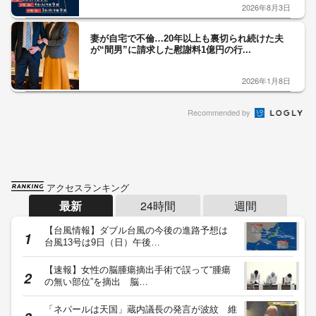
2026年8月3日
妻が自宅で不倫…20年以上も裏切られ続けた夫
が“間男”に請求した慰謝料1億円の行...
2026年1月8日
Recommended by
アクセスランキング
最新
24時間
週間
【台風情報】ダブル台風の今後の進路予想は
台風13号は9日（日）午後…
【速報】女性の脳腫瘍摘出手術で誤って“腫瘍
の無い部位”を摘出 脳…
「ネパールは天国」蔵内議長の発言が波紋 維