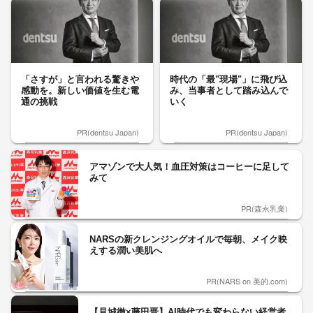
「さすが」と言われる驚きや
時代の「最"現場"」に飛び込
感動を。新しい価値を生む電
み、当事者として踏み込んで
通の挑戦
いく
PR(dentsu Japan)
PR(dentsu Japan)
アマゾンで大人気！血圧対策はコーヒーに足して
みて
PR(森永乳業)
NARSの新クレンジングオイルで毎朝、メイク映
えする潤い美肌へ
PR(NARS on 美的.com)
【見城徹×藤田晋】AI時代でも変わらない経営者