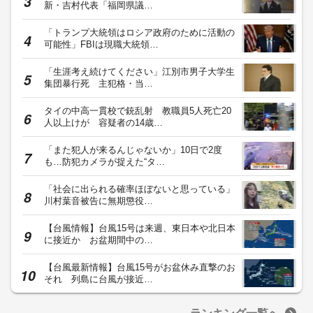
新・吉村代表「福岡県議…
「トランプ大統領はロシア政府のために活動の
可能性」FBIは現職大統領…
「生涯考え続けてください」江別市男子大学生
集団暴行死 主犯格・当…
タイの中高一貫校で銃乱射 教職員5人死亡20
人以上けが 容疑者の14歳…
「また犯人が来るんじゃないか」10日で2度
も…防犯カメラが捉えた“タ…
「社会に出られる確率ほぼないと思っている」
川村葉音被告に無期懲役…
【台風情報】台風15号は来週、東日本や北日本
に接近か お盆期間中の…
【台風最新情報】台風15号がお盆休み直撃のお
それ 列島に台風が接近…
ランキング一覧へ