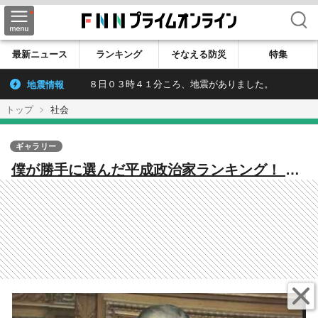
検索
最新ニュース
ランキング
そなえる防災
特集
地震情報
８日０３時４１分ころ、地震がありました。
トップ
社会
ギャラリー
僕が勝手に選んだ平成政治家ランキング！ 首
位は天才小泉と実績安倍を抑えてあの人だっ
た