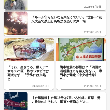
2026年8月5日
「ルール守らないなら来なくていい」“世界一”花
火大会で禁止行為相次ぎ怒りの声 場...
2026年8月3日
「うわ、生きてる」動くアニ
熊本地震の影響は？「四国の
サキス25匹 酢やワサビでは
活断層は力を蓄え危ない」 専
死滅せず…「予防には加熱
門家が警鐘《中央構造線》
と...
M...
2026年8月6日
2026年8月4日
【台風情報】台風13号は7日ごろ沖縄に直撃 勢
力維持のおそれも 関東や東海など太...