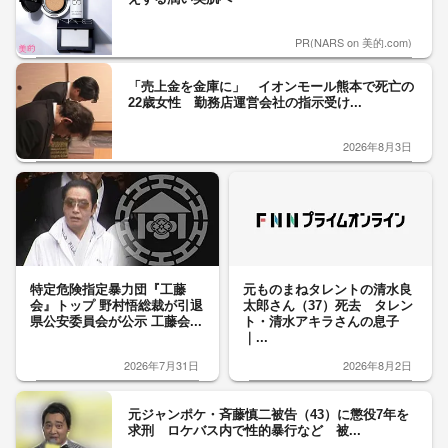
PR(NARS on 美的.com)
「売上金を金庫に」 イオンモール熊本で死亡の
22歳女性 勤務店運営会社の指示受け...
2026年8月3日
特定危険指定暴力団『工藤
元ものまねタレントの清水良
会』トップ 野村悟総裁が引退
太郎さん（37）死去 タレン
県公安委員会が公示 工藤会...
ト・清水アキラさんの息子
｜...
2026年7月31日
2026年8月2日
元ジャンポケ・斉藤慎二被告（43）に懲役7年を
求刑 ロケバス内で性的暴行など 被...