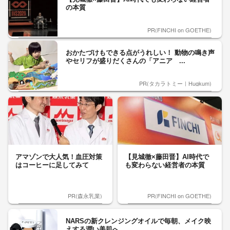
の本質
PR(FINCHI on GOETHE)
おかたづけもできる点がうれしい！ 動物の鳴き声
やセリフが盛りだくさんの「アニア ...
PR(タカラトミー｜Hugkum)
アマゾンで大人気！血圧対策
【見城徹×藤田晋】AI時代で
はコーヒーに足してみて
も変わらない経営者の本質
PR(森永乳業)
PR(FINCHI on GOETHE)
NARSの新クレンジングオイルで毎朝、メイク映
えする潤い美肌へ