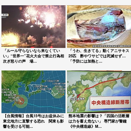
「ルール守らないなら来なくてい
「うわ、生きてる」動くアニサキス
い」“世界一”花火大会で禁止行為相
25匹 酢やワサビでは死滅せず…
次ぎ怒りの声 場...
「予防には加熱と...
【台風情報】台風15号はお盆休みに
熊本地震の影響は？「四国の活断層
東北地方に直撃する恐れ 関東も影
は力を蓄え危ない」 専門家が警鐘
響を受ける可能...
《中央構造線》M...