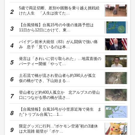
5歳で両足切断、差別や困難を乗り越え挑戦続
けた人生 「人生は捨てた…
【台風情報】台風15号の今後の進路予想は
11日から12日にかけて、東…
バイデン前米大統領（83）がん闘病で強い痛
み 息子「見ているのは本…
発言は「きれいに切り取られた」…地震直後の
パーティー開催「やって…
土石流で橋が流され登山者ら約390人が孤立
仮の橋ができ、下山始まる…
登山者など約400人孤立か 北アルプスの登山
口につながる県の橋が流さ…
【台風情報】台風16号が小笠原近海で発生 ま
た“トリプル台風”に…1…
限定グッズに行列…“ポケモン空港”初の3連休
は大混雑 能登が「ポケ…