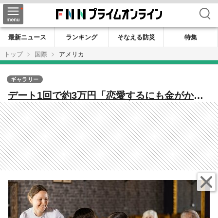
検索
最新ニュース
ランキング
そなえる防災
特集
トップ
国際
アメリカ
ギャラリー
デート1回で約3万円「恋愛するにも金がかか
りすぎる」 アメリカの若者の間で広がる“デ
ート・フレーション” 政治にも影響か