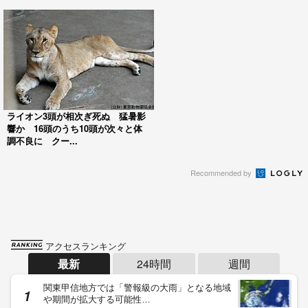
ライオン3頭が相次ぎ死ぬ 猛暑影
響か 16頭のうち10頭が次々と体
調不良に クー...
Recommended by
アクセスランキング
最新
24時間
週間
関東甲信地方では「警報級の大雨」となる地域
や期間が拡大する可能性…