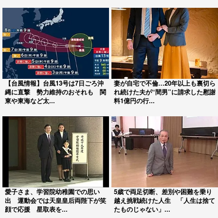
【台風情報】台風13号は7日ごろ沖
妻が自宅で不倫…20年以上も裏切ら
縄に直撃 勢力維持のおそれも 関
れ続けた夫が“間男”に請求した慰謝
東や東海など太...
料1億円の行...
愛子さま、学習院幼稚園での思い
5歳で両足切断、差別や困難を乗り
出 運動会では天皇皇后両陛下が笑
越え挑戦続けた人生 「人生は捨て
顔で応援 星取表を...
たものじゃない」...