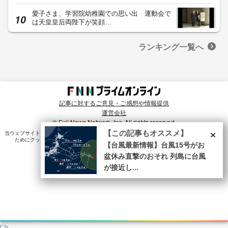
愛子さま、学習院幼稚園での思い出 運動会で
は天皇皇后両陛下が笑顔…
ランキング一覧へ
記事に対するご意見・ご感想や情報提供
運営会社
© Fuji News Network, Inc. All rights reserved.
×
【この記事もオススメ】
当ウェブサイトでは、ユーザのニーズ・興味・関⼼に合致したコンテンツや広告配信を提供する
ためにクッキーを使⽤しています。詳細は、
プライバシーポリシー
をご確認ください。
【台風最新情報】台風15号がお
盆休み直撃のおそれ 列島に台風
が接近し...