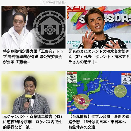
PR(Dreaw合同会社)
特定危険指定暴力団『工藤会』トッ
元ものまねタレントの清水良太郎さ
プ 野村悟総裁が引退 県公安委員会
ん（37）死去 タレント・清水アキ
が公示 工藤会...
ラさんの息子｜...
元ジャンポケ・斉藤慎二被告（43）
【台風情報】ダブル台風 最新の進
に懲役7年を求刑 ロケバス内で性
路予想 15号は北日本・東日本へ
的暴行など 被...
お盆休みの交通...