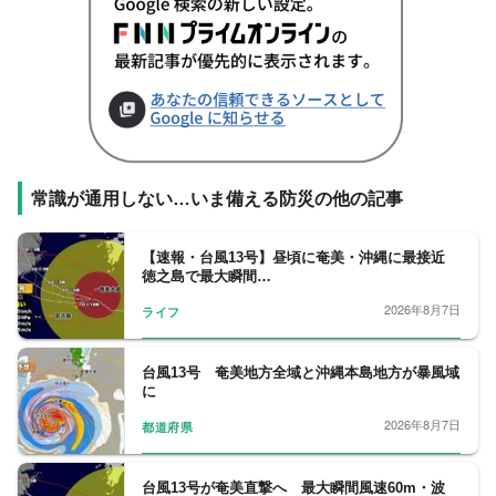
常識が通用しない…いま備える防災の他の記事
【速報・台風13号】昼頃に奄美・沖縄に最接近
徳之島で最大瞬間…
2026年8月7日
ライフ
台風13号 奄美地方全域と沖縄本島地方が暴風域
に
2026年8月7日
都道府県
台風13号が奄美直撃へ 最大瞬間風速60m・波