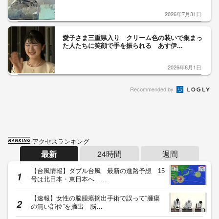
2026年7月31日
愛子さま三重県入り クリーム色の装いで集まっ
た人たちに笑顔で手を振られる あす伊...
2026年8月1日
Recommended by
アクセスランキング
最新
24時間
週間
【台風情報】ダブル台風 最新の進路予想 15
号は北日本・東日本へ …
【速報】女性の脳腫瘍摘出手術で誤って“腫瘍
の無い部位”を摘出 脳…