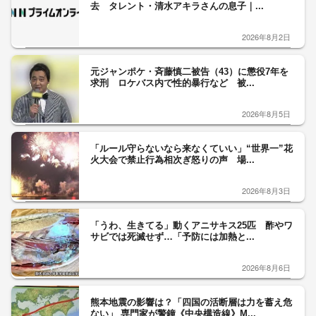
去 タレント・清水アキラさんの息子｜...
2026年8月2日
元ジャンポケ・斉藤慎二被告（43）に懲役7年を
求刑 ロケバス内で性的暴行など 被...
2026年8月5日
「ルール守らないなら来なくていい」“世界一”花
火大会で禁止行為相次ぎ怒りの声 場...
2026年8月3日
「うわ、生きてる」動くアニサキス25匹 酢やワ
サビでは死滅せず…「予防には加熱と...
2026年8月6日
熊本地震の影響は？「四国の活断層は力を蓄え危
ない」 専門家が警鐘《中央構造線》M...