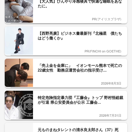
【大人気】ひんやり冷感寝具で快適な睡眠をあな
たに。
PR(アイリスプラザ)
【西野亮廣】ビジネス書最新刊『北極星 僕たち
はどう働くか』
PR(FINCHI on GOETHE)
「売上金を金庫に」 イオンモール熊本で死亡の
22歳女性 勤務店運営会社の指示受け...
2026年8月3日
特定危険指定暴力団『工藤会』トップ 野村悟総裁
が引退 県公安委員会が公示 工藤会...
2026年7月31日
元ものまねタレントの清水良太郎さん（37）死