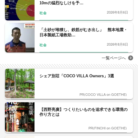
10mの猛烈なしけを予…
2026年8月6日
社会
「土砂が堆積し、鉄筋がむき出し」 熊本地震・
日本製紙工場救助…
2026年8月6日
社会
一覧ページへ
シェア別荘「COCO VILLA Owners」3選
PR(COCO VILLA on GOETHE)
【西野亮廣】つくりたいものを追求できる環境の
作り方とは
PR(FINCHI on GOETHE)