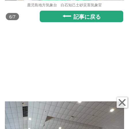
鹿児島地方気象台 白石知己土砂災害気象官
記事に戻る
6
/7