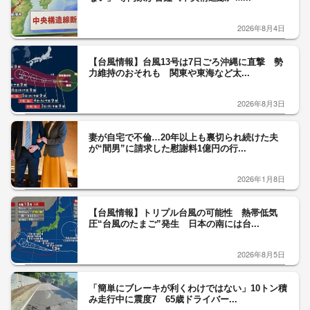
2026年8月4日
【台風情報】台風13号は7日ごろ沖縄に直撃 勢
力維持のおそれも 関東や東海など太...
2026年8月3日
妻が自宅で不倫…20年以上も裏切られ続けた夫
が“間男”に請求した慰謝料1億円の行...
2026年1月8日
【台風情報】トリプル台風の可能性 熱帯低気
圧“台風のたまご”発生 日本の南には台...
2026年8月5日
「簡単にブレーキが利くわけではない」10トン積
み走行中に震度7 65歳ドライバー...