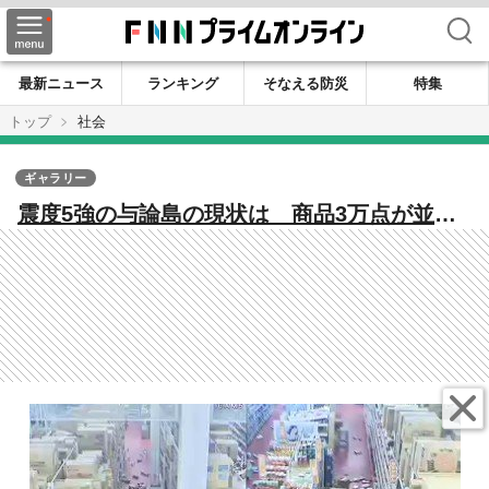
検索
最新ニュース
ランキング
そなえる防災
特集
トップ
社会
ギャラリー
震度5強の与論島の現状は 商品3万点が並ぶ
スーパーで被害、与論高校15か所以上にひ
び・体育館は避難所停止