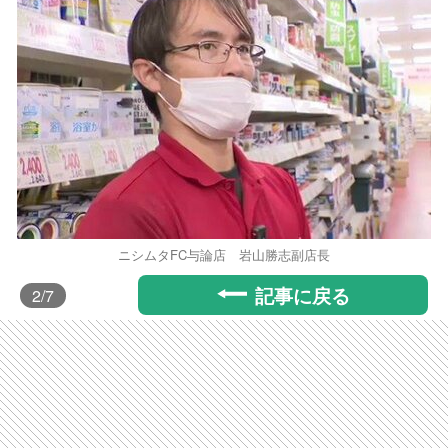
ニシムタFC与論店 岩山勝志副店長
記事に戻る
2
/7