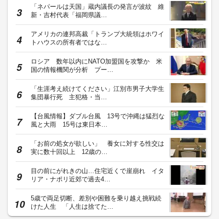
「ネパールは天国」蔵内議長の発言が波紋 維
新・吉村代表「福岡県議…
アメリカの連邦高裁「トランプ大統領はホワイ
トハウスの所有者ではな…
ロシア 数年以内にNATO加盟国を攻撃か 米
国の情報機関が分析 プー…
「生涯考え続けてください」江別市男子大学生
集団暴行死 主犯格・当…
【台風情報】ダブル台風 13号で沖縄は猛烈な
風と大雨 15号は東日本…
「お前の処女が欲しい」 養女に対する性交は
実に数十回以上 12歳の…
目の前にがれきの山…住宅近くで崖崩れ イタ
リア・ナポリ近郊で過去4…
5歳で両足切断、差別や困難を乗り越え挑戦続
けた人生 「人生は捨てた…